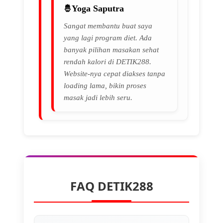
Yoga Saputra
Sangat membantu buat saya
yang lagi program diet. Ada
banyak pilihan masakan sehat
rendah kalori di DETIK288.
Website-nya cepat diakses tanpa
loading lama, bikin proses
masak jadi lebih seru.
FAQ DETIK288