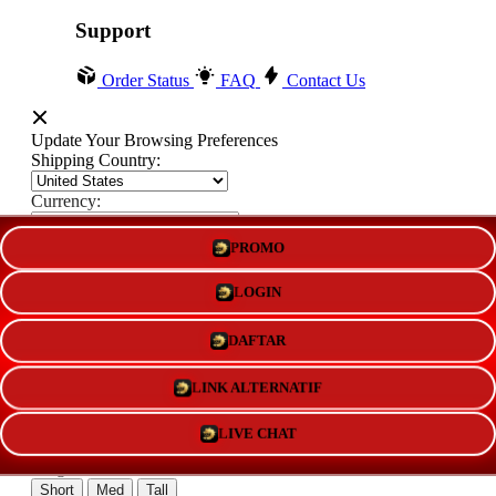
Support
Order Status
FAQ
Contact Us
Update Your Browsing Preferences
Shipping Country:
Currency:
PROMO
Cancel
LOGIN
DAFTAR
Katie:
5'10"
160
LINK ALTERNATIF
Select your person:
LIVE CHAT
Male
Female
Height
Short
Med
Tall