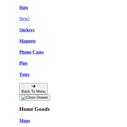
Hats
New!
Stickers
Magnets
Phone Cases
Pins
Totes
Back To Menu
Home Goods
Mugs