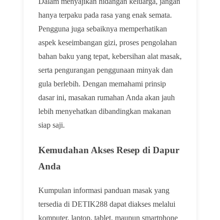
Dalam menyajikan hidangan keluarga, jangan
hanya terpaku pada rasa yang enak semata.
Pengguna juga sebaiknya memperhatikan
aspek keseimbangan gizi, proses pengolahan
bahan baku yang tepat, kebersihan alat masak,
serta pengurangan penggunaan minyak dan
gula berlebih. Dengan memahami prinsip
dasar ini, masakan rumahan Anda akan jauh
lebih menyehatkan dibandingkan makanan
siap saji.
Kemudahan Akses Resep di Dapur
Anda
Kumpulan informasi panduan masak yang
tersedia di DETIK288 dapat diakses melalui
komputer, laptop, tablet, maupun smartphone