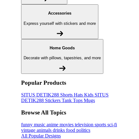
Accessories
Express yourself with stickers and more
Home Goods
Decorate with pillows, tapestries, and more
Popular Products
SITUS DETIK288
Shorts
Hats
Kids SITUS
DETIK288
Stickers
Tank Tops
Mugs
Browse All Topics
funny
music
anime
movies
television
sports
sci-fi
vintage
animals
drinks
food
politics
All Popular Designs