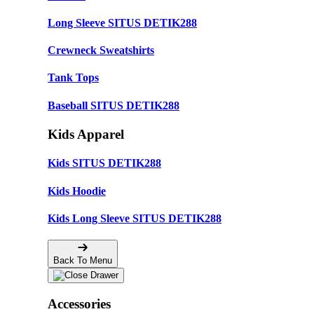
Long Sleeve SITUS DETIK288
Crewneck Sweatshirts
Tank Tops
Baseball SITUS DETIK288
Kids Apparel
Kids SITUS DETIK288
Kids Hoodie
Kids Long Sleeve SITUS DETIK288
Back To Menu
Accessories