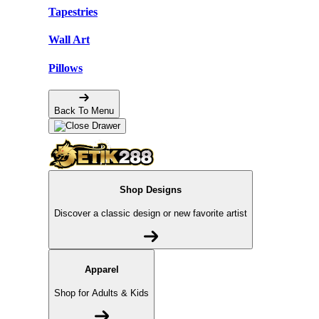
Tapestries
Wall Art
Pillows
Back To Menu
Shop Designs
Discover a classic design or new favorite artist
Apparel
Shop for Adults & Kids