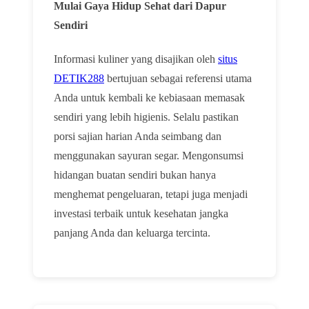
Mulai Gaya Hidup Sehat dari Dapur
Sendiri
Informasi kuliner yang disajikan oleh
situs
DETIK288
bertujuan sebagai referensi utama
Anda untuk kembali ke kebiasaan memasak
sendiri yang lebih higienis. Selalu pastikan
porsi sajian harian Anda seimbang dan
menggunakan sayuran segar. Mengonsumsi
hidangan buatan sendiri bukan hanya
menghemat pengeluaran, tetapi juga menjadi
investasi terbaik untuk kesehatan jangka
panjang Anda dan keluarga tercinta.