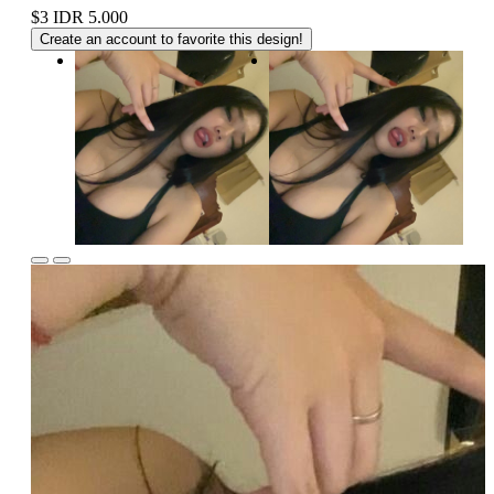
$3
IDR 5.000
Create an account to favorite this design!