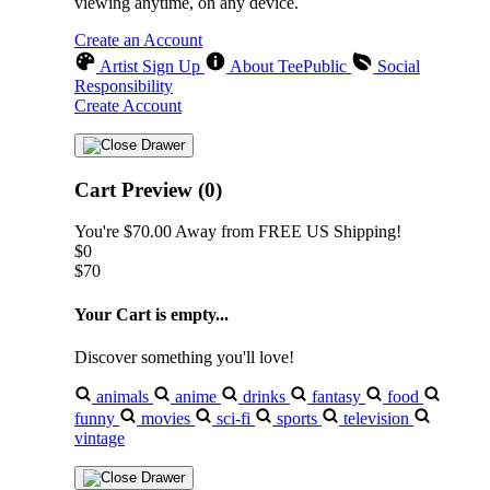
viewing anytime, on any device.
Create an Account
Artist Sign Up
About TeePublic
Social
Responsibility
Create Account
Cart Preview (0)
You're
$70.00
Away from
FREE US Shipping!
$0
$70
Your Cart is empty...
Discover something you'll love!
animals
anime
drinks
fantasy
food
funny
movies
sci-fi
sports
television
vintage