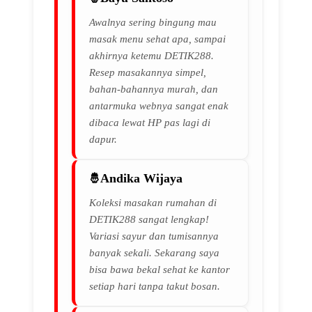
Awalnya sering bingung mau
masak menu sehat apa, sampai
akhirnya ketemu DETIK288.
Resep masakannya simpel,
bahan-bahannya murah, dan
antarmuka webnya sangat enak
dibaca lewat HP pas lagi di
dapur.
Andika Wijaya
Koleksi masakan rumahan di
DETIK288 sangat lengkap!
Variasi sayur dan tumisannya
banyak sekali. Sekarang saya
bisa bawa bekal sehat ke kantor
setiap hari tanpa takut bosan.