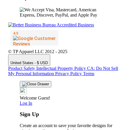
© TP Apparel LLC 2012 - 2025
United States - $ USD
Product Safety
Intellectual Property Policy
CA: Do Not Sell
My Personal Information
Privacy Policy
Terms
Welcome Guest!
Log In
Sign Up
Create an account to save your favorite designs for