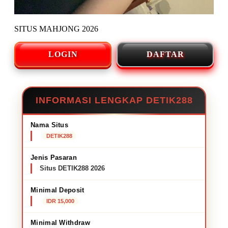
SITUS MAHJONG 2026
LOGIN
DAFTAR
INFORMASI LENGKAP DETIK288
Nama Situs
DETIK288
Jenis Pasaran
Situs DETIK288 2026
Minimal Deposit
IDR 15,000
Minimal Withdraw