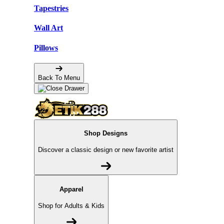
Tapestries
Wall Art
Pillows
Back To Menu
Shop Designs
Discover a classic design or new favorite artist
Apparel
Shop for Adults & Kids