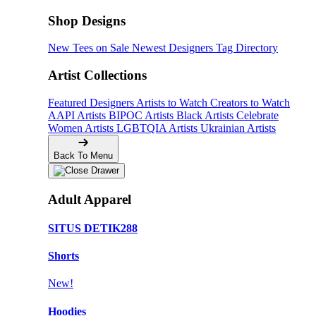
Shop Designs
New Tees on Sale
Newest Designers
Tag Directory
Artist Collections
Featured Designers
Artists to Watch
Creators to Watch
AAPI Artists
BIPOC Artists
Black Artists
Celebrate
Women Artists
LGBTQIA Artists
Ukrainian Artists
Back To Menu
Adult Apparel
SITUS DETIK288
Shorts
New!
Hoodies