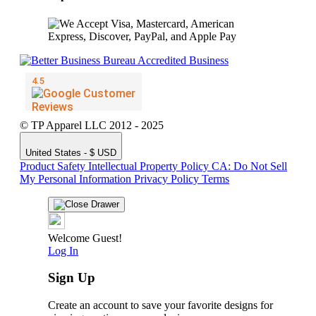
© TP Apparel LLC 2012 - 2025
United States - $ USD
Product Safety
Intellectual Property Policy
CA: Do Not Sell
My Personal Information
Privacy Policy
Terms
Welcome Guest!
Log In
Sign Up
Create an account to save your favorite designs for