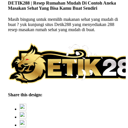
DETIK288 | Resep Rumahan Mudah Di Contoh Aneka
Masakan Sehat Yang Bisa Kamu Buat Sendiri
Masih bingung untuk memilih makanan sehat yang mudah di
buat ? yuk kunjungi situs Detik288 yang menyediakan 288
resep masakan rumah sehat yang mudah di buat.
Share this design: