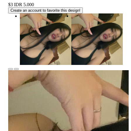
$3
IDR 5.000
Create an account to favorite this design!