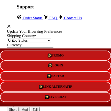
Support
Order Status
FAQ
Contact Us
Update Your Browsing Preferences
Shipping Country:
Currency:
PROMO
Cancel
LOGIN
DAFTAR
Katie:
5'10"
160
LINK ALTERNATIF
Select your person:
LIVE CHAT
Male
Female
Height
Short
Med
Tall