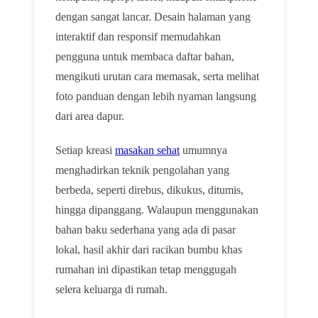
dengan sangat lancar. Desain halaman yang
interaktif dan responsif memudahkan
pengguna untuk membaca daftar bahan,
mengikuti urutan cara memasak, serta melihat
foto panduan dengan lebih nyaman langsung
dari area dapur.
Setiap kreasi
masakan sehat
umumnya
menghadirkan teknik pengolahan yang
berbeda, seperti direbus, dikukus, ditumis,
hingga dipanggang. Walaupun menggunakan
bahan baku sederhana yang ada di pasar
lokal, hasil akhir dari racikan bumbu khas
rumahan ini dipastikan tetap menggugah
selera keluarga di rumah.