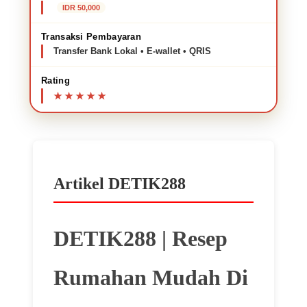
IDR 50,000
Transaksi Pembayaran
Transfer Bank Lokal • E-wallet • QRIS
Rating
Artikel DETIK288
DETIK288 | Resep
Rumahan Mudah Di