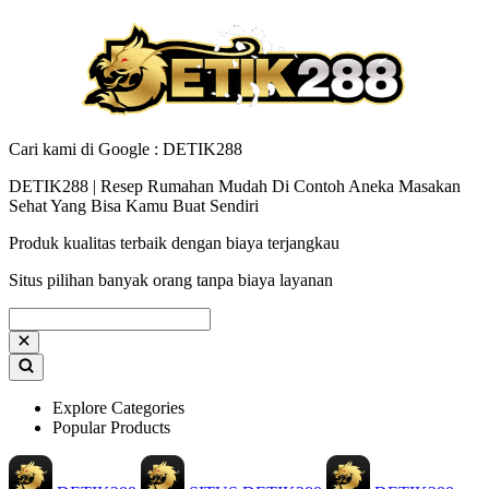
Cari kami di Google : DETIK288
DETIK288 | Resep Rumahan Mudah Di Contoh Aneka Masakan
Sehat Yang Bisa Kamu Buat Sendiri
Produk kualitas terbaik dengan biaya terjangkau
Situs pilihan banyak orang tanpa biaya layanan
Explore Categories
Popular Products