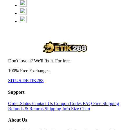
Don't love it? We'll fix it. For free.
100% Free Exchanges.
SITUS DETIK288
Support
Order Status
Contact Us
Coupon Codes
FAQ
Free Shipping
Refunds & Returns
Shipping Info
Size Chart
About Us