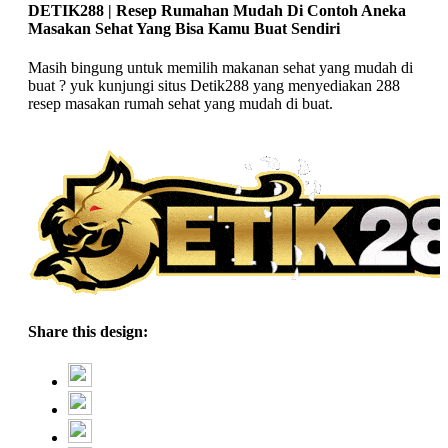
DETIK288 | Resep Rumahan Mudah Di Contoh Aneka
Masakan Sehat Yang Bisa Kamu Buat Sendiri
Masih bingung untuk memilih makanan sehat yang mudah di
buat ? yuk kunjungi situs Detik288 yang menyediakan 288
resep masakan rumah sehat yang mudah di buat.
Share this design: