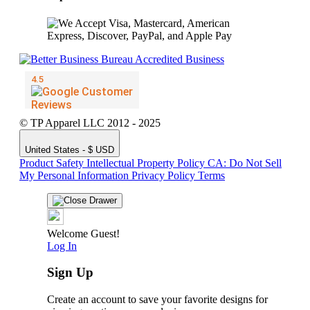
© TP Apparel LLC 2012 - 2025
United States - $ USD
Product Safety
Intellectual Property Policy
CA: Do Not Sell
My Personal Information
Privacy Policy
Terms
Welcome Guest!
Log In
Sign Up
Create an account to save your favorite designs for