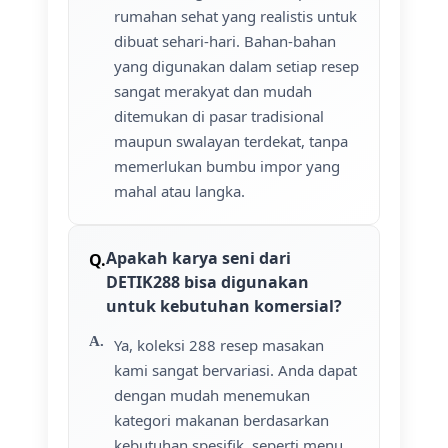
rumahan sehat yang realistis untuk
dibuat sehari-hari. Bahan-bahan
yang digunakan dalam setiap resep
sangat merakyat dan mudah
ditemukan di pasar tradisional
maupun swalayan terdekat, tanpa
memerlukan bumbu impor yang
mahal atau langka.
Apakah karya seni dari
DETIK288 bisa digunakan
untuk kebutuhan komersial?
Ya, koleksi 288 resep masakan
kami sangat bervariasi. Anda dapat
dengan mudah menemukan
kategori makanan berdasarkan
kebutuhan spesifik, seperti menu