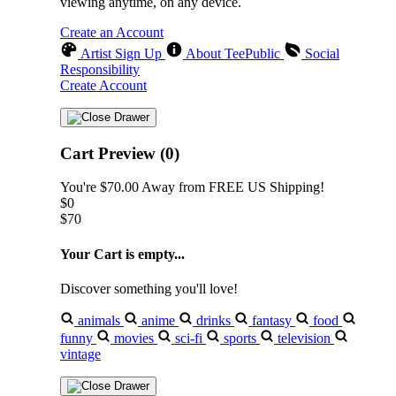
viewing anytime, on any device.
Create an Account
Artist Sign Up
About TeePublic
Social
Responsibility
Create Account
Cart Preview (0)
You're
$70.00
Away from
FREE US Shipping!
$0
$70
Your Cart is empty...
Discover something you'll love!
animals
anime
drinks
fantasy
food
funny
movies
sci-fi
sports
television
vintage