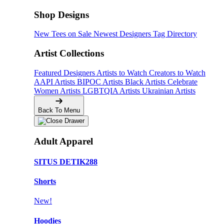
Shop Designs
New Tees on Sale
Newest Designers
Tag Directory
Artist Collections
Featured Designers
Artists to Watch
Creators to Watch
AAPI Artists
BIPOC Artists
Black Artists
Celebrate
Women Artists
LGBTQIA Artists
Ukrainian Artists
Back To Menu
Adult Apparel
SITUS DETIK288
Shorts
New!
Hoodies