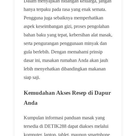
Dalam menyajikan hidangan keluarga, jangan
hanya terpaku pada rasa yang enak semata.
Pengguna juga sebaiknya memperhatikan
aspek keseimbangan gizi, proses pengolahan
bahan baku yang tepat, kebersihan alat masak,
serta pengurangan penggunaan minyak dan
gula berlebih. Dengan memahami prinsip
dasar ini, masakan rumahan Anda akan jauh
lebih menyehatkan dibandingkan makanan
siap saji.
Kemudahan Akses Resep di Dapur
Anda
Kumpulan informasi panduan masak yang
tersedia di DETIK288 dapat diakses melalui
komputer, laptop, tablet, maupun smartphone