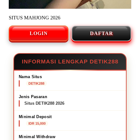
SITUS MAHJONG 2026
LOGIN
DAFTAR
INFORMASI LENGKAP DETIK288
Nama Situs
DETIK288
Jenis Pasaran
Situs DETIK288 2026
Minimal Deposit
IDR 15,000
Minimal Withdraw