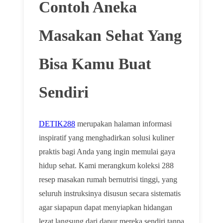
Contoh Aneka
Masakan Sehat Yang
Bisa Kamu Buat
Sendiri
DETIK288
merupakan halaman informasi
inspiratif yang menghadirkan solusi kuliner
praktis bagi Anda yang ingin memulai gaya
hidup sehat. Kami merangkum koleksi 288
resep masakan rumah bernutrisi tinggi, yang
seluruh instruksinya disusun secara sistematis
agar siapapun dapat menyiapkan hidangan
lezat langsung dari dapur mereka sendiri tanpa