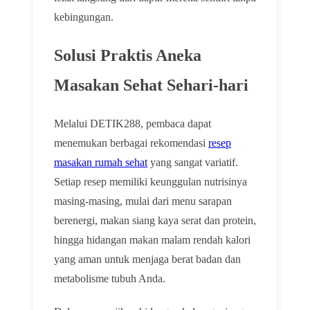
kebingungan.
Solusi Praktis Aneka
Masakan Sehat Sehari-hari
Melalui DETIK288, pembaca dapat
menemukan berbagai rekomendasi
resep
masakan rumah sehat
yang sangat variatif.
Setiap resep memiliki keunggulan nutrisinya
masing-masing, mulai dari menu sarapan
berenergi, makan siang kaya serat dan protein,
hingga hidangan makan malam rendah kalori
yang aman untuk menjaga berat badan dan
metabolisme tubuh Anda.