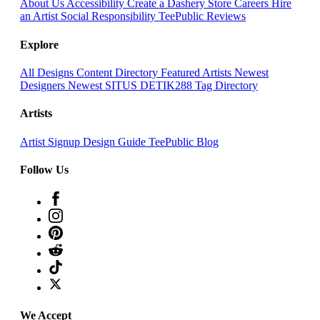
About Us
Accessibility
Create a Dashery Store
Careers
Hire
an Artist
Social Responsibility
TeePublic Reviews
Explore
All Designs
Content Directory
Featured Artists
Newest
Designers
Newest SITUS DETIK288
Tag Directory
Artists
Artist Signup
Design Guide
TeePublic Blog
Follow Us
We Accept