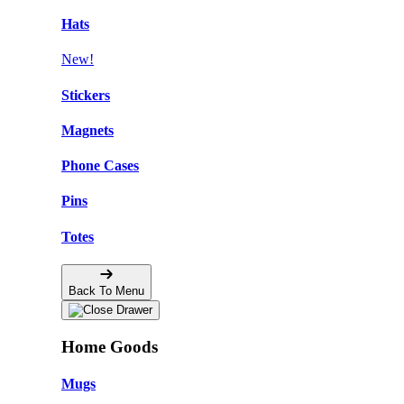
Hats
New!
Stickers
Magnets
Phone Cases
Pins
Totes
Back To Menu
Home Goods
Mugs