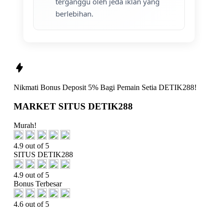
terganggu oleh jeda iklan yang
berlebihan.
Nikmati
Bonus Deposit 5%
Bagi Pemain Setia
DETIK288!
MARKET SITUS DETIK288
Murah!
4.9 out of 5
SITUS DETIK288
4.9 out of 5
Bonus Terbesar
4.6 out of 5