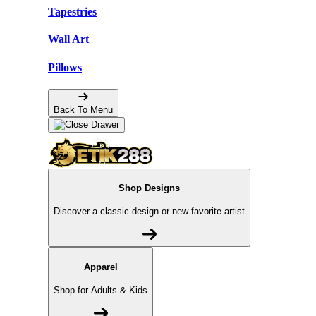
Tapestries
Wall Art
Pillows
Back To Menu
Shop Designs
Discover a classic design or new favorite artist
Apparel
Shop for Adults & Kids