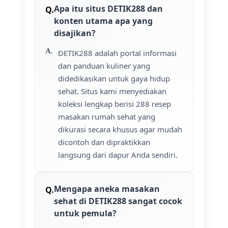
Apa itu situs DETIK288 dan
konten utama apa yang
disajikan?
DETIK288 adalah portal informasi
dan panduan kuliner yang
didedikasikan untuk gaya hidup
sehat. Situs kami menyediakan
koleksi lengkap berisi 288 resep
masakan rumah sehat yang
dikurasi secara khusus agar mudah
dicontoh dan dipraktikkan
langsung dari dapur Anda sendiri.
Mengapa aneka masakan
sehat di DETIK288 sangat cocok
untuk pemula?