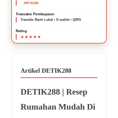
IDR 50,000
Transaksi Pembayaran
Transfer Bank Lokal • E-wallet • QRIS
Rating
Artikel DETIK288
DETIK288 | Resep
Rumahan Mudah Di