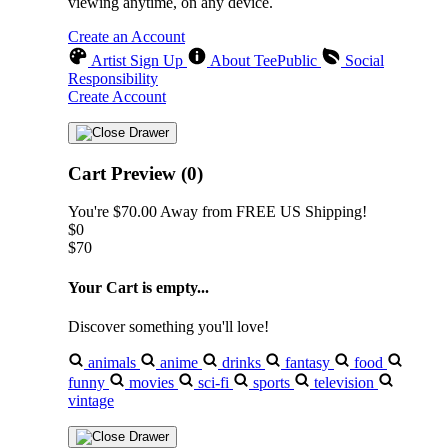
viewing anytime, on any device.
Create an Account
Artist Sign Up
About TeePublic
Social
Responsibility
Create Account
Cart Preview (0)
You're
$70.00
Away from
FREE US Shipping!
$0
$70
Your Cart is empty...
Discover something you'll love!
animals
anime
drinks
fantasy
food
funny
movies
sci-fi
sports
television
vintage