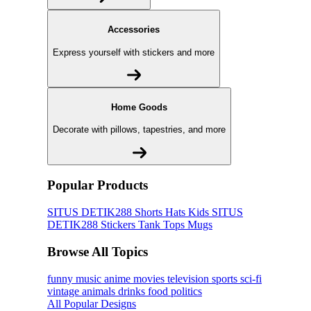
Accessories
Express yourself with stickers and more
Home Goods
Decorate with pillows, tapestries, and more
Popular Products
SITUS DETIK288
Shorts
Hats
Kids SITUS
DETIK288
Stickers
Tank Tops
Mugs
Browse All Topics
funny
music
anime
movies
television
sports
sci-fi
vintage
animals
drinks
food
politics
All Popular Designs