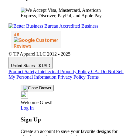
© TP Apparel LLC 2012 - 2025
United States - $ USD
Product Safety
Intellectual Property Policy
CA: Do Not Sell
My Personal Information
Privacy Policy
Terms
Welcome Guest!
Log In
Sign Up
Create an account to save your favorite designs for