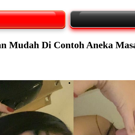
n Mudah Di Contoh Aneka Masa