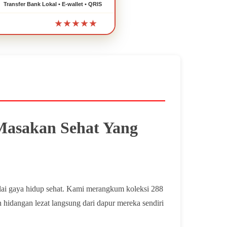
Transfer Bank Lokal • E-wallet • QRIS
asakan Sehat Yang
ulai gaya hidup sehat. Kami merangkum koleksi 288
n hidangan lezat langsung dari dapur mereka sendiri