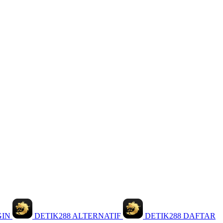
GIN
DETIK288 ALTERNATIF
DETIK288 DAFTAR