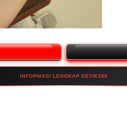
INFORMASI LENGKAP DETIK288