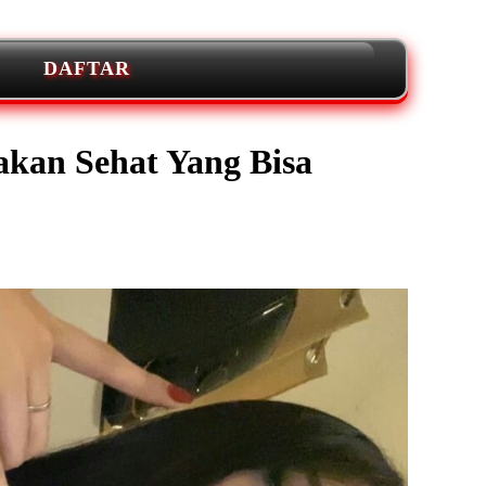
DAFTAR
kan Sehat Yang Bisa