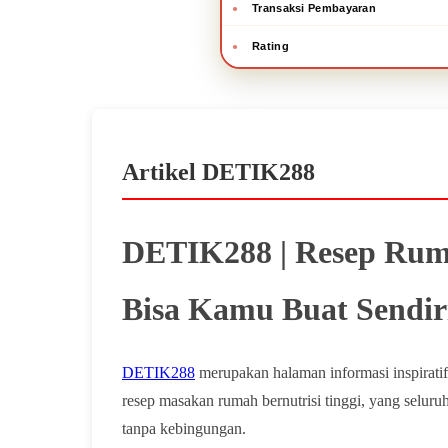
Transaksi Pembayaran
Rating
Artikel DETIK288
DETIK288 | Resep Rum
Bisa Kamu Buat Sendir
DETIK288
merupakan halaman informasi inspirati
resep masakan rumah bernutrisi tinggi, yang seluru
tanpa kebingungan.