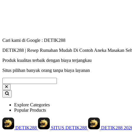
Cari kami di Google : DETIK288
DETIK288 | Resep Rumahan Mudah Di Contoh Aneka Masakan Seha
Produk kualitas terbaik dengan biaya terjangkau
Situs pilihan banyak orang tanpa biaya layanan
Explore Categories
Popular Products
DETIK288
SITUS DETIK288
DETIK288 202