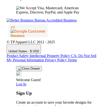
© TP Apparel LLC 2012 - 2025
United States - $ USD
Product Safety
Intellectual Property Policy
CA: Do Not Sell
My Personal Information
Privacy Policy
Terms
Welcome Guest!
Log In
Sign Up
Create an account to save your favorite designs for