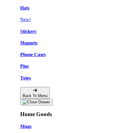
Hats
New!
Stickers
Magnets
Phone Cases
Pins
Totes
Back To Menu
Home Goods
Mugs