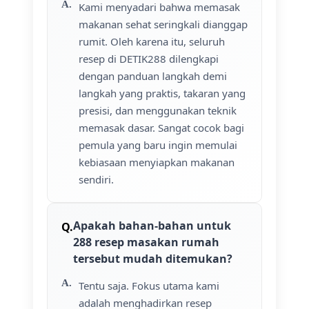
Kami menyadari bahwa memasak
makanan sehat seringkali dianggap
rumit. Oleh karena itu, seluruh
resep di DETIK288 dilengkapi
dengan panduan langkah demi
langkah yang praktis, takaran yang
presisi, dan menggunakan teknik
memasak dasar. Sangat cocok bagi
pemula yang baru ingin memulai
kebiasaan menyiapkan makanan
sendiri.
Apakah bahan-bahan untuk
288 resep masakan rumah
tersebut mudah ditemukan?
Tentu saja. Fokus utama kami
adalah menghadirkan resep