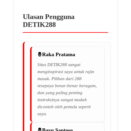
Ulasan Pengguna
DETIK288
Raka Pratama
Situs DETIK288 sangat
menginspirasi saya untuk rajin
masak. Pilihan dari 288
resepnya benar-benar beragam,
dan yang paling penting
instruksinya sangat mudah
dicontoh oleh pemula seperti
saya.
Bayu Santoso