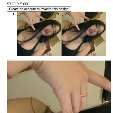
$3
IDR 5.000
Create an account to favorite this design!