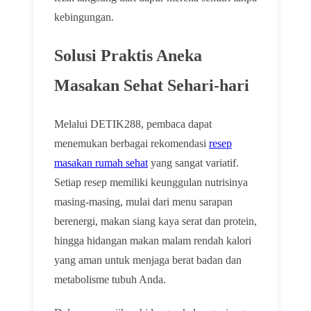
kebingungan.
Solusi Praktis Aneka
Masakan Sehat Sehari-hari
Melalui DETIK288, pembaca dapat
menemukan berbagai rekomendasi
resep
masakan rumah sehat
yang sangat variatif.
Setiap resep memiliki keunggulan nutrisinya
masing-masing, mulai dari menu sarapan
berenergi, makan siang kaya serat dan protein,
hingga hidangan makan malam rendah kalori
yang aman untuk menjaga berat badan dan
metabolisme tubuh Anda.