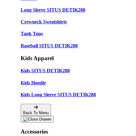
Long Sleeve SITUS DETIK288
Crewneck Sweatshirts
Tank Tops
Baseball SITUS DETIK288
Kids Apparel
Kids SITUS DETIK288
Kids Hoodie
Kids Long Sleeve SITUS DETIK288
Back To Menu
Accessories