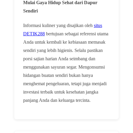
Mulai Gaya Hidup Sehat dari Dapur
Sendiri
Informasi kuliner yang disajikan oleh
situs
DETIK288
bertujuan sebagai referensi utama
Anda untuk kembali ke kebiasaan memasak
sendiri yang lebih higienis. Selalu pastikan
porsi sajian harian Anda seimbang dan
menggunakan sayuran segar. Mengonsumsi
hidangan buatan sendiri bukan hanya
menghemat pengeluaran, tetapi juga menjadi
investasi terbaik untuk kesehatan jangka
panjang Anda dan keluarga tercinta.