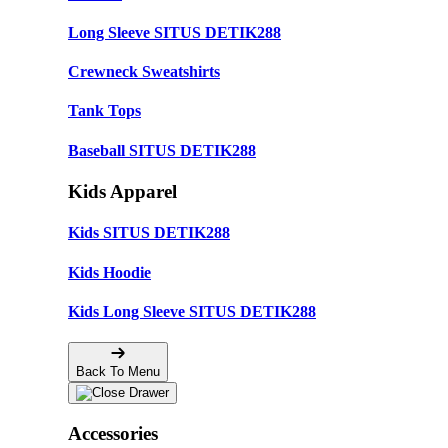
Long Sleeve SITUS DETIK288
Crewneck Sweatshirts
Tank Tops
Baseball SITUS DETIK288
Kids Apparel
Kids SITUS DETIK288
Kids Hoodie
Kids Long Sleeve SITUS DETIK288
Back To Menu
Accessories