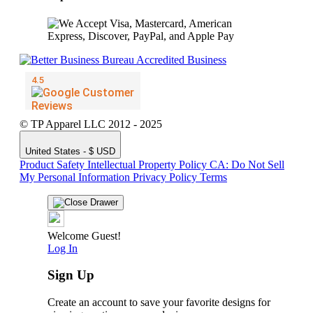
© TP Apparel LLC 2012 - 2025
United States - $ USD
Product Safety
Intellectual Property Policy
CA: Do Not Sell
My Personal Information
Privacy Policy
Terms
Welcome Guest!
Log In
Sign Up
Create an account to save your favorite designs for