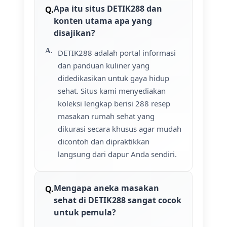
Apa itu situs DETIK288 dan
konten utama apa yang
disajikan?
DETIK288 adalah portal informasi
dan panduan kuliner yang
didedikasikan untuk gaya hidup
sehat. Situs kami menyediakan
koleksi lengkap berisi 288 resep
masakan rumah sehat yang
dikurasi secara khusus agar mudah
dicontoh dan dipraktikkan
langsung dari dapur Anda sendiri.
Mengapa aneka masakan
sehat di DETIK288 sangat cocok
untuk pemula?