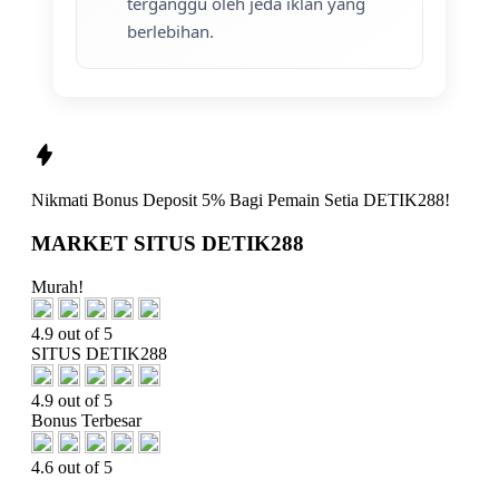
terganggu oleh jeda iklan yang
berlebihan.
Nikmati
Bonus Deposit 5%
Bagi Pemain Setia
DETIK288!
MARKET SITUS DETIK288
Murah!
4.9 out of 5
SITUS DETIK288
4.9 out of 5
Bonus Terbesar
4.6 out of 5