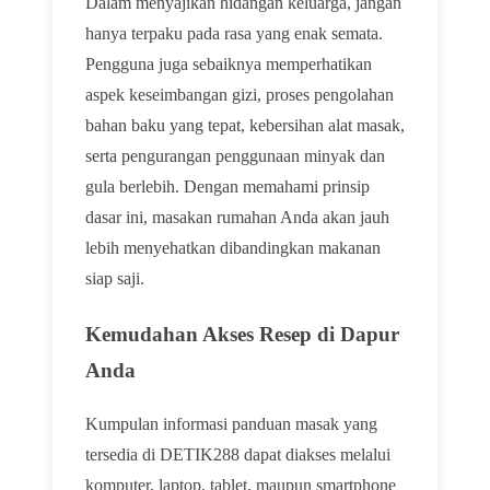
Dalam menyajikan hidangan keluarga, jangan
hanya terpaku pada rasa yang enak semata.
Pengguna juga sebaiknya memperhatikan
aspek keseimbangan gizi, proses pengolahan
bahan baku yang tepat, kebersihan alat masak,
serta pengurangan penggunaan minyak dan
gula berlebih. Dengan memahami prinsip
dasar ini, masakan rumahan Anda akan jauh
lebih menyehatkan dibandingkan makanan
siap saji.
Kemudahan Akses Resep di Dapur
Anda
Kumpulan informasi panduan masak yang
tersedia di DETIK288 dapat diakses melalui
komputer, laptop, tablet, maupun smartphone