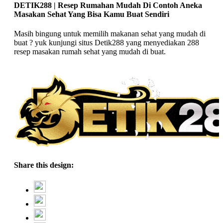
DETIK288 | Resep Rumahan Mudah Di Contoh Aneka
Masakan Sehat Yang Bisa Kamu Buat Sendiri
Masih bingung untuk memilih makanan sehat yang mudah di
buat ? yuk kunjungi situs Detik288 yang menyediakan 288
resep masakan rumah sehat yang mudah di buat.
Share this design: