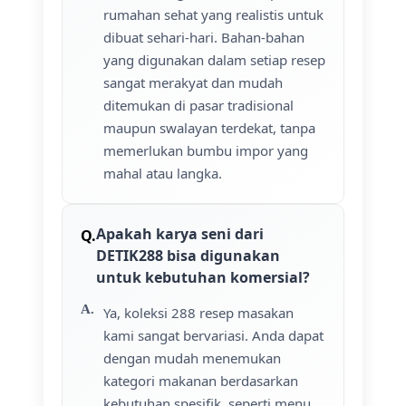
rumahan sehat yang realistis untuk
dibuat sehari-hari. Bahan-bahan
yang digunakan dalam setiap resep
sangat merakyat dan mudah
ditemukan di pasar tradisional
maupun swalayan terdekat, tanpa
memerlukan bumbu impor yang
mahal atau langka.
Apakah karya seni dari
DETIK288 bisa digunakan
untuk kebutuhan komersial?
Ya, koleksi 288 resep masakan
kami sangat bervariasi. Anda dapat
dengan mudah menemukan
kategori makanan berdasarkan
kebutuhan spesifik, seperti menu