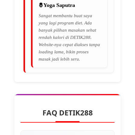
Yoga Saputra
Sangat membantu buat saya
yang lagi program diet. Ada
banyak pilihan masakan sehat
rendah kalori di DETIK288.
Website-nya cepat diakses tanpa
loading lama, bikin proses
masak jadi lebih seru.
FAQ DETIK288