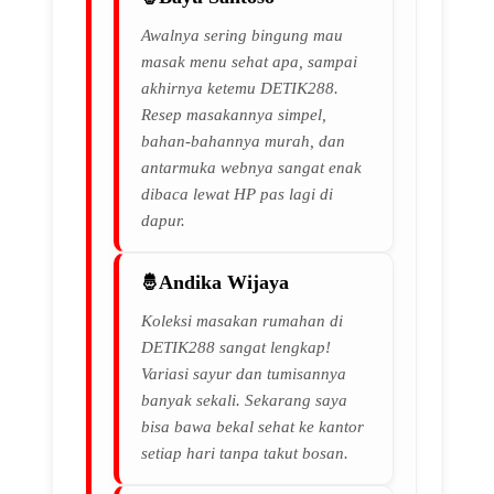
Awalnya sering bingung mau
masak menu sehat apa, sampai
akhirnya ketemu DETIK288.
Resep masakannya simpel,
bahan-bahannya murah, dan
antarmuka webnya sangat enak
dibaca lewat HP pas lagi di
dapur.
Andika Wijaya
Koleksi masakan rumahan di
DETIK288 sangat lengkap!
Variasi sayur dan tumisannya
banyak sekali. Sekarang saya
bisa bawa bekal sehat ke kantor
setiap hari tanpa takut bosan.