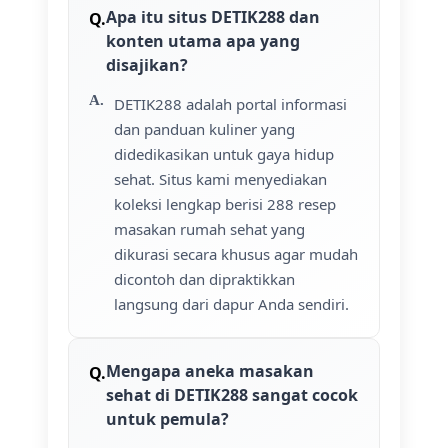
Apa itu situs DETIK288 dan
konten utama apa yang
disajikan?
DETIK288 adalah portal informasi
dan panduan kuliner yang
didedikasikan untuk gaya hidup
sehat. Situs kami menyediakan
koleksi lengkap berisi 288 resep
masakan rumah sehat yang
dikurasi secara khusus agar mudah
dicontoh dan dipraktikkan
langsung dari dapur Anda sendiri.
Mengapa aneka masakan
sehat di DETIK288 sangat cocok
untuk pemula?