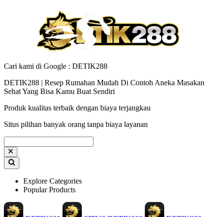
Cari kami di Google : DETIK288
DETIK288 | Resep Rumahan Mudah Di Contoh Aneka Masakan
Sehat Yang Bisa Kamu Buat Sendiri
Produk kualitas terbaik dengan biaya terjangkau
Situs pilihan banyak orang tanpa biaya layanan
Explore Categories
Popular Products