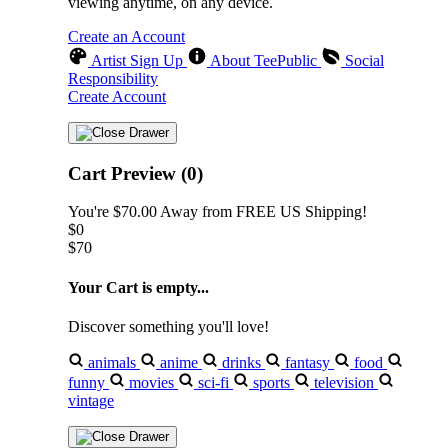
viewing anytime, on any device.
Create an Account
Artist Sign Up
About TeePublic
Social
Responsibility
Create Account
Cart Preview (0)
You're
$70.00
Away from
FREE US Shipping!
$0
$70
Your Cart is empty...
Discover something you'll love!
animals
anime
drinks
fantasy
food
funny
movies
sci-fi
sports
television
vintage