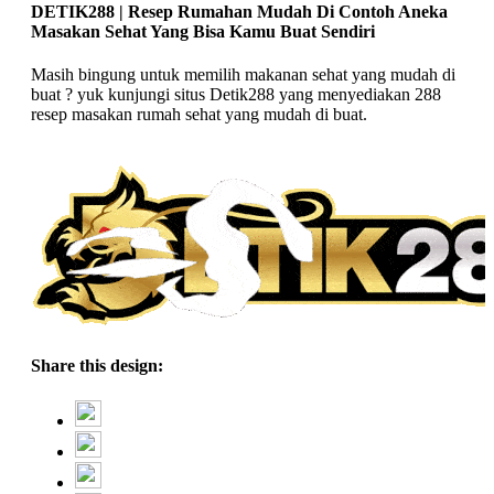
DETIK288 | Resep Rumahan Mudah Di Contoh Aneka
Masakan Sehat Yang Bisa Kamu Buat Sendiri
Masih bingung untuk memilih makanan sehat yang mudah di
buat ? yuk kunjungi situs Detik288 yang menyediakan 288
resep masakan rumah sehat yang mudah di buat.
Share this design: