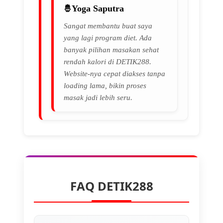
Yoga Saputra
Sangat membantu buat saya
yang lagi program diet. Ada
banyak pilihan masakan sehat
rendah kalori di DETIK288.
Website-nya cepat diakses tanpa
loading lama, bikin proses
masak jadi lebih seru.
FAQ DETIK288