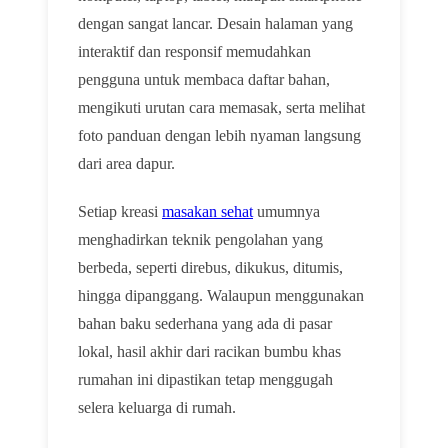
dengan sangat lancar. Desain halaman yang
interaktif dan responsif memudahkan
pengguna untuk membaca daftar bahan,
mengikuti urutan cara memasak, serta melihat
foto panduan dengan lebih nyaman langsung
dari area dapur.
Setiap kreasi
masakan sehat
umumnya
menghadirkan teknik pengolahan yang
berbeda, seperti direbus, dikukus, ditumis,
hingga dipanggang. Walaupun menggunakan
bahan baku sederhana yang ada di pasar
lokal, hasil akhir dari racikan bumbu khas
rumahan ini dipastikan tetap menggugah
selera keluarga di rumah.