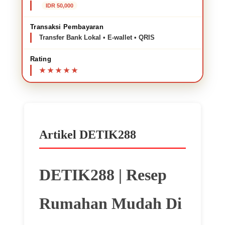
IDR 50,000
Transaksi Pembayaran
Transfer Bank Lokal • E-wallet • QRIS
Rating
Artikel DETIK288
DETIK288 | Resep
Rumahan Mudah Di