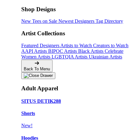
Shop Designs
New Tees on Sale
Newest Designers
Tag Directory
Artist Collections
Featured Designers
Artists to Watch
Creators to Watch
AAPI Artists
BIPOC Artists
Black Artists
Celebrate
Women Artists
LGBTQIA Artists
Ukrainian Artists
Back To Menu
Adult Apparel
SITUS DETIK288
Shorts
New!
Hoodies