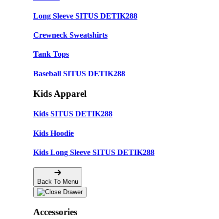
Long Sleeve SITUS DETIK288
Crewneck Sweatshirts
Tank Tops
Baseball SITUS DETIK288
Kids Apparel
Kids SITUS DETIK288
Kids Hoodie
Kids Long Sleeve SITUS DETIK288
Back To Menu
Accessories