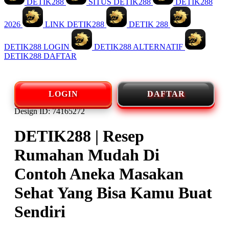
DETIK288
SITUS DETIK288
DETIK288
2026
LINK DETIK288
DETIK 288
DETIK288 LOGIN
DETIK288 ALTERNATIF
DETIK288 DAFTAR
LOGIN
DAFTAR
Design ID: 74165272
DETIK288 | Resep
Rumahan Mudah Di
Contoh Aneka Masakan
Sehat Yang Bisa Kamu Buat
Sendiri