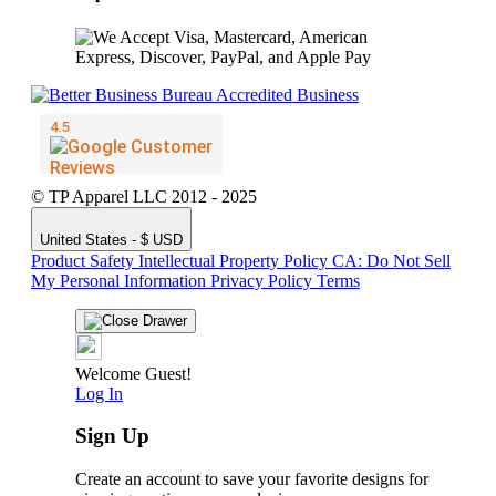
© TP Apparel LLC 2012 - 2025
United States - $ USD
Product Safety
Intellectual Property Policy
CA: Do Not Sell
My Personal Information
Privacy Policy
Terms
Welcome Guest!
Log In
Sign Up
Create an account to save your favorite designs for