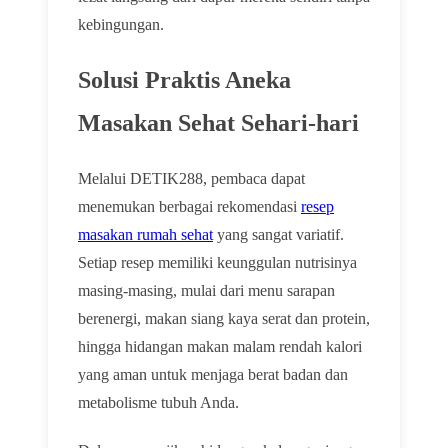
kebingungan.
Solusi Praktis Aneka
Masakan Sehat Sehari-hari
Melalui DETIK288, pembaca dapat
menemukan berbagai rekomendasi
resep
masakan rumah sehat
yang sangat variatif.
Setiap resep memiliki keunggulan nutrisinya
masing-masing, mulai dari menu sarapan
berenergi, makan siang kaya serat dan protein,
hingga hidangan makan malam rendah kalori
yang aman untuk menjaga berat badan dan
metabolisme tubuh Anda.