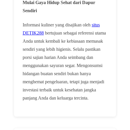
Mulai Gaya Hidup Sehat dari Dapur
Sendiri
Informasi kuliner yang disajikan oleh
situs
DETIK288
bertujuan sebagai referensi utama
Anda untuk kembali ke kebiasaan memasak
sendiri yang lebih higienis. Selalu pastikan
porsi sajian harian Anda seimbang dan
menggunakan sayuran segar. Mengonsumsi
hidangan buatan sendiri bukan hanya
menghemat pengeluaran, tetapi juga menjadi
investasi terbaik untuk kesehatan jangka
panjang Anda dan keluarga tercinta.