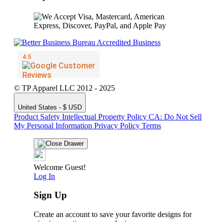
© TP Apparel LLC 2012 - 2025
United States - $ USD
Product Safety
Intellectual Property Policy
CA: Do Not Sell
My Personal Information
Privacy Policy
Terms
Welcome Guest!
Log In
Sign Up
Create an account to save your favorite designs for