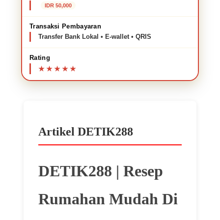
IDR 50,000
Transaksi Pembayaran
Transfer Bank Lokal • E-wallet • QRIS
Rating
Artikel DETIK288
DETIK288 | Resep
Rumahan Mudah Di