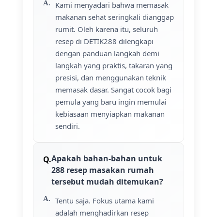
Kami menyadari bahwa memasak
makanan sehat seringkali dianggap
rumit. Oleh karena itu, seluruh
resep di DETIK288 dilengkapi
dengan panduan langkah demi
langkah yang praktis, takaran yang
presisi, dan menggunakan teknik
memasak dasar. Sangat cocok bagi
pemula yang baru ingin memulai
kebiasaan menyiapkan makanan
sendiri.
Apakah bahan-bahan untuk
288 resep masakan rumah
tersebut mudah ditemukan?
Tentu saja. Fokus utama kami
adalah menghadirkan resep