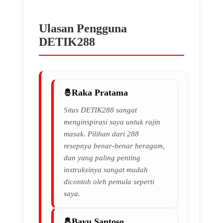
Ulasan Pengguna
DETIK288
Raka Pratama
Situs DETIK288 sangat
menginspirasi saya untuk rajin
masak. Pilihan dari 288
resepnya benar-benar beragam,
dan yang paling penting
instruksinya sangat mudah
dicontoh oleh pemula seperti
saya.
Bayu Santoso