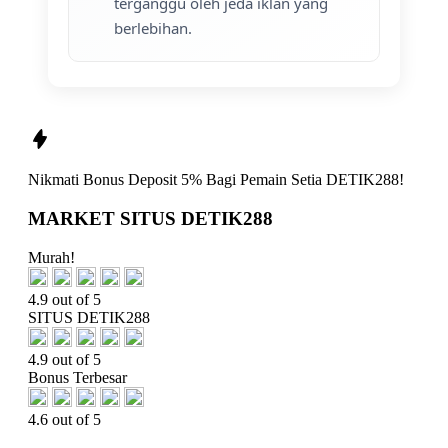
terganggu oleh jeda iklan yang
berlebihan.
Nikmati
Bonus Deposit 5%
Bagi Pemain Setia
DETIK288!
MARKET SITUS DETIK288
Murah!
4.9 out of 5
SITUS DETIK288
4.9 out of 5
Bonus Terbesar
4.6 out of 5