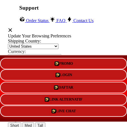
Support
Order Status
FAQ
Contact Us
Update Your Browsing Preferences
Shipping Country:
Currency:
PROMO
Cancel
LOGIN
DAFTAR
Katie:
5'10"
160
LINK ALTERNATIF
Select your person:
LIVE CHAT
Male
Female
Height
Short
Med
Tall