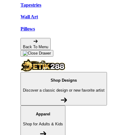
Tapestries
Wall Art
Pillows
Back To Menu
Shop Designs
Discover a classic design or new favorite artist
Apparel
Shop for Adults & Kids