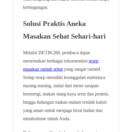
kebingungan.
Solusi Praktis Aneka
Masakan Sehat Sehari-hari
Melalui DETIK288, pembaca dapat
menemukan berbagai rekomendasi
resep
masakan rumah sehat
yang sangat variatif.
Setiap resep memiliki keunggulan nutrisinya
masing-masing, mulai dari menu sarapan
berenergi, makan siang kaya serat dan protein,
hingga hidangan makan malam rendah kalori
yang aman untuk menjaga berat badan dan
metabolisme tubuh Anda.