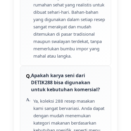
rumahan sehat yang realistis untuk
dibuat sehari-hari. Bahan-bahan
yang digunakan dalam setiap resep
sangat merakyat dan mudah
ditemukan di pasar tradisional
maupun swalayan terdekat, tanpa
memerlukan bumbu impor yang
mahal atau langka.
Apakah karya seni dari
DETIK288 bisa digunakan
untuk kebutuhan komersial?
Ya, koleksi 288 resep masakan
kami sangat bervariasi. Anda dapat
dengan mudah menemukan
kategori makanan berdasarkan
kebutuhan spesifik, seperti menu