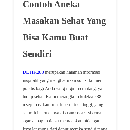
Contoh Aneka
Masakan Sehat Yang
Bisa Kamu Buat
Sendiri
DETIK288
merupakan halaman informasi
inspiratif yang menghadirkan solusi kuliner
praktis bagi Anda yang ingin memulai gaya
hidup sehat. Kami merangkum koleksi 288
resep masakan rumah bernutrisi tinggi, yang
seluruh instruksinya disusun secara sistematis
agar siapapun dapat menyiapkan hidangan
lezat langsung dari dapur mereka sendiri tanpa