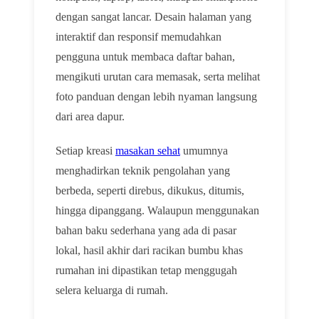
dengan sangat lancar. Desain halaman yang
interaktif dan responsif memudahkan
pengguna untuk membaca daftar bahan,
mengikuti urutan cara memasak, serta melihat
foto panduan dengan lebih nyaman langsung
dari area dapur.
Setiap kreasi
masakan sehat
umumnya
menghadirkan teknik pengolahan yang
berbeda, seperti direbus, dikukus, ditumis,
hingga dipanggang. Walaupun menggunakan
bahan baku sederhana yang ada di pasar
lokal, hasil akhir dari racikan bumbu khas
rumahan ini dipastikan tetap menggugah
selera keluarga di rumah.