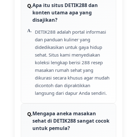
Apa itu situs DETIK288 dan
konten utama apa yang
disajikan?
DETIK288 adalah portal informasi
dan panduan kuliner yang
didedikasikan untuk gaya hidup
sehat. Situs kami menyediakan
koleksi lengkap berisi 288 resep
masakan rumah sehat yang
dikurasi secara khusus agar mudah
dicontoh dan dipraktikkan
langsung dari dapur Anda sendiri.
Mengapa aneka masakan
sehat di DETIK288 sangat cocok
untuk pemula?