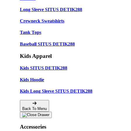
Long Sleeve SITUS DETIK288
Crewneck Sweatshirts
Tank Tops
Baseball SITUS DETIK288
Kids Apparel
Kids SITUS DETIK288
Kids Hoodie
Kids Long Sleeve SITUS DETIK288
Back To Menu
Accessories