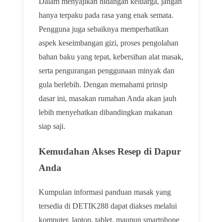
Dalam menyajikan hidangan keluarga, jangan
hanya terpaku pada rasa yang enak semata.
Pengguna juga sebaiknya memperhatikan
aspek keseimbangan gizi, proses pengolahan
bahan baku yang tepat, kebersihan alat masak,
serta pengurangan penggunaan minyak dan
gula berlebih. Dengan memahami prinsip
dasar ini, masakan rumahan Anda akan jauh
lebih menyehatkan dibandingkan makanan
siap saji.
Kemudahan Akses Resep di Dapur
Anda
Kumpulan informasi panduan masak yang
tersedia di DETIK288 dapat diakses melalui
komputer, laptop, tablet, maupun smartphone