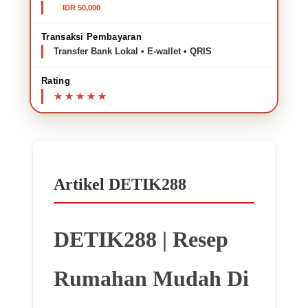
IDR 50,000
Transaksi Pembayaran
Transfer Bank Lokal • E-wallet • QRIS
Rating
Artikel DETIK288
DETIK288 | Resep
Rumahan Mudah Di