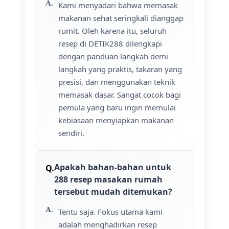
Kami menyadari bahwa memasak
makanan sehat seringkali dianggap
rumit. Oleh karena itu, seluruh
resep di DETIK288 dilengkapi
dengan panduan langkah demi
langkah yang praktis, takaran yang
presisi, dan menggunakan teknik
memasak dasar. Sangat cocok bagi
pemula yang baru ingin memulai
kebiasaan menyiapkan makanan
sendiri.
Apakah bahan-bahan untuk
288 resep masakan rumah
tersebut mudah ditemukan?
Tentu saja. Fokus utama kami
adalah menghadirkan resep