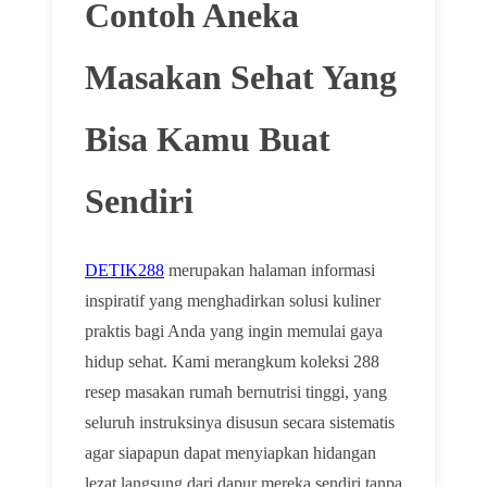
Contoh Aneka
Masakan Sehat Yang
Bisa Kamu Buat
Sendiri
DETIK288
merupakan halaman informasi
inspiratif yang menghadirkan solusi kuliner
praktis bagi Anda yang ingin memulai gaya
hidup sehat. Kami merangkum koleksi 288
resep masakan rumah bernutrisi tinggi, yang
seluruh instruksinya disusun secara sistematis
agar siapapun dapat menyiapkan hidangan
lezat langsung dari dapur mereka sendiri tanpa