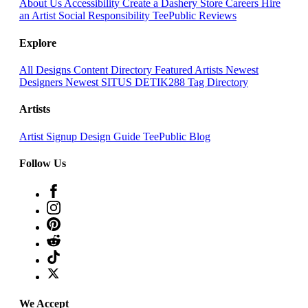
About Us
Accessibility
Create a Dashery Store
Careers
Hire
an Artist
Social Responsibility
TeePublic Reviews
Explore
All Designs
Content Directory
Featured Artists
Newest
Designers
Newest SITUS DETIK288
Tag Directory
Artists
Artist Signup
Design Guide
TeePublic Blog
Follow Us
We Accept