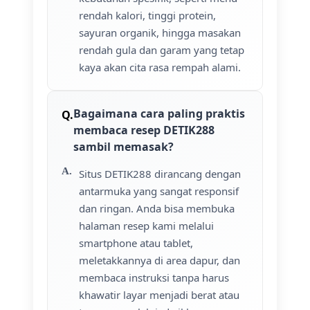
rendah kalori, tinggi protein,
sayuran organik, hingga masakan
rendah gula dan garam yang tetap
kaya akan cita rasa rempah alami.
Bagaimana cara paling praktis
membaca resep DETIK288
sambil memasak?
Situs DETIK288 dirancang dengan
antarmuka yang sangat responsif
dan ringan. Anda bisa membuka
halaman resep kami melalui
smartphone atau tablet,
meletakkannya di area dapur, dan
membaca instruksi tanpa harus
khawatir layar menjadi berat atau