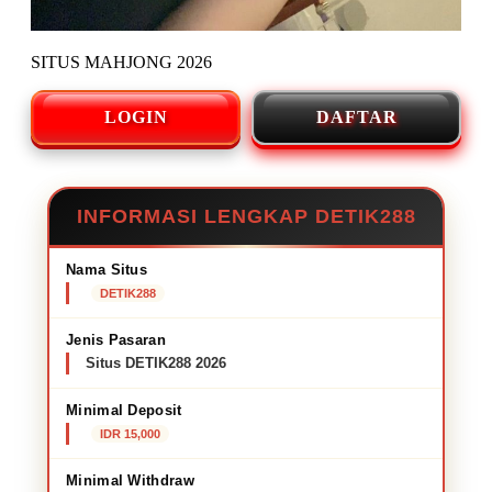
SITUS MAHJONG 2026
LOGIN
DAFTAR
INFORMASI LENGKAP DETIK288
Nama Situs
DETIK288
Jenis Pasaran
Situs DETIK288 2026
Minimal Deposit
IDR 15,000
Minimal Withdraw