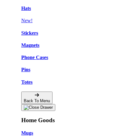
Hats
New!
Stickers
Magnets
Phone Cases
Pins
Totes
Back To Menu
Home Goods
Mugs