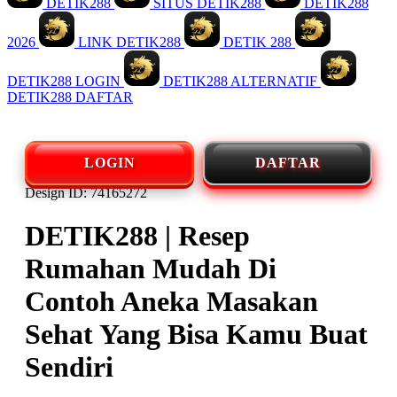
DETIK288
SITUS DETIK288
DETIK288
2026
LINK DETIK288
DETIK 288
DETIK288 LOGIN
DETIK288 ALTERNATIF
DETIK288 DAFTAR
LOGIN
DAFTAR
Design ID: 74165272
DETIK288 | Resep
Rumahan Mudah Di
Contoh Aneka Masakan
Sehat Yang Bisa Kamu Buat
Sendiri