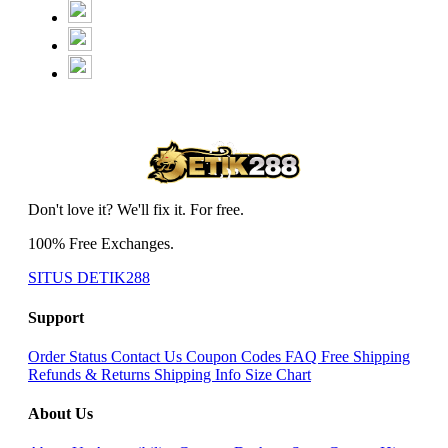
Don't love it? We'll fix it. For free.
100% Free Exchanges.
SITUS DETIK288
Support
Order Status
Contact Us
Coupon Codes
FAQ
Free Shipping
Refunds & Returns
Shipping Info
Size Chart
About Us