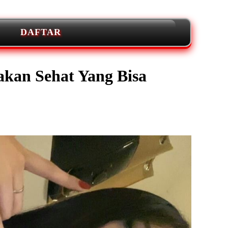
DAFTAR
kan Sehat Yang Bisa