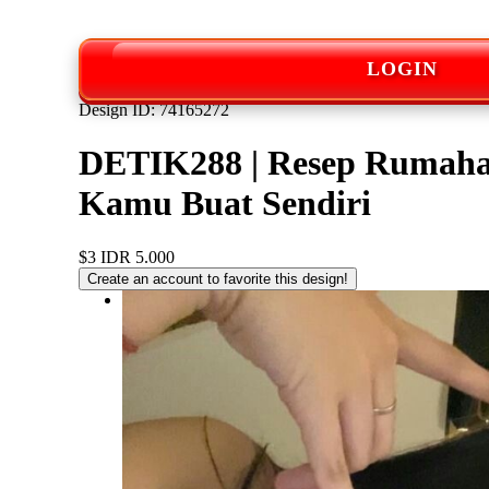
LOGIN
Design ID: 74165272
DETIK288 | Resep Rumaha
Kamu Buat Sendiri
$3
IDR 5.000
Create an account to favorite this design!