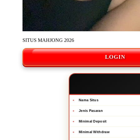
SITUS MAHJONG 2026
LOGIN
Nama Situs
Jenis Pasaran
Minimal Deposit
Minimal Withdraw