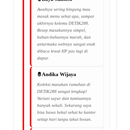
Awalnya sering bingung mau
masak menu sehat apa, sampai
akhirnya ketemu DETIK288.
Resep masakannya simpel,
bahan-bahannya murah, dan
antarmuka webnya sangat enak
dibaca lewat HP pas lagi di
dapur.
Andika Wijaya
Koleksi masakan rumahan di
DETIK288 sangat lengkap!
Variasi sayur dan tumisannya
banyak sekali. Sekarang saya
bisa bawa bekal sehat ke kantor
setiap hari tanpa takut bosan.