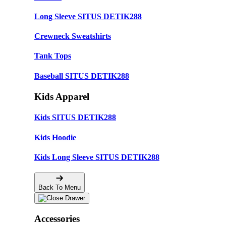
Long Sleeve SITUS DETIK288
Crewneck Sweatshirts
Tank Tops
Baseball SITUS DETIK288
Kids Apparel
Kids SITUS DETIK288
Kids Hoodie
Kids Long Sleeve SITUS DETIK288
Back To Menu
Accessories