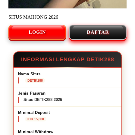
SITUS MAHJONG 2026
LOGIN
DAFTAR
INFORMASI LENGKAP DETIK288
Nama Situs
DETIK288
Jenis Pasaran
Situs DETIK288 2026
Minimal Deposit
IDR 15,000
Minimal Withdraw