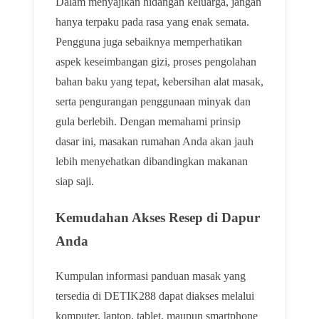
Dalam menyajikan hidangan keluarga, jangan
hanya terpaku pada rasa yang enak semata.
Pengguna juga sebaiknya memperhatikan
aspek keseimbangan gizi, proses pengolahan
bahan baku yang tepat, kebersihan alat masak,
serta pengurangan penggunaan minyak dan
gula berlebih. Dengan memahami prinsip
dasar ini, masakan rumahan Anda akan jauh
lebih menyehatkan dibandingkan makanan
siap saji.
Kemudahan Akses Resep di Dapur
Anda
Kumpulan informasi panduan masak yang
tersedia di DETIK288 dapat diakses melalui
komputer, laptop, tablet, maupun smartphone