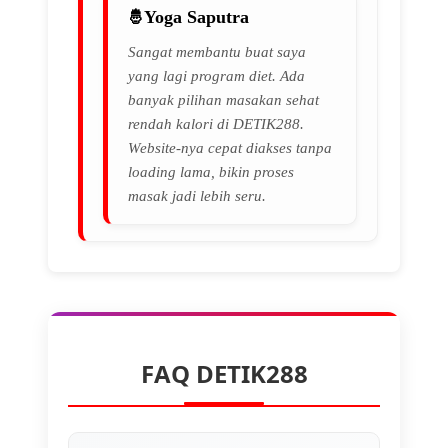
Yoga Saputra
Sangat membantu buat saya
yang lagi program diet. Ada
banyak pilihan masakan sehat
rendah kalori di DETIK288.
Website-nya cepat diakses tanpa
loading lama, bikin proses
masak jadi lebih seru.
FAQ DETIK288