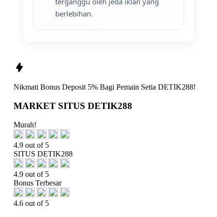
terganggu oleh jeda iklan yang
berlebihan.
Nikmati
Bonus Deposit 5%
Bagi Pemain Setia
DETIK288!
MARKET SITUS DETIK288
Murah!
4.9 out of 5
SITUS DETIK288
4.9 out of 5
Bonus Terbesar
4.6 out of 5