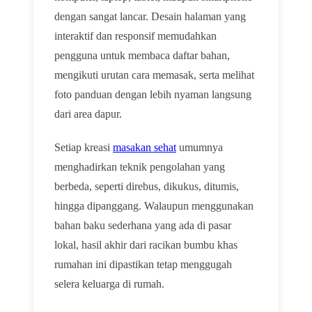
dengan sangat lancar. Desain halaman yang
interaktif dan responsif memudahkan
pengguna untuk membaca daftar bahan,
mengikuti urutan cara memasak, serta melihat
foto panduan dengan lebih nyaman langsung
dari area dapur.
Setiap kreasi
masakan sehat
umumnya
menghadirkan teknik pengolahan yang
berbeda, seperti direbus, dikukus, ditumis,
hingga dipanggang. Walaupun menggunakan
bahan baku sederhana yang ada di pasar
lokal, hasil akhir dari racikan bumbu khas
rumahan ini dipastikan tetap menggugah
selera keluarga di rumah.