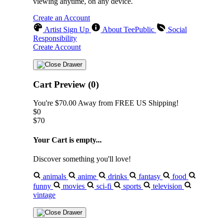
viewing anytime, on any device.
Create an Account
Artist Sign Up
About TeePublic
Social
Responsibility
Create Account
Cart Preview (0)
You're
$70.00
Away from
FREE US Shipping!
$0
$70
Your Cart is empty...
Discover something you'll love!
animals
anime
drinks
fantasy
food
funny
movies
sci-fi
sports
television
vintage