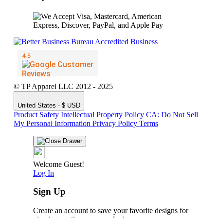
© TP Apparel LLC 2012 - 2025
United States - $ USD
Product Safety
Intellectual Property Policy
CA: Do Not Sell
My Personal Information
Privacy Policy
Terms
Welcome Guest!
Log In
Sign Up
Create an account to save your favorite designs for