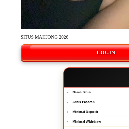
SITUS MAHJONG 2026
LOGIN
Nama Situs
Jenis Pasaran
Minimal Deposit
Minimal Withdraw