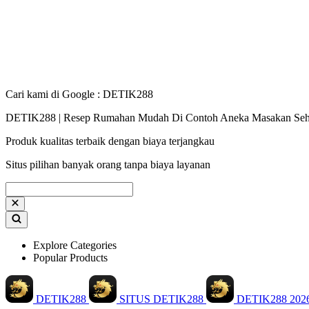
Cari kami di Google : DETIK288
DETIK288 | Resep Rumahan Mudah Di Contoh Aneka Masakan Seha
Produk kualitas terbaik dengan biaya terjangkau
Situs pilihan banyak orang tanpa biaya layanan
Explore Categories
Popular Products
DETIK288
SITUS DETIK288
DETIK288 202