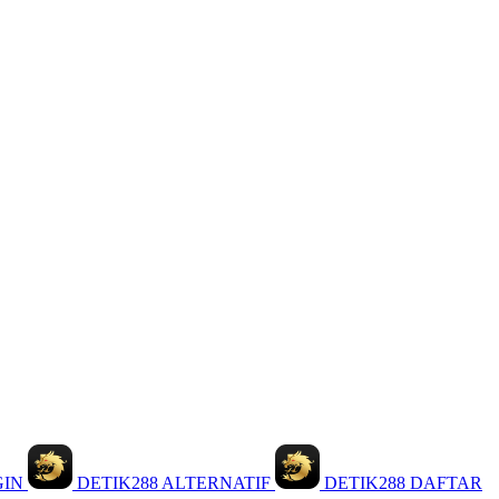
GIN
DETIK288 ALTERNATIF
DETIK288 DAFTAR