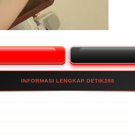
INFORMASI LENGKAP DETIK288