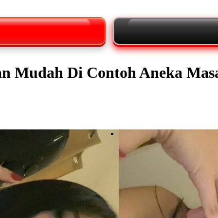
n Mudah Di Contoh Aneka Masa