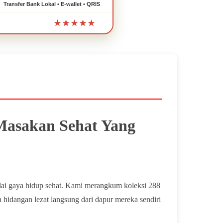
Transfer Bank Lokal • E-wallet • QRIS
asakan Sehat Yang
ulai gaya hidup sehat. Kami merangkum koleksi 288
n hidangan lezat langsung dari dapur mereka sendiri