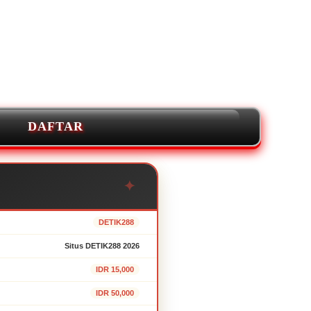
DAFTAR
DETIK288
Situs DETIK288 2026
IDR 15,000
IDR 50,000