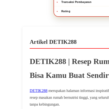
Transaksi Pembayaran
Rating
Artikel DETIK288
DETIK288 | Resep Rum
Bisa Kamu Buat Sendir
DETIK288
merupakan halaman informasi inspirati
resep masakan rumah bernutrisi tinggi, yang seluru
tanpa kebingungan.