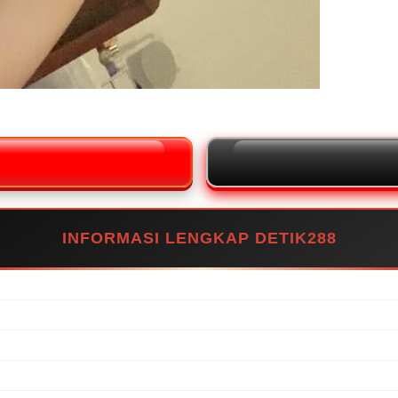
INFORMASI LENGKAP DETIK288