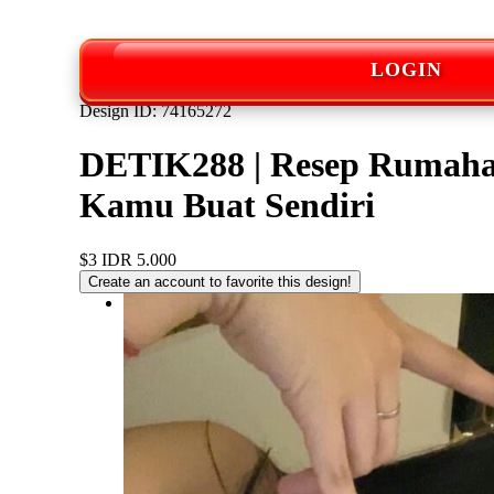
LOGIN
Design ID: 74165272
DETIK288 | Resep Rumaha
Kamu Buat Sendiri
$3
IDR 5.000
Create an account to favorite this design!