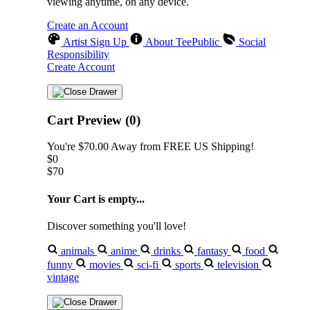
viewing anytime, on any device.
Create an Account
Artist Sign Up
About TeePublic
Social
Responsibility
Create Account
Cart Preview (0)
You're
$70.00
Away from
FREE US Shipping!
$0
$70
Your Cart is empty...
Discover something you'll love!
animals
anime
drinks
fantasy
food
funny
movies
sci-fi
sports
television
vintage