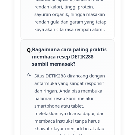
rendah kalori, tinggi protein,
sayuran organik, hingga masakan
rendah gula dan garam yang tetap
kaya akan cita rasa rempah alami.
Bagaimana cara paling praktis
membaca resep DETIK288
sambil memasak?
Situs DETIK288 dirancang dengan
antarmuka yang sangat responsif
dan ringan. Anda bisa membuka
halaman resep kami melalui
smartphone atau tablet,
meletakkannya di area dapur, dan
membaca instruksi tanpa harus
khawatir layar menjadi berat atau