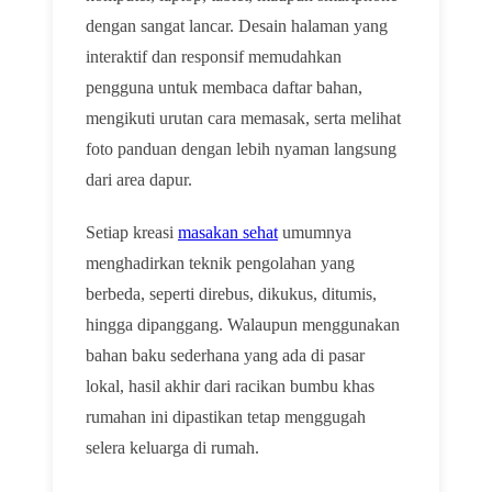
dengan sangat lancar. Desain halaman yang
interaktif dan responsif memudahkan
pengguna untuk membaca daftar bahan,
mengikuti urutan cara memasak, serta melihat
foto panduan dengan lebih nyaman langsung
dari area dapur.
Setiap kreasi
masakan sehat
umumnya
menghadirkan teknik pengolahan yang
berbeda, seperti direbus, dikukus, ditumis,
hingga dipanggang. Walaupun menggunakan
bahan baku sederhana yang ada di pasar
lokal, hasil akhir dari racikan bumbu khas
rumahan ini dipastikan tetap menggugah
selera keluarga di rumah.