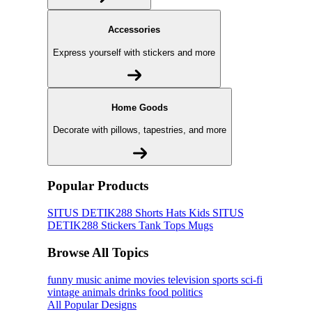
Accessories
Express yourself with stickers and more
Home Goods
Decorate with pillows, tapestries, and more
Popular Products
SITUS DETIK288
Shorts
Hats
Kids SITUS
DETIK288
Stickers
Tank Tops
Mugs
Browse All Topics
funny
music
anime
movies
television
sports
sci-fi
vintage
animals
drinks
food
politics
All Popular Designs