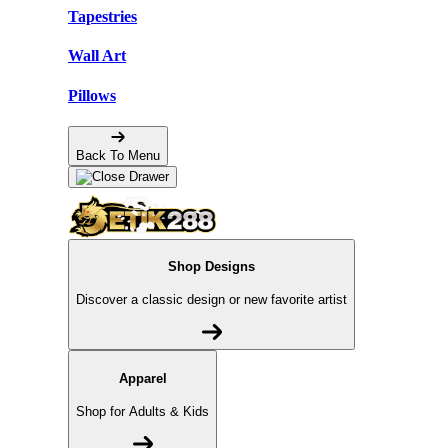
Tapestries
Wall Art
Pillows
Back To Menu
Shop Designs
Discover a classic design or new favorite artist
Apparel
Shop for Adults & Kids