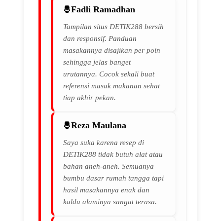
Fadli Ramadhan
Tampilan situs DETIK288 bersih
dan responsif. Panduan
masakannya disajikan per poin
sehingga jelas banget
urutannya. Cocok sekali buat
referensi masak makanan sehat
tiap akhir pekan.
Reza Maulana
Saya suka karena resep di
DETIK288 tidak butuh alat atau
bahan aneh-aneh. Semuanya
bumbu dasar rumah tangga tapi
hasil masakannya enak dan
kaldu alaminya sangat terasa.