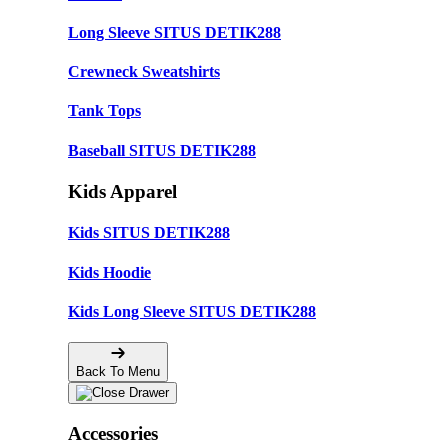
Long Sleeve SITUS DETIK288
Crewneck Sweatshirts
Tank Tops
Baseball SITUS DETIK288
Kids Apparel
Kids SITUS DETIK288
Kids Hoodie
Kids Long Sleeve SITUS DETIK288
Back To Menu
Accessories