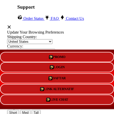
Support
Order Status
FAQ
Contact Us
Update Your Browsing Preferences
Shipping Country:
Currency:
PROMO
Cancel
LOGIN
DAFTAR
Katie:
5'10"
160
LINK ALTERNATIF
Select your person:
LIVE CHAT
Male
Female
Height
Short
Med
Tall