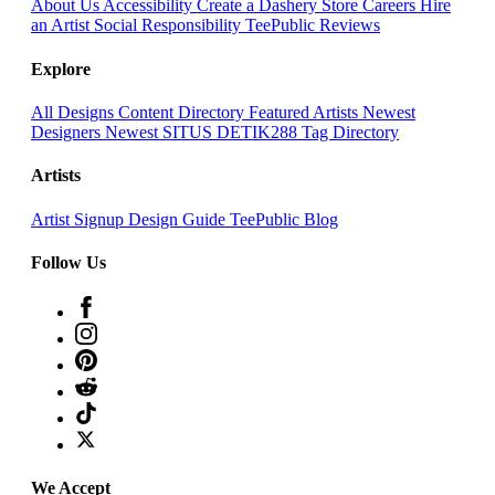
About Us
Accessibility
Create a Dashery Store
Careers
Hire
an Artist
Social Responsibility
TeePublic Reviews
Explore
All Designs
Content Directory
Featured Artists
Newest
Designers
Newest SITUS DETIK288
Tag Directory
Artists
Artist Signup
Design Guide
TeePublic Blog
Follow Us
We Accept