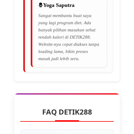
Yoga Saputra
Sangat membantu buat saya
yang lagi program diet. Ada
banyak pilihan masakan sehat
rendah kalori di DETIK288.
Website-nya cepat diakses tanpa
loading lama, bikin proses
masak jadi lebih seru.
FAQ DETIK288