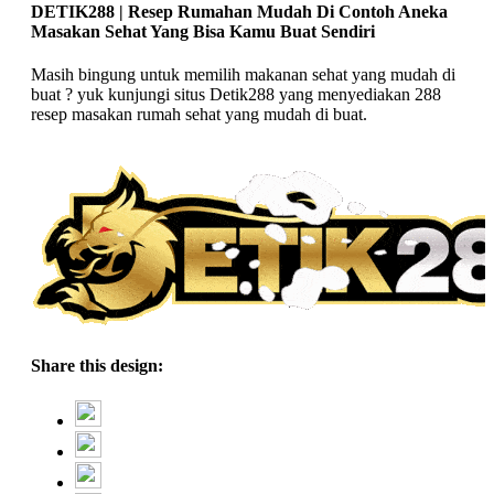
DETIK288 | Resep Rumahan Mudah Di Contoh Aneka
Masakan Sehat Yang Bisa Kamu Buat Sendiri
Masih bingung untuk memilih makanan sehat yang mudah di
buat ? yuk kunjungi situs Detik288 yang menyediakan 288
resep masakan rumah sehat yang mudah di buat.
Share this design: