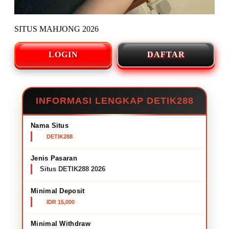
SITUS MAHJONG 2026
LOGIN
DAFTAR
INFORMASI LENGKAP DETIK288
Nama Situs
DETIK288
Jenis Pasaran
Situs DETIK288 2026
Minimal Deposit
IDR 15,000
Minimal Withdraw