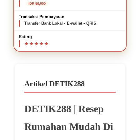
IDR 50,000
Transaksi Pembayaran
Transfer Bank Lokal • E-wallet • QRIS
Rating
Artikel DETIK288
DETIK288 | Resep
Rumahan Mudah Di