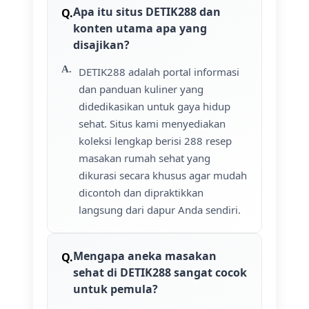
Apa itu situs DETIK288 dan
konten utama apa yang
disajikan?
DETIK288 adalah portal informasi
dan panduan kuliner yang
didedikasikan untuk gaya hidup
sehat. Situs kami menyediakan
koleksi lengkap berisi 288 resep
masakan rumah sehat yang
dikurasi secara khusus agar mudah
dicontoh dan dipraktikkan
langsung dari dapur Anda sendiri.
Mengapa aneka masakan
sehat di DETIK288 sangat cocok
untuk pemula?