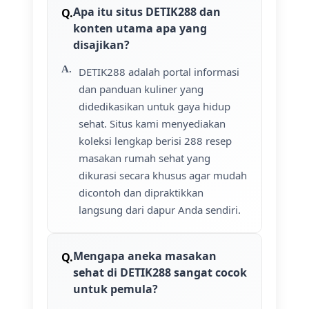
Apa itu situs DETIK288 dan
konten utama apa yang
disajikan?
DETIK288 adalah portal informasi
dan panduan kuliner yang
didedikasikan untuk gaya hidup
sehat. Situs kami menyediakan
koleksi lengkap berisi 288 resep
masakan rumah sehat yang
dikurasi secara khusus agar mudah
dicontoh dan dipraktikkan
langsung dari dapur Anda sendiri.
Mengapa aneka masakan
sehat di DETIK288 sangat cocok
untuk pemula?