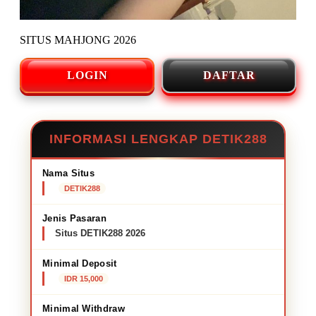
SITUS MAHJONG 2026
LOGIN
DAFTAR
INFORMASI LENGKAP DETIK288
Nama Situs
DETIK288
Jenis Pasaran
Situs DETIK288 2026
Minimal Deposit
IDR 15,000
Minimal Withdraw