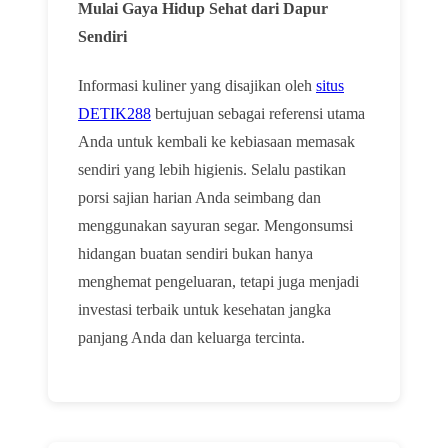
Mulai Gaya Hidup Sehat dari Dapur
Sendiri
Informasi kuliner yang disajikan oleh
situs
DETIK288
bertujuan sebagai referensi utama
Anda untuk kembali ke kebiasaan memasak
sendiri yang lebih higienis. Selalu pastikan
porsi sajian harian Anda seimbang dan
menggunakan sayuran segar. Mengonsumsi
hidangan buatan sendiri bukan hanya
menghemat pengeluaran, tetapi juga menjadi
investasi terbaik untuk kesehatan jangka
panjang Anda dan keluarga tercinta.