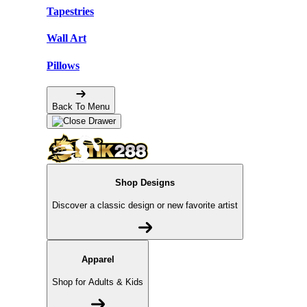
Tapestries
Wall Art
Pillows
Back To Menu
Shop Designs
Discover a classic design or new favorite artist
Apparel
Shop for Adults & Kids