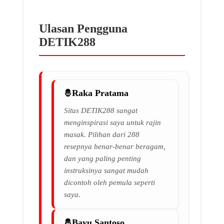
Ulasan Pengguna
DETIK288
Raka Pratama
Situs DETIK288 sangat
menginspirasi saya untuk rajin
masak. Pilihan dari 288
resepnya benar-benar beragam,
dan yang paling penting
instruksinya sangat mudah
dicontoh oleh pemula seperti
saya.
Bayu Santoso