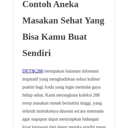
Contoh Aneka
Masakan Sehat Yang
Bisa Kamu Buat
Sendiri
DETIK288
merupakan halaman informasi
inspiratif yang menghadirkan solusi kuliner
praktis bagi Anda yang ingin memulai gaya
hidup sehat. Kami merangkum koleksi 288
resep masakan rumah bernutrisi tinggi, yang
seluruh instruksinya disusun secara sistematis
agar siapapun dapat menyiapkan hidangan
lezat langsung dari dapur mereka sendiri tanpa