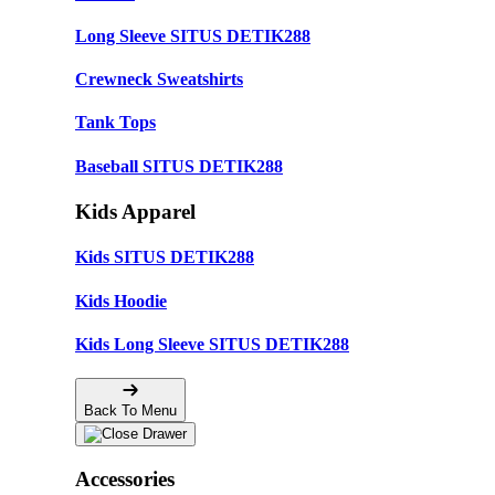
Long Sleeve SITUS DETIK288
Crewneck Sweatshirts
Tank Tops
Baseball SITUS DETIK288
Kids Apparel
Kids SITUS DETIK288
Kids Hoodie
Kids Long Sleeve SITUS DETIK288
Back To Menu
Accessories