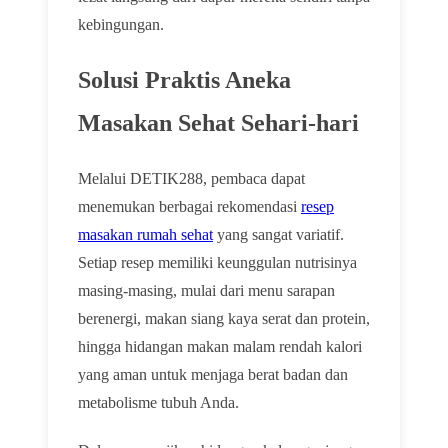
kebingungan.
Solusi Praktis Aneka
Masakan Sehat Sehari-hari
Melalui DETIK288, pembaca dapat
menemukan berbagai rekomendasi
resep
masakan rumah sehat
yang sangat variatif.
Setiap resep memiliki keunggulan nutrisinya
masing-masing, mulai dari menu sarapan
berenergi, makan siang kaya serat dan protein,
hingga hidangan makan malam rendah kalori
yang aman untuk menjaga berat badan dan
metabolisme tubuh Anda.