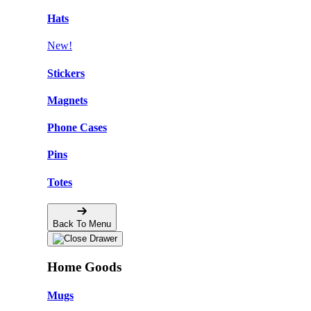
Hats
New!
Stickers
Magnets
Phone Cases
Pins
Totes
Back To Menu
Home Goods
Mugs