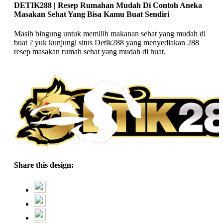
DETIK288 | Resep Rumahan Mudah Di Contoh Aneka
Masakan Sehat Yang Bisa Kamu Buat Sendiri
Masih bingung untuk memilih makanan sehat yang mudah di
buat ? yuk kunjungi situs Detik288 yang menyediakan 288
resep masakan rumah sehat yang mudah di buat.
Share this design: