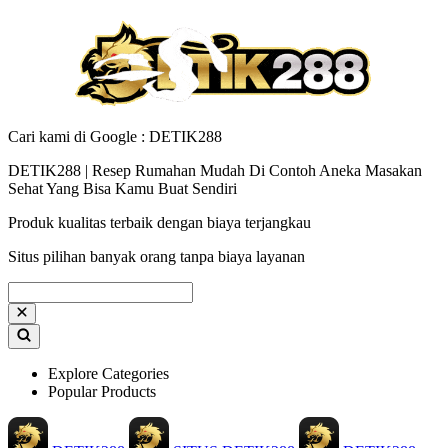
Cari kami di Google : DETIK288
DETIK288 | Resep Rumahan Mudah Di Contoh Aneka Masakan
Sehat Yang Bisa Kamu Buat Sendiri
Produk kualitas terbaik dengan biaya terjangkau
Situs pilihan banyak orang tanpa biaya layanan
Explore Categories
Popular Products