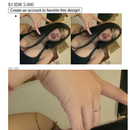
$3
IDR 5.000
Create an account to favorite this design!