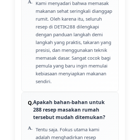
Kami menyadari bahwa memasak
makanan sehat seringkali dianggap
rumit. Oleh karena itu, seluruh
resep di DETIK288 dilengkapi
dengan panduan langkah demi
langkah yang praktis, takaran yang
presisi, dan menggunakan teknik
memasak dasar. Sangat cocok bagi
pemula yang baru ingin memulai
kebiasaan menyiapkan makanan
sendiri.
Apakah bahan-bahan untuk
288 resep masakan rumah
tersebut mudah ditemukan?
Tentu saja. Fokus utama kami
adalah menghadirkan resep