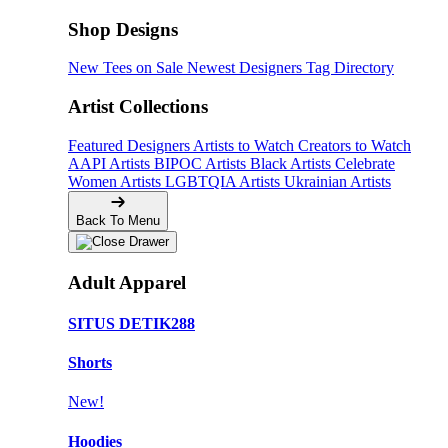
Shop Designs
New Tees on Sale
Newest Designers
Tag Directory
Artist Collections
Featured Designers
Artists to Watch
Creators to Watch
AAPI Artists
BIPOC Artists
Black Artists
Celebrate
Women Artists
LGBTQIA Artists
Ukrainian Artists
Back To Menu
Adult Apparel
SITUS DETIK288
Shorts
New!
Hoodies