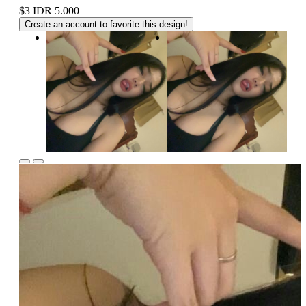
$3
IDR 5.000
Create an account to favorite this design!