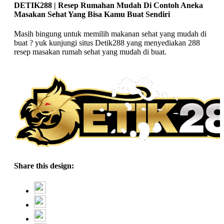
DETIK288 | Resep Rumahan Mudah Di Contoh Aneka
Masakan Sehat Yang Bisa Kamu Buat Sendiri
Masih bingung untuk memilih makanan sehat yang mudah di
buat ? yuk kunjungi situs Detik288 yang menyediakan 288
resep masakan rumah sehat yang mudah di buat.
Share this design: