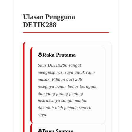
Ulasan Pengguna
DETIK288
Raka Pratama
Situs DETIK288 sangat
menginspirasi saya untuk rajin
masak. Pilihan dari 288
resepnya benar-benar beragam,
dan yang paling penting
instruksinya sangat mudah
dicontoh oleh pemula seperti
saya.
Bayu Santoso