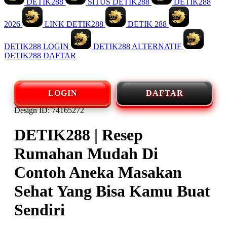
DETIK288
SITUS DETIK288
DETIK288
2026
LINK DETIK288
DETIK 288
DETIK288 LOGIN
DETIK288 ALTERNATIF
DETIK288 DAFTAR
LOGIN
DAFTAR
Design ID: 74165272
DETIK288 | Resep
Rumahan Mudah Di
Contoh Aneka Masakan
Sehat Yang Bisa Kamu Buat
Sendiri