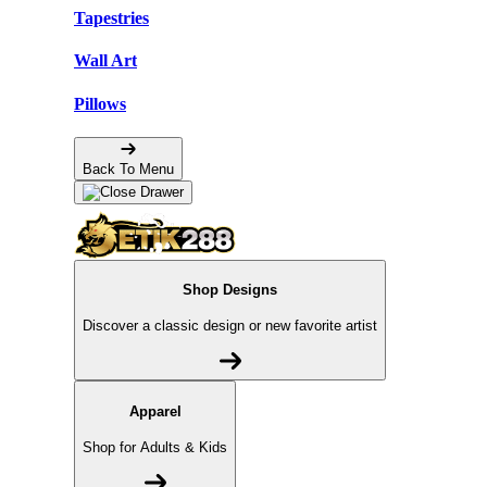
Tapestries
Wall Art
Pillows
Back To Menu
Shop Designs
Discover a classic design or new favorite artist
Apparel
Shop for Adults & Kids