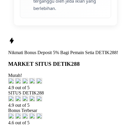
terganggu oleh jeda iklan yang
berlebihan.
Nikmati
Bonus Deposit 5%
Bagi Pemain Setia
DETIK288!
MARKET SITUS DETIK288
Murah!
4.9 out of 5
SITUS DETIK288
4.9 out of 5
Bonus Terbesar
4.6 out of 5