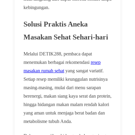
kebingungan.
Solusi Praktis Aneka
Masakan Sehat Sehari-hari
Melalui DETIK288, pembaca dapat
menemukan berbagai rekomendasi
resep
masakan rumah sehat
yang sangat variatif.
Setiap resep memiliki keunggulan nutrisinya
masing-masing, mulai dari menu sarapan
berenergi, makan siang kaya serat dan protein,
hingga hidangan makan malam rendah kalori
yang aman untuk menjaga berat badan dan
metabolisme tubuh Anda.