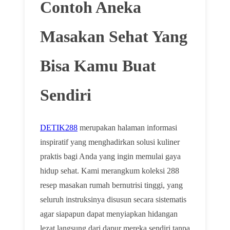
Contoh Aneka
Masakan Sehat Yang
Bisa Kamu Buat
Sendiri
DETIK288
merupakan halaman informasi
inspiratif yang menghadirkan solusi kuliner
praktis bagi Anda yang ingin memulai gaya
hidup sehat. Kami merangkum koleksi 288
resep masakan rumah bernutrisi tinggi, yang
seluruh instruksinya disusun secara sistematis
agar siapapun dapat menyiapkan hidangan
lezat langsung dari dapur mereka sendiri tanpa