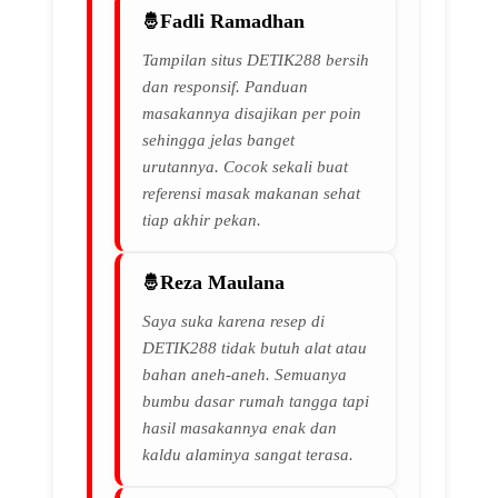
Fadli Ramadhan
Tampilan situs DETIK288 bersih
dan responsif. Panduan
masakannya disajikan per poin
sehingga jelas banget
urutannya. Cocok sekali buat
referensi masak makanan sehat
tiap akhir pekan.
Reza Maulana
Saya suka karena resep di
DETIK288 tidak butuh alat atau
bahan aneh-aneh. Semuanya
bumbu dasar rumah tangga tapi
hasil masakannya enak dan
kaldu alaminya sangat terasa.