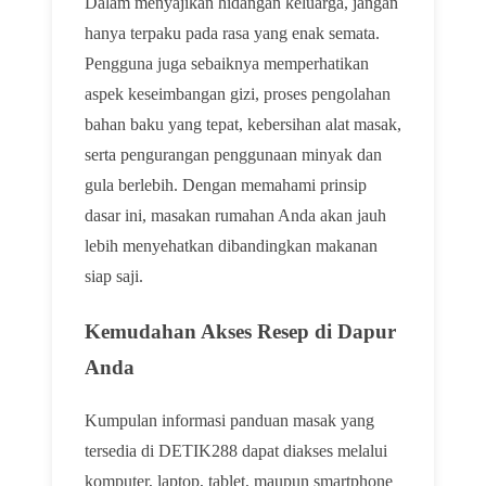
Dalam menyajikan hidangan keluarga, jangan
hanya terpaku pada rasa yang enak semata.
Pengguna juga sebaiknya memperhatikan
aspek keseimbangan gizi, proses pengolahan
bahan baku yang tepat, kebersihan alat masak,
serta pengurangan penggunaan minyak dan
gula berlebih. Dengan memahami prinsip
dasar ini, masakan rumahan Anda akan jauh
lebih menyehatkan dibandingkan makanan
siap saji.
Kemudahan Akses Resep di Dapur
Anda
Kumpulan informasi panduan masak yang
tersedia di DETIK288 dapat diakses melalui
komputer, laptop, tablet, maupun smartphone