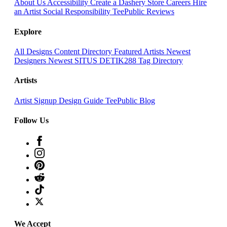
About Us
Accessibility
Create a Dashery Store
Careers
Hire
an Artist
Social Responsibility
TeePublic Reviews
Explore
All Designs
Content Directory
Featured Artists
Newest
Designers
Newest SITUS DETIK288
Tag Directory
Artists
Artist Signup
Design Guide
TeePublic Blog
Follow Us
We Accept