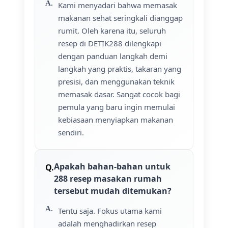
Kami menyadari bahwa memasak
makanan sehat seringkali dianggap
rumit. Oleh karena itu, seluruh
resep di DETIK288 dilengkapi
dengan panduan langkah demi
langkah yang praktis, takaran yang
presisi, dan menggunakan teknik
memasak dasar. Sangat cocok bagi
pemula yang baru ingin memulai
kebiasaan menyiapkan makanan
sendiri.
Apakah bahan-bahan untuk
288 resep masakan rumah
tersebut mudah ditemukan?
Tentu saja. Fokus utama kami
adalah menghadirkan resep