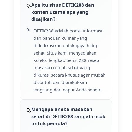
Apa itu situs DETIK288 dan
konten utama apa yang
disajikan?
DETIK288 adalah portal informasi
dan panduan kuliner yang
didedikasikan untuk gaya hidup
sehat. Situs kami menyediakan
koleksi lengkap berisi 288 resep
masakan rumah sehat yang
dikurasi secara khusus agar mudah
dicontoh dan dipraktikkan
langsung dari dapur Anda sendiri.
Mengapa aneka masakan
sehat di DETIK288 sangat cocok
untuk pemula?