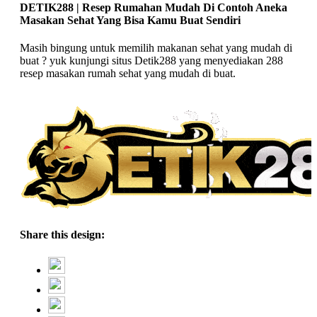
DETIK288 | Resep Rumahan Mudah Di Contoh Aneka
Masakan Sehat Yang Bisa Kamu Buat Sendiri
Masih bingung untuk memilih makanan sehat yang mudah di
buat ? yuk kunjungi situs Detik288 yang menyediakan 288
resep masakan rumah sehat yang mudah di buat.
Share this design: