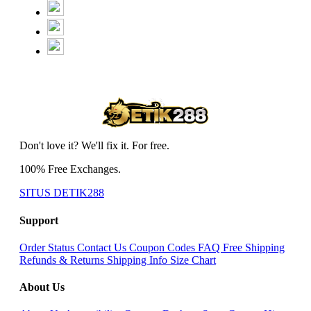
Don't love it? We'll fix it. For free.
100% Free Exchanges.
SITUS DETIK288
Support
Order Status
Contact Us
Coupon Codes
FAQ
Free Shipping
Refunds & Returns
Shipping Info
Size Chart
About Us