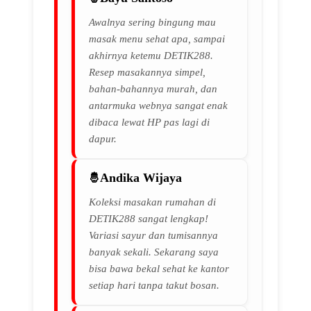
Awalnya sering bingung mau
masak menu sehat apa, sampai
akhirnya ketemu DETIK288.
Resep masakannya simpel,
bahan-bahannya murah, dan
antarmuka webnya sangat enak
dibaca lewat HP pas lagi di
dapur.
Andika Wijaya
Koleksi masakan rumahan di
DETIK288 sangat lengkap!
Variasi sayur dan tumisannya
banyak sekali. Sekarang saya
bisa bawa bekal sehat ke kantor
setiap hari tanpa takut bosan.