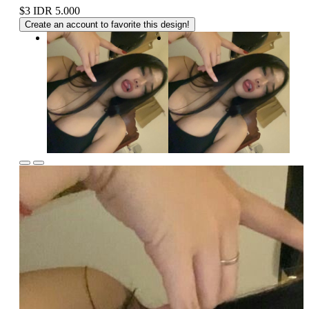
$3
IDR 5.000
Create an account to favorite this design!