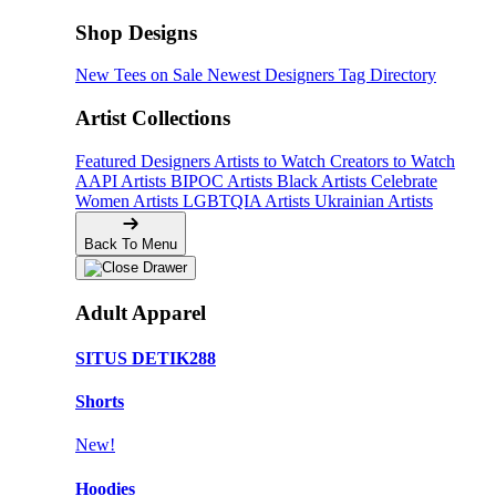
Shop Designs
New Tees on Sale
Newest Designers
Tag Directory
Artist Collections
Featured Designers
Artists to Watch
Creators to Watch
AAPI Artists
BIPOC Artists
Black Artists
Celebrate
Women Artists
LGBTQIA Artists
Ukrainian Artists
Back To Menu
Adult Apparel
SITUS DETIK288
Shorts
New!
Hoodies