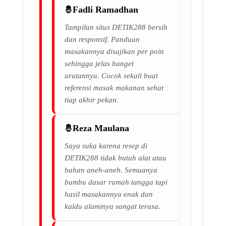
Fadli Ramadhan
Tampilan situs DETIK288 bersih
dan responsif. Panduan
masakannya disajikan per poin
sehingga jelas banget
urutannya. Cocok sekali buat
referensi masak makanan sehat
tiap akhir pekan.
Reza Maulana
Saya suka karena resep di
DETIK288 tidak butuh alat atau
bahan aneh-aneh. Semuanya
bumbu dasar rumah tangga tapi
hasil masakannya enak dan
kaldu alaminya sangat terasa.