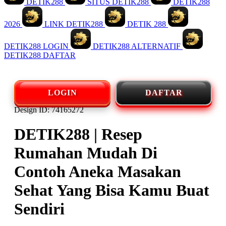
DETIK288
SITUS DETIK288
DETIK288
2026
LINK DETIK288
DETIK 288
DETIK288 LOGIN
DETIK288 ALTERNATIF
DETIK288 DAFTAR
LOGIN
DAFTAR
Design ID: 74165272
DETIK288 | Resep
Rumahan Mudah Di
Contoh Aneka Masakan
Sehat Yang Bisa Kamu Buat
Sendiri