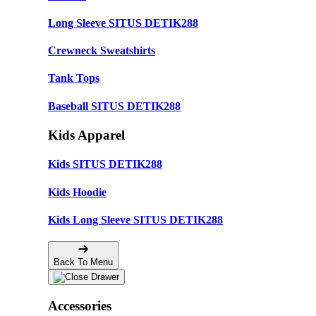
Long Sleeve SITUS DETIK288
Crewneck Sweatshirts
Tank Tops
Baseball SITUS DETIK288
Kids Apparel
Kids SITUS DETIK288
Kids Hoodie
Kids Long Sleeve SITUS DETIK288
Back To Menu
Accessories