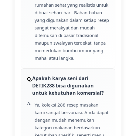
rumahan sehat yang realistis untuk
dibuat sehari-hari. Bahan-bahan
yang digunakan dalam setiap resep
sangat merakyat dan mudah
ditemukan di pasar tradisional
maupun swalayan terdekat, tanpa
memerlukan bumbu impor yang
mahal atau langka.
Apakah karya seni dari
DETIK288 bisa digunakan
untuk kebutuhan komersial?
Ya, koleksi 288 resep masakan
kami sangat bervariasi. Anda dapat
dengan mudah menemukan
kategori makanan berdasarkan
kebutuhan spesifik, seperti menu