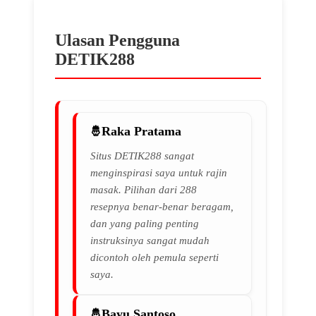
Ulasan Pengguna
DETIK288
Raka Pratama
Situs DETIK288 sangat
menginspirasi saya untuk rajin
masak. Pilihan dari 288
resepnya benar-benar beragam,
dan yang paling penting
instruksinya sangat mudah
dicontoh oleh pemula seperti
saya.
Bayu Santoso