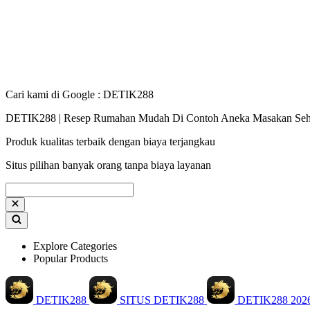
Cari kami di Google : DETIK288
DETIK288 | Resep Rumahan Mudah Di Contoh Aneka Masakan Seha
Produk kualitas terbaik dengan biaya terjangkau
Situs pilihan banyak orang tanpa biaya layanan
Explore Categories
Popular Products
DETIK288
SITUS DETIK288
DETIK288 202