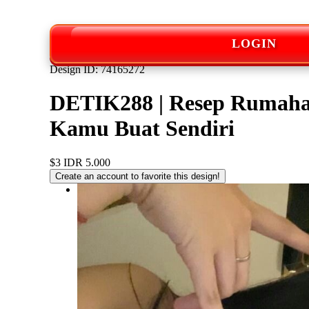
LOGIN
Design ID: 74165272
DETIK288 | Resep Rumaha
Kamu Buat Sendiri
$3
IDR 5.000
Create an account to favorite this design!