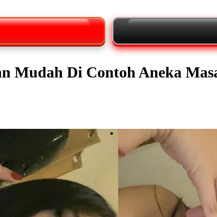
n Mudah Di Contoh Aneka Masa