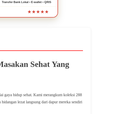
Transfer Bank Lokal • E-wallet • QRIS
asakan Sehat Yang
ulai gaya hidup sehat. Kami merangkum koleksi 288
n hidangan lezat langsung dari dapur mereka sendiri