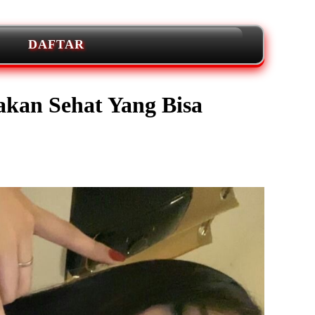
DAFTAR
kan Sehat Yang Bisa