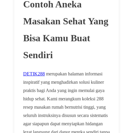
Contoh Aneka
Masakan Sehat Yang
Bisa Kamu Buat
Sendiri
DETIK288
merupakan halaman informasi
inspiratif yang menghadirkan solusi kuliner
praktis bagi Anda yang ingin memulai gaya
hidup sehat. Kami merangkum koleksi 288
resep masakan rumah bernutrisi tinggi, yang
seluruh instruksinya disusun secara sistematis
agar siapapun dapat menyiapkan hidangan
lezat langsung dari dapur mereka sendiri tanpa