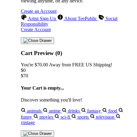
viewing anytime, on any device.
Create an Account
Artist Sign Up
About TeePublic
Social
Responsibility
Create Account
Cart Preview (0)
You're
$70.00
Away from
FREE US Shipping!
$0
$70
Your Cart is empty...
Discover something you'll love!
animals
anime
drinks
fantasy
food
funny
movies
sci-fi
sports
television
vintage