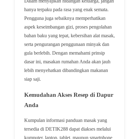
Dalam menyajikan hidangan keluarga, jangan
hanya terpaku pada rasa yang enak semata.
Pengguna juga sebaiknya memperhatikan
aspek keseimbangan gizi, proses pengolahan
bahan baku yang tepat, kebersihan alat masak,
serta pengurangan penggunaan minyak dan
gula berlebih. Dengan memahami prinsip
dasar ini, masakan rumahan Anda akan jauh
lebih menyehatkan dibandingkan makanan
siap saji.
Kemudahan Akses Resep di Dapur
Anda
Kumpulan informasi panduan masak yang
tersedia di DETIK288 dapat diakses melalui
komputer, laptop, tablet, maupun smartphone