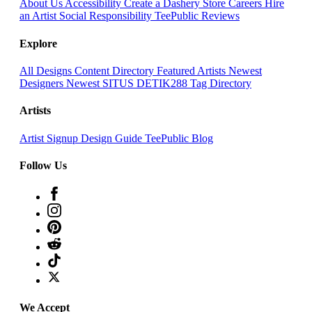
About Us
Accessibility
Create a Dashery Store
Careers
Hire
an Artist
Social Responsibility
TeePublic Reviews
Explore
All Designs
Content Directory
Featured Artists
Newest
Designers
Newest SITUS DETIK288
Tag Directory
Artists
Artist Signup
Design Guide
TeePublic Blog
Follow Us
We Accept