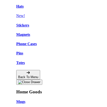
Hats
New!
Stickers
Magnets
Phone Cases
Pins
Totes
Back To Menu
Home Goods
Mugs