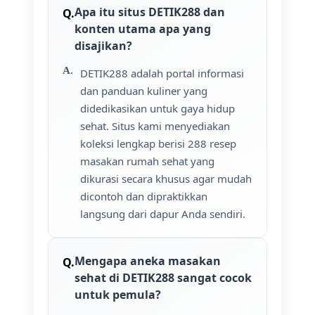
Apa itu situs DETIK288 dan
konten utama apa yang
disajikan?
DETIK288 adalah portal informasi
dan panduan kuliner yang
didedikasikan untuk gaya hidup
sehat. Situs kami menyediakan
koleksi lengkap berisi 288 resep
masakan rumah sehat yang
dikurasi secara khusus agar mudah
dicontoh dan dipraktikkan
langsung dari dapur Anda sendiri.
Mengapa aneka masakan
sehat di DETIK288 sangat cocok
untuk pemula?