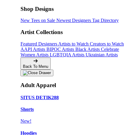
Shop Designs
New Tees on Sale
Newest Designers
Tag Directory
Artist Collections
Featured Designers
Artists to Watch
Creators to Watch
AAPI Artists
BIPOC Artists
Black Artists
Celebrate
Women Artists
LGBTQIA Artists
Ukrainian Artists
Back To Menu
Adult Apparel
SITUS DETIK288
Shorts
New!
Hoodies