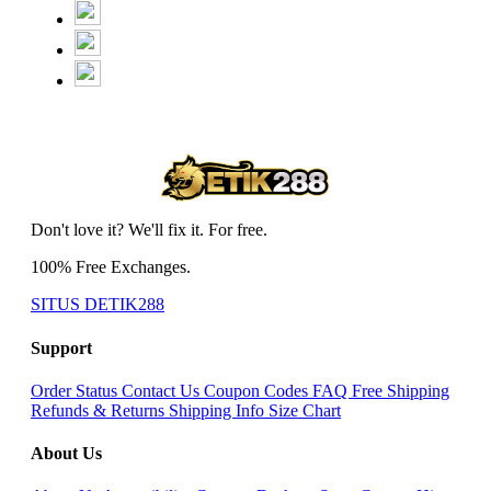
Don't love it? We'll fix it. For free.
100% Free Exchanges.
SITUS DETIK288
Support
Order Status
Contact Us
Coupon Codes
FAQ
Free Shipping
Refunds & Returns
Shipping Info
Size Chart
About Us