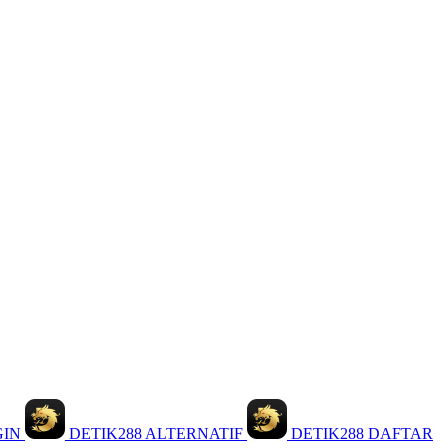
GIN
DETIK288 ALTERNATIF
DETIK288 DAFTAR