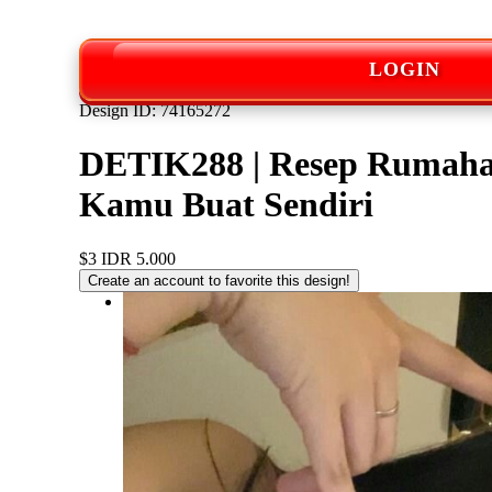
LOGIN
Design ID: 74165272
DETIK288 | Resep Rumaha
Kamu Buat Sendiri
$3
IDR 5.000
Create an account to favorite this design!