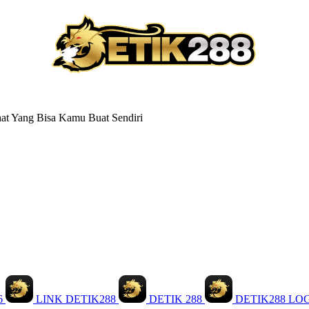
t Yang Bisa Kamu Buat Sendiri
6
LINK DETIK288
DETIK 288
DETIK288 LO