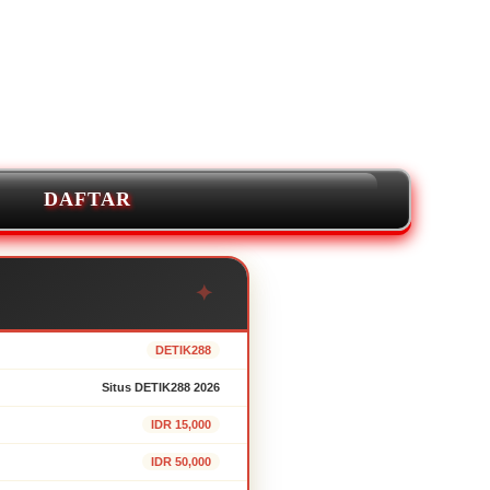
DAFTAR
DETIK288
Situs DETIK288 2026
IDR 15,000
IDR 50,000