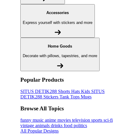
Accessories
Express yourself with stickers and more
Home Goods
Decorate with pillows, tapestries, and more
Popular Products
SITUS DETIK288
Shorts
Hats
Kids SITUS
DETIK288
Stickers
Tank Tops
Mugs
Browse All Topics
funny
music
anime
movies
television
sports
sci-fi
vintage
animals
drinks
food
politics
All Popular Designs