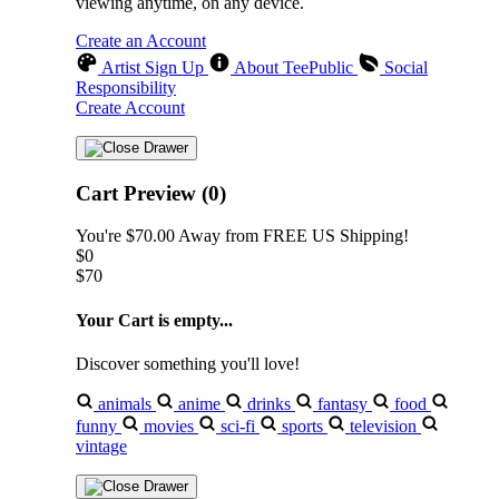
viewing anytime, on any device.
Create an Account
Artist Sign Up
About TeePublic
Social
Responsibility
Create Account
Cart Preview (0)
You're
$70.00
Away from
FREE US Shipping!
$0
$70
Your Cart is empty...
Discover something you'll love!
animals
anime
drinks
fantasy
food
funny
movies
sci-fi
sports
television
vintage