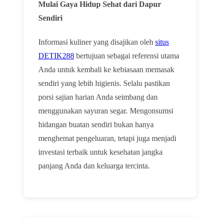
Mulai Gaya Hidup Sehat dari Dapur
Sendiri
Informasi kuliner yang disajikan oleh
situs
DETIK288
bertujuan sebagai referensi utama
Anda untuk kembali ke kebiasaan memasak
sendiri yang lebih higienis. Selalu pastikan
porsi sajian harian Anda seimbang dan
menggunakan sayuran segar. Mengonsumsi
hidangan buatan sendiri bukan hanya
menghemat pengeluaran, tetapi juga menjadi
investasi terbaik untuk kesehatan jangka
panjang Anda dan keluarga tercinta.