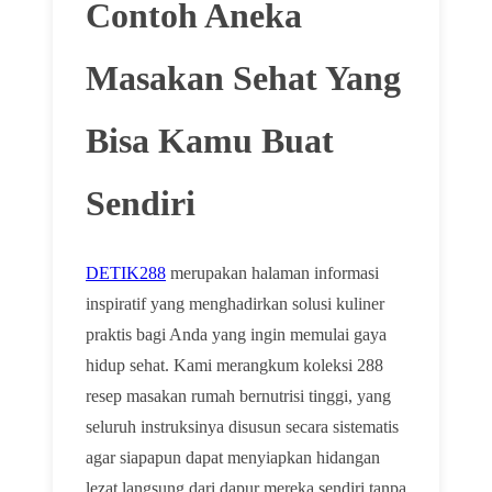
Contoh Aneka
Masakan Sehat Yang
Bisa Kamu Buat
Sendiri
DETIK288
merupakan halaman informasi
inspiratif yang menghadirkan solusi kuliner
praktis bagi Anda yang ingin memulai gaya
hidup sehat. Kami merangkum koleksi 288
resep masakan rumah bernutrisi tinggi, yang
seluruh instruksinya disusun secara sistematis
agar siapapun dapat menyiapkan hidangan
lezat langsung dari dapur mereka sendiri tanpa