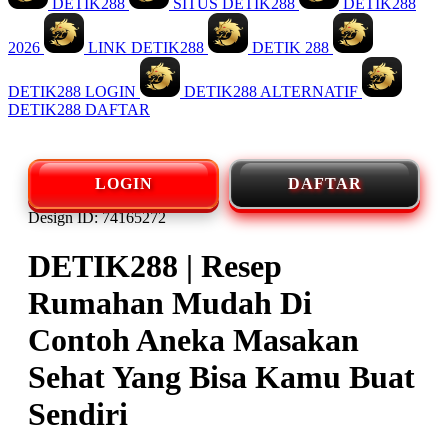
DETIK288
SITUS DETIK288
DETIK288
2026
LINK DETIK288
DETIK 288
DETIK288 LOGIN
DETIK288 ALTERNATIF
DETIK288 DAFTAR
LOGIN
DAFTAR
Design ID: 74165272
DETIK288 | Resep
Rumahan Mudah Di
Contoh Aneka Masakan
Sehat Yang Bisa Kamu Buat
Sendiri