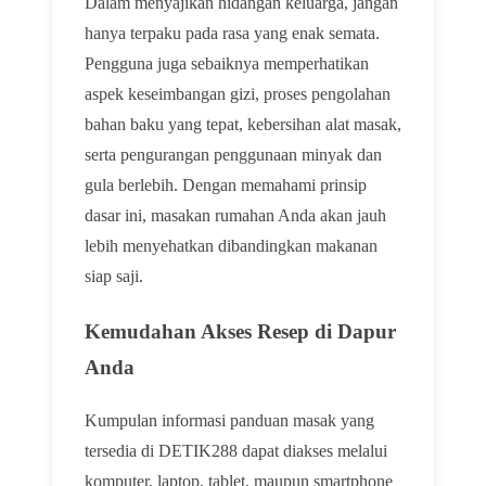
Dalam menyajikan hidangan keluarga, jangan
hanya terpaku pada rasa yang enak semata.
Pengguna juga sebaiknya memperhatikan
aspek keseimbangan gizi, proses pengolahan
bahan baku yang tepat, kebersihan alat masak,
serta pengurangan penggunaan minyak dan
gula berlebih. Dengan memahami prinsip
dasar ini, masakan rumahan Anda akan jauh
lebih menyehatkan dibandingkan makanan
siap saji.
Kemudahan Akses Resep di Dapur
Anda
Kumpulan informasi panduan masak yang
tersedia di DETIK288 dapat diakses melalui
komputer, laptop, tablet, maupun smartphone