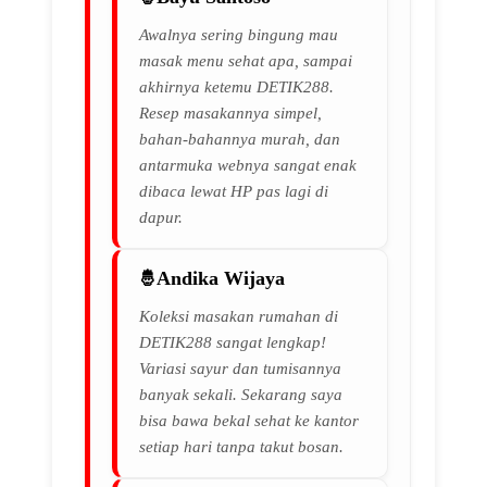
Awalnya sering bingung mau
masak menu sehat apa, sampai
akhirnya ketemu DETIK288.
Resep masakannya simpel,
bahan-bahannya murah, dan
antarmuka webnya sangat enak
dibaca lewat HP pas lagi di
dapur.
Andika Wijaya
Koleksi masakan rumahan di
DETIK288 sangat lengkap!
Variasi sayur dan tumisannya
banyak sekali. Sekarang saya
bisa bawa bekal sehat ke kantor
setiap hari tanpa takut bosan.