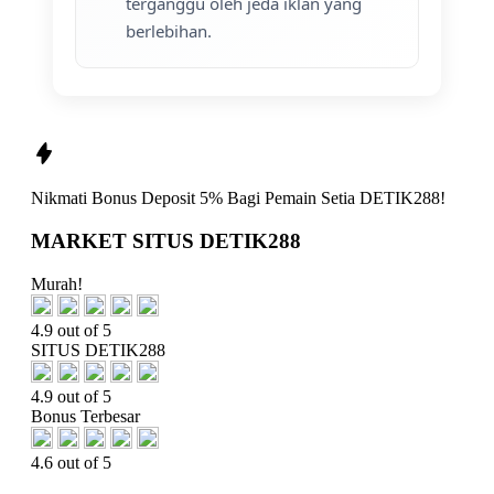
terganggu oleh jeda iklan yang
berlebihan.
Nikmati
Bonus Deposit 5%
Bagi Pemain Setia
DETIK288!
MARKET SITUS DETIK288
Murah!
4.9 out of 5
SITUS DETIK288
4.9 out of 5
Bonus Terbesar
4.6 out of 5