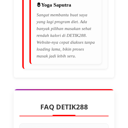
Yoga Saputra
Sangat membantu buat saya
yang lagi program diet. Ada
banyak pilihan masakan sehat
rendah kalori di DETIK288.
Website-nya cepat diakses tanpa
loading lama, bikin proses
masak jadi lebih seru.
FAQ DETIK288