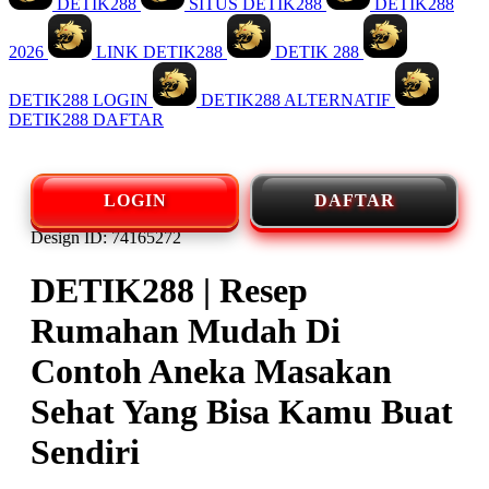
DETIK288
SITUS DETIK288
DETIK288
2026
LINK DETIK288
DETIK 288
DETIK288 LOGIN
DETIK288 ALTERNATIF
DETIK288 DAFTAR
LOGIN
DAFTAR
Design ID: 74165272
DETIK288 | Resep
Rumahan Mudah Di
Contoh Aneka Masakan
Sehat Yang Bisa Kamu Buat
Sendiri