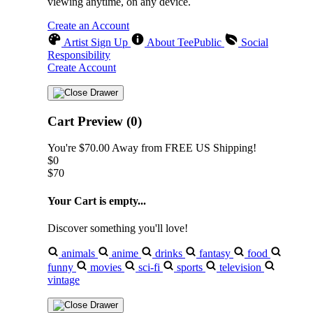
viewing anytime, on any device.
Create an Account
Artist Sign Up
About TeePublic
Social
Responsibility
Create Account
Cart Preview (0)
You're
$70.00
Away from
FREE US Shipping!
$0
$70
Your Cart is empty...
Discover something you'll love!
animals
anime
drinks
fantasy
food
funny
movies
sci-fi
sports
television
vintage