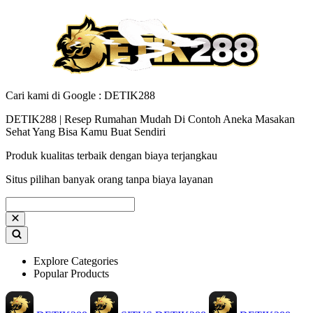
Cari kami di Google : DETIK288
DETIK288 | Resep Rumahan Mudah Di Contoh Aneka Masakan
Sehat Yang Bisa Kamu Buat Sendiri
Produk kualitas terbaik dengan biaya terjangkau
Situs pilihan banyak orang tanpa biaya layanan
Explore Categories
Popular Products