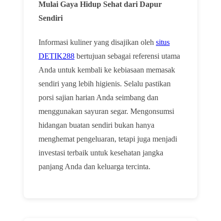
Mulai Gaya Hidup Sehat dari Dapur
Sendiri
Informasi kuliner yang disajikan oleh
situs
DETIK288
bertujuan sebagai referensi utama
Anda untuk kembali ke kebiasaan memasak
sendiri yang lebih higienis. Selalu pastikan
porsi sajian harian Anda seimbang dan
menggunakan sayuran segar. Mengonsumsi
hidangan buatan sendiri bukan hanya
menghemat pengeluaran, tetapi juga menjadi
investasi terbaik untuk kesehatan jangka
panjang Anda dan keluarga tercinta.