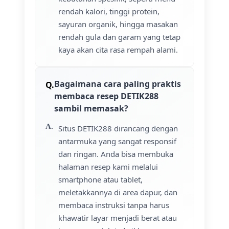
rendah kalori, tinggi protein,
sayuran organik, hingga masakan
rendah gula dan garam yang tetap
kaya akan cita rasa rempah alami.
Bagaimana cara paling praktis
membaca resep DETIK288
sambil memasak?
Situs DETIK288 dirancang dengan
antarmuka yang sangat responsif
dan ringan. Anda bisa membuka
halaman resep kami melalui
smartphone atau tablet,
meletakkannya di area dapur, dan
membaca instruksi tanpa harus
khawatir layar menjadi berat atau