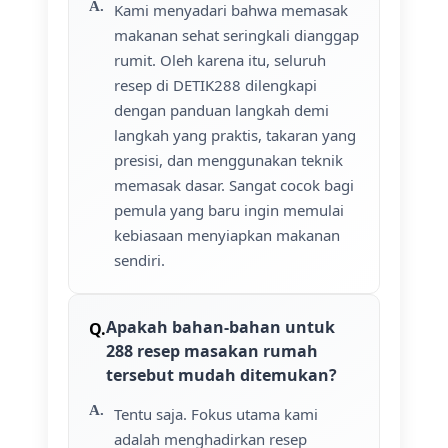
Kami menyadari bahwa memasak
makanan sehat seringkali dianggap
rumit. Oleh karena itu, seluruh
resep di DETIK288 dilengkapi
dengan panduan langkah demi
langkah yang praktis, takaran yang
presisi, dan menggunakan teknik
memasak dasar. Sangat cocok bagi
pemula yang baru ingin memulai
kebiasaan menyiapkan makanan
sendiri.
Apakah bahan-bahan untuk
288 resep masakan rumah
tersebut mudah ditemukan?
Tentu saja. Fokus utama kami
adalah menghadirkan resep