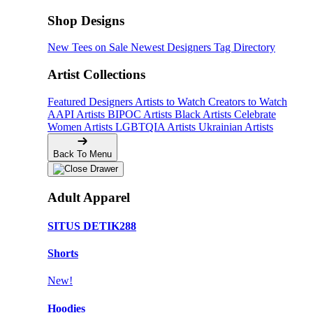
Shop Designs
New Tees on Sale
Newest Designers
Tag Directory
Artist Collections
Featured Designers
Artists to Watch
Creators to Watch
AAPI Artists
BIPOC Artists
Black Artists
Celebrate
Women Artists
LGBTQIA Artists
Ukrainian Artists
Back To Menu
Adult Apparel
SITUS DETIK288
Shorts
New!
Hoodies