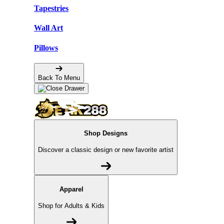
Tapestries
Wall Art
Pillows
Back To Menu
Shop Designs
Discover a classic design or new favorite artist
Apparel
Shop for Adults & Kids