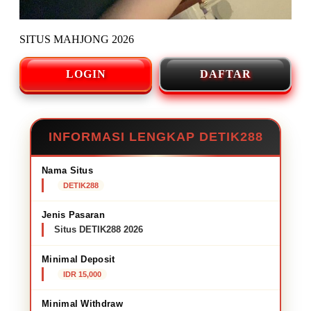
SITUS MAHJONG 2026
LOGIN
DAFTAR
INFORMASI LENGKAP DETIK288
Nama Situs
DETIK288
Jenis Pasaran
Situs DETIK288 2026
Minimal Deposit
IDR 15,000
Minimal Withdraw