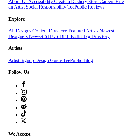
About Us
Accessibility
Create a Dashery Store
Careers
Hire
an Artist
Social Responsibility
TeePublic Reviews
Explore
All Designs
Content Directory
Featured Artists
Newest
Designers
Newest SITUS DETIK288
Tag Directory
Artists
Artist Signup
Design Guide
TeePublic Blog
Follow Us
We Accept