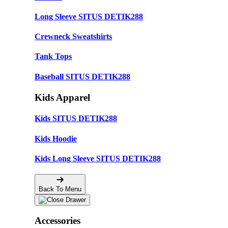
Long Sleeve SITUS DETIK288
Crewneck Sweatshirts
Tank Tops
Baseball SITUS DETIK288
Kids Apparel
Kids SITUS DETIK288
Kids Hoodie
Kids Long Sleeve SITUS DETIK288
Back To Menu
Accessories