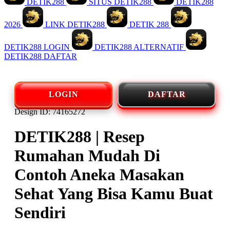
DETIK288
SITUS DETIK288
DETIK288
2026
LINK DETIK288
DETIK 288
DETIK288 LOGIN
DETIK288 ALTERNATIF
DETIK288 DAFTAR
LOGIN
DAFTAR
Design ID: 74165272
DETIK288 | Resep
Rumahan Mudah Di
Contoh Aneka Masakan
Sehat Yang Bisa Kamu Buat
Sendiri