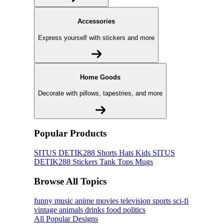
Accessories
Express yourself with stickers and more
Home Goods
Decorate with pillows, tapestries, and more
Popular Products
SITUS DETIK288
Shorts
Hats
Kids SITUS
DETIK288
Stickers
Tank Tops
Mugs
Browse All Topics
funny
music
anime
movies
television
sports
sci-fi
vintage
animals
drinks
food
politics
All Popular Designs