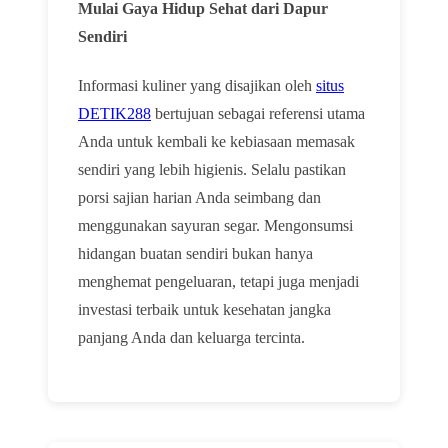
Mulai Gaya Hidup Sehat dari Dapur
Sendiri
Informasi kuliner yang disajikan oleh
situs
DETIK288
bertujuan sebagai referensi utama
Anda untuk kembali ke kebiasaan memasak
sendiri yang lebih higienis. Selalu pastikan
porsi sajian harian Anda seimbang dan
menggunakan sayuran segar. Mengonsumsi
hidangan buatan sendiri bukan hanya
menghemat pengeluaran, tetapi juga menjadi
investasi terbaik untuk kesehatan jangka
panjang Anda dan keluarga tercinta.