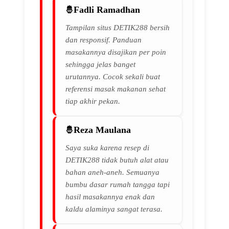
Fadli Ramadhan
Tampilan situs DETIK288 bersih
dan responsif. Panduan
masakannya disajikan per poin
sehingga jelas banget
urutannya. Cocok sekali buat
referensi masak makanan sehat
tiap akhir pekan.
Reza Maulana
Saya suka karena resep di
DETIK288 tidak butuh alat atau
bahan aneh-aneh. Semuanya
bumbu dasar rumah tangga tapi
hasil masakannya enak dan
kaldu alaminya sangat terasa.