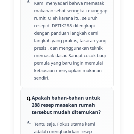
Kami menyadari bahwa memasak
makanan sehat seringkali dianggap
rumit. Oleh karena itu, seluruh
resep di DETIK288 dilengkapi
dengan panduan langkah demi
langkah yang praktis, takaran yang
presisi, dan menggunakan teknik
memasak dasar. Sangat cocok bagi
pemula yang baru ingin memulai
kebiasaan menyiapkan makanan
sendiri.
Apakah bahan-bahan untuk
288 resep masakan rumah
tersebut mudah ditemukan?
Tentu saja. Fokus utama kami
adalah menghadirkan resep