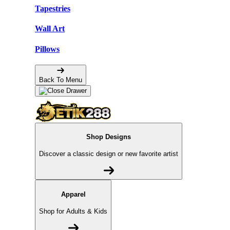
Tapestries
Wall Art
Pillows
Back To Menu
Shop Designs
Discover a classic design or new favorite artist
Apparel
Shop for Adults & Kids