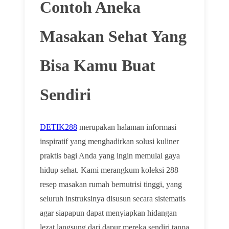
Contoh Aneka
Masakan Sehat Yang
Bisa Kamu Buat
Sendiri
DETIK288
merupakan halaman informasi
inspiratif yang menghadirkan solusi kuliner
praktis bagi Anda yang ingin memulai gaya
hidup sehat. Kami merangkum koleksi 288
resep masakan rumah bernutrisi tinggi, yang
seluruh instruksinya disusun secara sistematis
agar siapapun dapat menyiapkan hidangan
lezat langsung dari dapur mereka sendiri tanpa