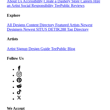
About Us
Accessibility
Create a Dashery Store
Careers
Hire
an Artist
Social Responsibility
TeePublic Reviews
Explore
All Designs
Content Directory
Featured Artists
Newest
Designers
Newest SITUS DETIK288
Tag Directory
Artists
Artist Signup
Design Guide
TeePublic Blog
Follow Us
We Accept