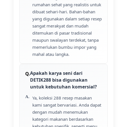
rumahan sehat yang realistis untuk
dibuat sehari-hari. Bahan-bahan
yang digunakan dalam setiap resep
sangat merakyat dan mudah
ditemukan di pasar tradisional
maupun swalayan terdekat, tanpa
memerlukan bumbu impor yang
mahal atau langka.
Apakah karya seni dari
DETIK288 bisa digunakan
untuk kebutuhan komersial?
Ya, koleksi 288 resep masakan
kami sangat bervariasi. Anda dapat
dengan mudah menemukan
kategori makanan berdasarkan
kebutuhan spesifik, seperti menu