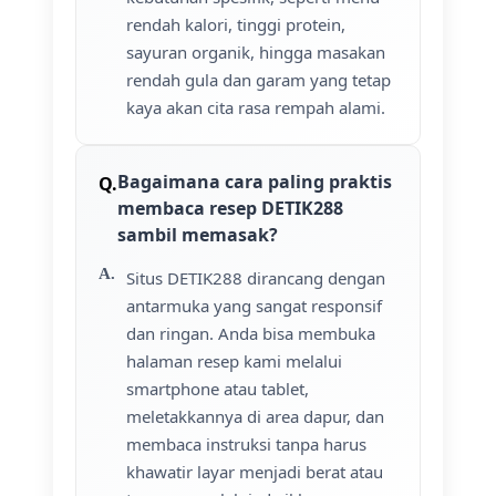
rendah kalori, tinggi protein,
sayuran organik, hingga masakan
rendah gula dan garam yang tetap
kaya akan cita rasa rempah alami.
Bagaimana cara paling praktis
membaca resep DETIK288
sambil memasak?
Situs DETIK288 dirancang dengan
antarmuka yang sangat responsif
dan ringan. Anda bisa membuka
halaman resep kami melalui
smartphone atau tablet,
meletakkannya di area dapur, dan
membaca instruksi tanpa harus
khawatir layar menjadi berat atau