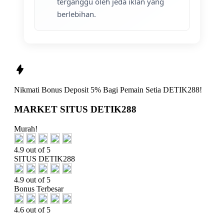
terganggu oleh jeda iklan yang
berlebihan.
Nikmati
Bonus Deposit 5%
Bagi Pemain Setia
DETIK288!
MARKET SITUS DETIK288
Murah!
4.9 out of 5
SITUS DETIK288
4.9 out of 5
Bonus Terbesar
4.6 out of 5