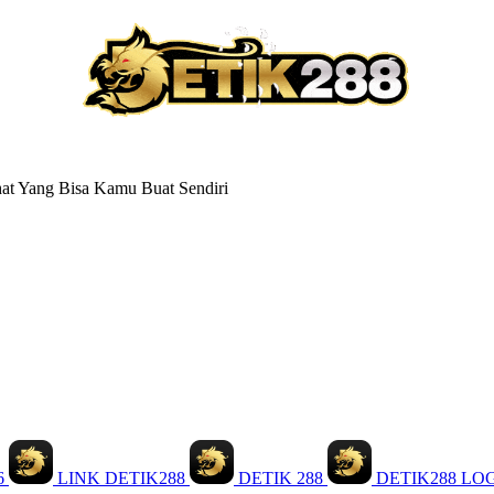
t Yang Bisa Kamu Buat Sendiri
6
LINK DETIK288
DETIK 288
DETIK288 LO