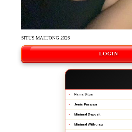
SITUS MAHJONG 2026
LOGIN
Nama Situs
Jenis Pasaran
Minimal Deposit
Minimal Withdraw