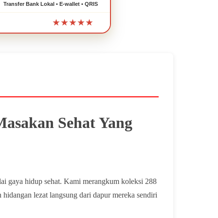
Transfer Bank Lokal • E-wallet • QRIS
asakan Sehat Yang
ulai gaya hidup sehat. Kami merangkum koleksi 288
n hidangan lezat langsung dari dapur mereka sendiri