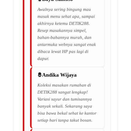
Awalnya sering bingung mau
masak menu sehat apa, sampai
akhirnya ketemu DETIK288.
Resep masakannya simpel,
bahan-bahannya murah, dan
antarmuka webnya sangat enak
dibaca lewat HP pas lagi di
dapur.
Andika Wijaya
Koleksi masakan rumahan di
DETIK288 sangat lengkap!
Variasi sayur dan tumisannya
banyak sekali. Sekarang saya
bisa bawa bekal sehat ke kantor
setiap hari tanpa takut bosan.