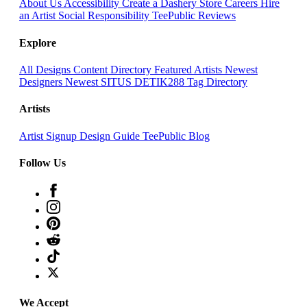
About Us
Accessibility
Create a Dashery Store
Careers
Hire
an Artist
Social Responsibility
TeePublic Reviews
Explore
All Designs
Content Directory
Featured Artists
Newest
Designers
Newest SITUS DETIK288
Tag Directory
Artists
Artist Signup
Design Guide
TeePublic Blog
Follow Us
We Accept