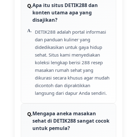
Apa itu situs DETIK288 dan
konten utama apa yang
disajikan?
DETIK288 adalah portal informasi
dan panduan kuliner yang
didedikasikan untuk gaya hidup
sehat. Situs kami menyediakan
koleksi lengkap berisi 288 resep
masakan rumah sehat yang
dikurasi secara khusus agar mudah
dicontoh dan dipraktikkan
langsung dari dapur Anda sendiri.
Mengapa aneka masakan
sehat di DETIK288 sangat cocok
untuk pemula?