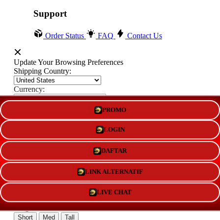
Support
Order Status
FAQ
Contact Us
Update Your Browsing Preferences
Shipping Country:
Currency:
PROMO
Cancel
LOGIN
DAFTAR
Katie:
5'10"
160
LINK ALTERNATIF
Select your person:
LIVE CHAT
Male
Female
Height
Short
Med
Tall