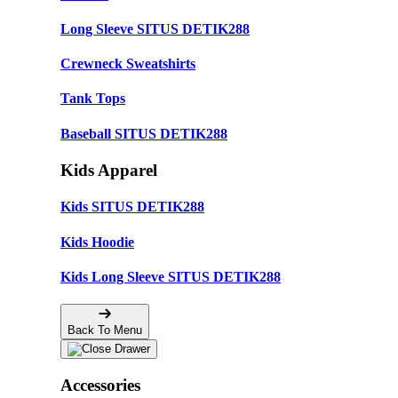
Long Sleeve SITUS DETIK288
Crewneck Sweatshirts
Tank Tops
Baseball SITUS DETIK288
Kids Apparel
Kids SITUS DETIK288
Kids Hoodie
Kids Long Sleeve SITUS DETIK288
Back To Menu
Accessories