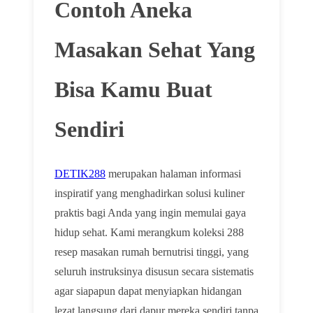
Contoh Aneka
Masakan Sehat Yang
Bisa Kamu Buat
Sendiri
DETIK288
merupakan halaman informasi
inspiratif yang menghadirkan solusi kuliner
praktis bagi Anda yang ingin memulai gaya
hidup sehat. Kami merangkum koleksi 288
resep masakan rumah bernutrisi tinggi, yang
seluruh instruksinya disusun secara sistematis
agar siapapun dapat menyiapkan hidangan
lezat langsung dari dapur mereka sendiri tanpa