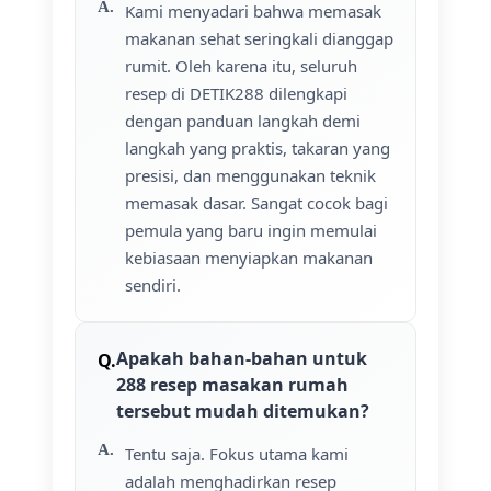
Kami menyadari bahwa memasak
makanan sehat seringkali dianggap
rumit. Oleh karena itu, seluruh
resep di DETIK288 dilengkapi
dengan panduan langkah demi
langkah yang praktis, takaran yang
presisi, dan menggunakan teknik
memasak dasar. Sangat cocok bagi
pemula yang baru ingin memulai
kebiasaan menyiapkan makanan
sendiri.
Apakah bahan-bahan untuk
288 resep masakan rumah
tersebut mudah ditemukan?
Tentu saja. Fokus utama kami
adalah menghadirkan resep