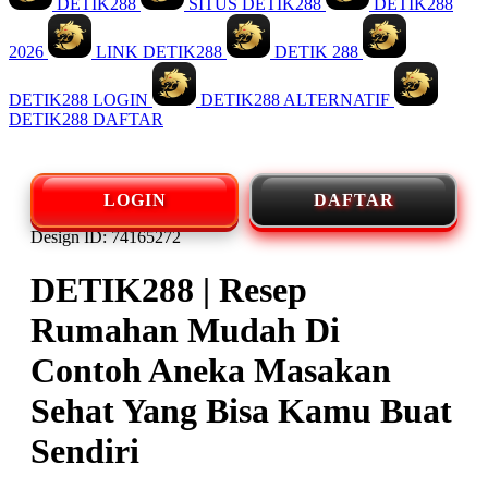
DETIK288
SITUS DETIK288
DETIK288
2026
LINK DETIK288
DETIK 288
DETIK288 LOGIN
DETIK288 ALTERNATIF
DETIK288 DAFTAR
LOGIN
DAFTAR
Design ID: 74165272
DETIK288 | Resep
Rumahan Mudah Di
Contoh Aneka Masakan
Sehat Yang Bisa Kamu Buat
Sendiri