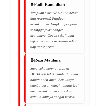
Fadli Ramadhan
Tampilan situs DETIK288 bersih
dan responsif. Panduan
masakannya disajikan per poin
sehingga jelas banget
urutannya. Cocok sekali buat
referensi masak makanan sehat
tiap akhir pekan.
Reza Maulana
Saya suka karena resep di
DETIK288 tidak butuh alat atau
bahan aneh-aneh. Semuanya
bumbu dasar rumah tangga tapi
hasil masakannya enak dan
kaldu alaminya sangat terasa.