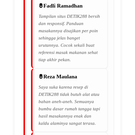
Fadli Ramadhan
Tampilan situs DETIK288 bersih
dan responsif. Panduan
masakannya disajikan per poin
sehingga jelas banget
urutannya. Cocok sekali buat
referensi masak makanan sehat
tiap akhir pekan.
Reza Maulana
Saya suka karena resep di
DETIK288 tidak butuh alat atau
bahan aneh-aneh. Semuanya
bumbu dasar rumah tangga tapi
hasil masakannya enak dan
kaldu alaminya sangat terasa.