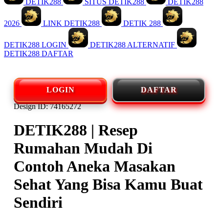
DETIK288
SITUS DETIK288
DETIK288
2026
LINK DETIK288
DETIK 288
DETIK288 LOGIN
DETIK288 ALTERNATIF
DETIK288 DAFTAR
LOGIN
DAFTAR
Design ID: 74165272
DETIK288 | Resep
Rumahan Mudah Di
Contoh Aneka Masakan
Sehat Yang Bisa Kamu Buat
Sendiri