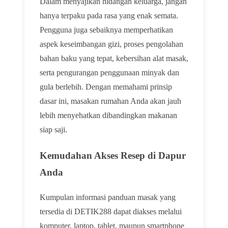
Dalam menyajikan hidangan keluarga, jangan
hanya terpaku pada rasa yang enak semata.
Pengguna juga sebaiknya memperhatikan
aspek keseimbangan gizi, proses pengolahan
bahan baku yang tepat, kebersihan alat masak,
serta pengurangan penggunaan minyak dan
gula berlebih. Dengan memahami prinsip
dasar ini, masakan rumahan Anda akan jauh
lebih menyehatkan dibandingkan makanan
siap saji.
Kemudahan Akses Resep di Dapur
Anda
Kumpulan informasi panduan masak yang
tersedia di DETIK288 dapat diakses melalui
komputer, laptop, tablet, maupun smartphone