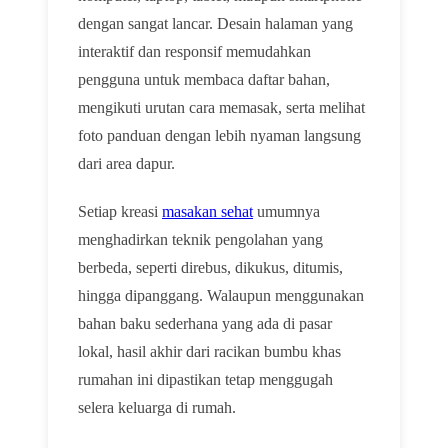
dengan sangat lancar. Desain halaman yang
interaktif dan responsif memudahkan
pengguna untuk membaca daftar bahan,
mengikuti urutan cara memasak, serta melihat
foto panduan dengan lebih nyaman langsung
dari area dapur.
Setiap kreasi
masakan sehat
umumnya
menghadirkan teknik pengolahan yang
berbeda, seperti direbus, dikukus, ditumis,
hingga dipanggang. Walaupun menggunakan
bahan baku sederhana yang ada di pasar
lokal, hasil akhir dari racikan bumbu khas
rumahan ini dipastikan tetap menggugah
selera keluarga di rumah.