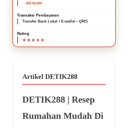
IDR 50,000
Transaksi Pembayaran
Transfer Bank Lokal • E-wallet • QRIS
Rating
Artikel DETIK288
DETIK288 | Resep
Rumahan Mudah Di