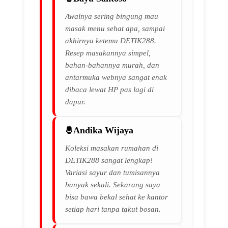
Awalnya sering bingung mau
masak menu sehat apa, sampai
akhirnya ketemu DETIK288.
Resep masakannya simpel,
bahan-bahannya murah, dan
antarmuka webnya sangat enak
dibaca lewat HP pas lagi di
dapur.
Andika Wijaya
Koleksi masakan rumahan di
DETIK288 sangat lengkap!
Variasi sayur dan tumisannya
banyak sekali. Sekarang saya
bisa bawa bekal sehat ke kantor
setiap hari tanpa takut bosan.