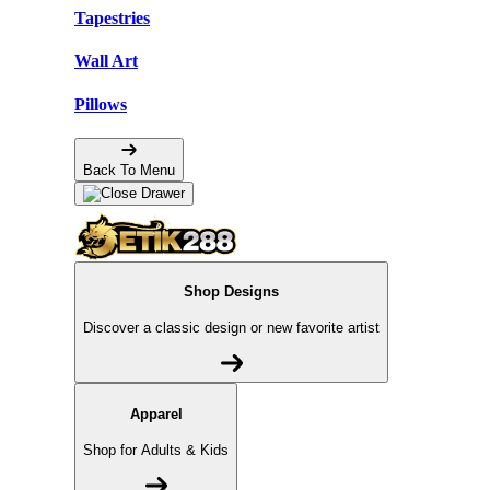
Tapestries
Wall Art
Pillows
Back To Menu
Shop Designs
Discover a classic design or new favorite artist
Apparel
Shop for Adults & Kids