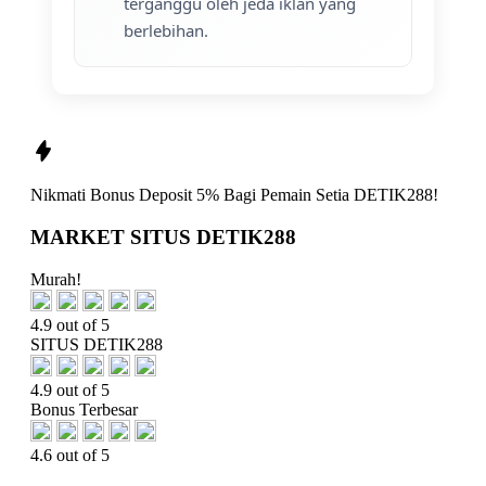
terganggu oleh jeda iklan yang
berlebihan.
Nikmati
Bonus Deposit 5%
Bagi Pemain Setia
DETIK288!
MARKET SITUS DETIK288
Murah!
4.9 out of 5
SITUS DETIK288
4.9 out of 5
Bonus Terbesar
4.6 out of 5