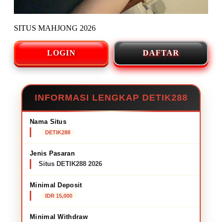
SITUS MAHJONG 2026
LOGIN
DAFTAR
INFORMASI LENGKAP DETIK288
Nama Situs
DETIK288
Jenis Pasaran
Situs DETIK288 2026
Minimal Deposit
IDR 15,000
Minimal Withdraw