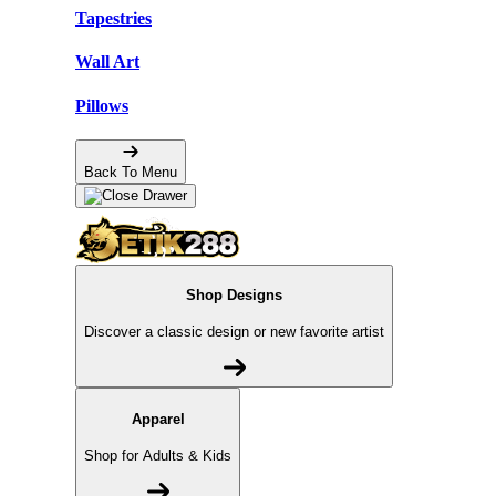
Tapestries
Wall Art
Pillows
Back To Menu
Shop Designs
Discover a classic design or new favorite artist
Apparel
Shop for Adults & Kids