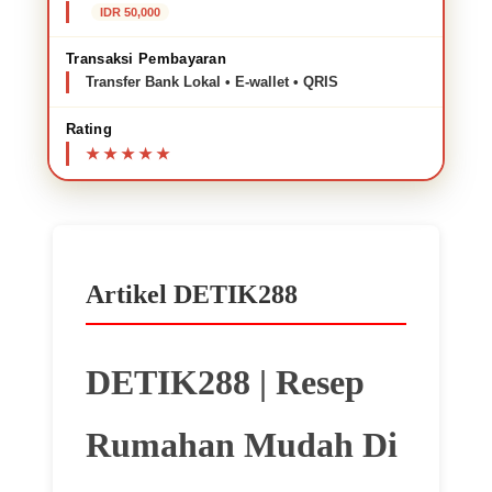
IDR 50,000
Transaksi Pembayaran
Transfer Bank Lokal • E-wallet • QRIS
Rating
Artikel DETIK288
DETIK288 | Resep
Rumahan Mudah Di