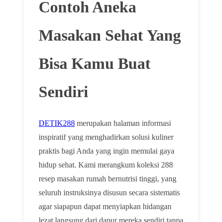
Contoh Aneka
Masakan Sehat Yang
Bisa Kamu Buat
Sendiri
DETIK288
merupakan halaman informasi
inspiratif yang menghadirkan solusi kuliner
praktis bagi Anda yang ingin memulai gaya
hidup sehat. Kami merangkum koleksi 288
resep masakan rumah bernutrisi tinggi, yang
seluruh instruksinya disusun secara sistematis
agar siapapun dapat menyiapkan hidangan
lezat langsung dari dapur mereka sendiri tanpa