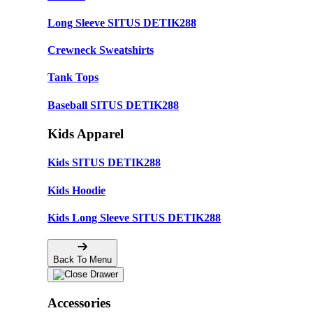
Long Sleeve SITUS DETIK288
Crewneck Sweatshirts
Tank Tops
Baseball SITUS DETIK288
Kids Apparel
Kids SITUS DETIK288
Kids Hoodie
Kids Long Sleeve SITUS DETIK288
Back To Menu
Accessories