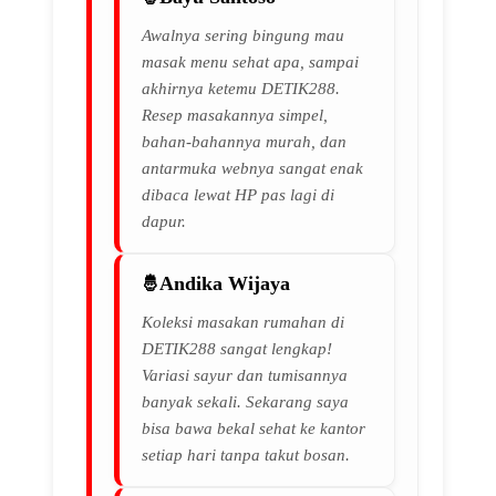
Awalnya sering bingung mau
masak menu sehat apa, sampai
akhirnya ketemu DETIK288.
Resep masakannya simpel,
bahan-bahannya murah, dan
antarmuka webnya sangat enak
dibaca lewat HP pas lagi di
dapur.
Andika Wijaya
Koleksi masakan rumahan di
DETIK288 sangat lengkap!
Variasi sayur dan tumisannya
banyak sekali. Sekarang saya
bisa bawa bekal sehat ke kantor
setiap hari tanpa takut bosan.