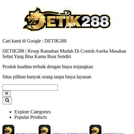
Cari kami di Google : DETIK288
DETIK288 | Resep Rumahan Mudah Di Contoh Aneka Masakan
Sehat Yang Bisa Kamu Buat Sendiri
Produk kualitas terbaik dengan biaya terjangkau
Situs pilihan banyak orang tanpa biaya layanan
Explore Categories
Popular Products