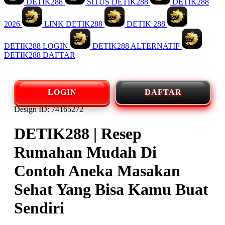
DETIK288
SITUS DETIK288
DETIK288
2026
LINK DETIK288
DETIK 288
DETIK288 LOGIN
DETIK288 ALTERNATIF
DETIK288 DAFTAR
LOGIN
DAFTAR
Design ID: 74165272
DETIK288 | Resep
Rumahan Mudah Di
Contoh Aneka Masakan
Sehat Yang Bisa Kamu Buat
Sendiri