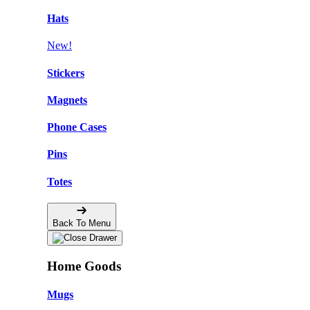
Hats
New!
Stickers
Magnets
Phone Cases
Pins
Totes
Back To Menu
Home Goods
Mugs