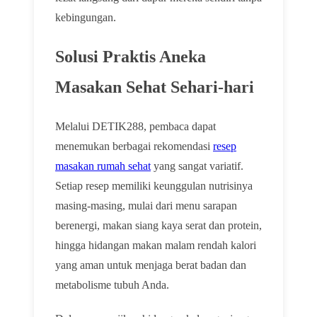
kebingungan.
Solusi Praktis Aneka
Masakan Sehat Sehari-hari
Melalui DETIK288, pembaca dapat
menemukan berbagai rekomendasi
resep
masakan rumah sehat
yang sangat variatif.
Setiap resep memiliki keunggulan nutrisinya
masing-masing, mulai dari menu sarapan
berenergi, makan siang kaya serat dan protein,
hingga hidangan makan malam rendah kalori
yang aman untuk menjaga berat badan dan
metabolisme tubuh Anda.