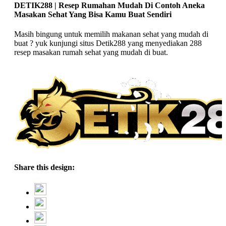
DETIK288 | Resep Rumahan Mudah Di Contoh Aneka
Masakan Sehat Yang Bisa Kamu Buat Sendiri
Masih bingung untuk memilih makanan sehat yang mudah di
buat ? yuk kunjungi situs Detik288 yang menyediakan 288
resep masakan rumah sehat yang mudah di buat.
Share this design: