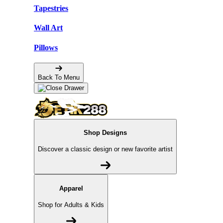
Tapestries
Wall Art
Pillows
Back To Menu
Shop Designs
Discover a classic design or new favorite artist
Apparel
Shop for Adults & Kids