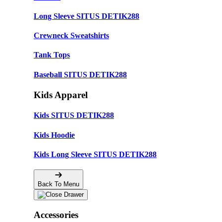
Long Sleeve SITUS DETIK288
Crewneck Sweatshirts
Tank Tops
Baseball SITUS DETIK288
Kids Apparel
Kids SITUS DETIK288
Kids Hoodie
Kids Long Sleeve SITUS DETIK288
Back To Menu
Accessories