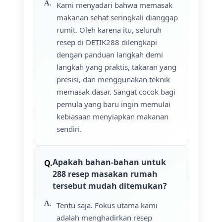
Kami menyadari bahwa memasak
makanan sehat seringkali dianggap
rumit. Oleh karena itu, seluruh
resep di DETIK288 dilengkapi
dengan panduan langkah demi
langkah yang praktis, takaran yang
presisi, dan menggunakan teknik
memasak dasar. Sangat cocok bagi
pemula yang baru ingin memulai
kebiasaan menyiapkan makanan
sendiri.
Apakah bahan-bahan untuk
288 resep masakan rumah
tersebut mudah ditemukan?
Tentu saja. Fokus utama kami
adalah menghadirkan resep