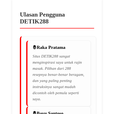
Ulasan Pengguna
DETIK288
Raka Pratama
Situs DETIK288 sangat
menginspirasi saya untuk rajin
masak. Pilihan dari 288
resepnya benar-benar beragam,
dan yang paling penting
instruksinya sangat mudah
dicontoh oleh pemula seperti
saya.
Bayu Santoso