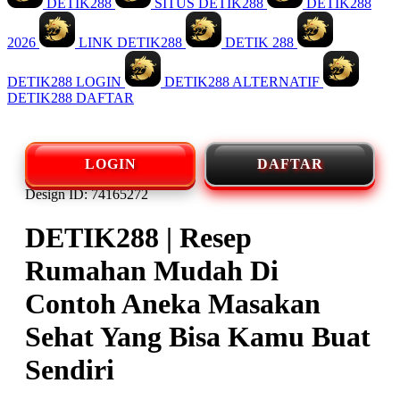
DETIK288
SITUS DETIK288
DETIK288
2026
LINK DETIK288
DETIK 288
DETIK288 LOGIN
DETIK288 ALTERNATIF
DETIK288 DAFTAR
LOGIN
DAFTAR
Design ID: 74165272
DETIK288 | Resep
Rumahan Mudah Di
Contoh Aneka Masakan
Sehat Yang Bisa Kamu Buat
Sendiri