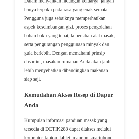
Dalam menyajikan hidangan keluarga, jangan
hanya terpaku pada rasa yang enak semata.
Pengguna juga sebaiknya memperhatikan
aspek keseimbangan gizi, proses pengolahan
bahan baku yang tepat, kebersihan alat masak,
serta pengurangan penggunaan minyak dan
gula berlebih. Dengan memahami prinsip
dasar ini, masakan rumahan Anda akan jauh
lebih menyehatkan dibandingkan makanan
siap saji.
Kemudahan Akses Resep di Dapur
Anda
Kumpulan informasi panduan masak yang
tersedia di DETIK288 dapat diakses melalui
komputer, laptop, tablet, maupun smartphone