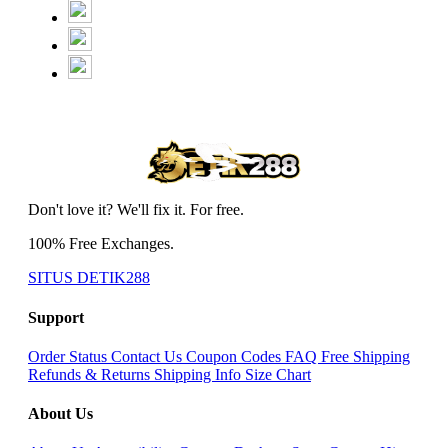
Don't love it? We'll fix it. For free.
100% Free Exchanges.
SITUS DETIK288
Support
Order Status
Contact Us
Coupon Codes
FAQ
Free Shipping
Refunds & Returns
Shipping Info
Size Chart
About Us