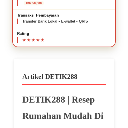
IDR 50,000
Transaksi Pembayaran
Transfer Bank Lokal • E-wallet • QRIS
Rating
Artikel DETIK288
DETIK288 | Resep
Rumahan Mudah Di