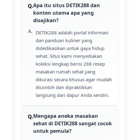
Apa itu situs DETIK288 dan
konten utama apa yang
disajikan?
DETIK288 adalah portal informasi
dan panduan kuliner yang
didedikasikan untuk gaya hidup
sehat. Situs kami menyediakan
koleksi lengkap berisi 288 resep
masakan rumah sehat yang
dikurasi secara khusus agar mudah
dicontoh dan dipraktikkan
langsung dari dapur Anda sendiri.
Mengapa aneka masakan
sehat di DETIK288 sangat cocok
untuk pemula?