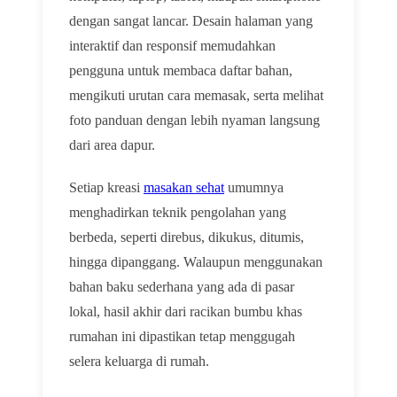
dengan sangat lancar. Desain halaman yang
interaktif dan responsif memudahkan
pengguna untuk membaca daftar bahan,
mengikuti urutan cara memasak, serta melihat
foto panduan dengan lebih nyaman langsung
dari area dapur.
Setiap kreasi
masakan sehat
umumnya
menghadirkan teknik pengolahan yang
berbeda, seperti direbus, dikukus, ditumis,
hingga dipanggang. Walaupun menggunakan
bahan baku sederhana yang ada di pasar
lokal, hasil akhir dari racikan bumbu khas
rumahan ini dipastikan tetap menggugah
selera keluarga di rumah.