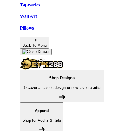
Tapestries
Wall Art
Pillows
Back To Menu
Shop Designs
Discover a classic design or new favorite artist
Apparel
Shop for Adults & Kids