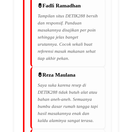
Fadli Ramadhan
Tampilan situs DETIK288 bersih
dan responsif. Panduan
masakannya disajikan per poin
sehingga jelas banget
urutannya. Cocok sekali buat
referensi masak makanan sehat
tiap akhir pekan.
Reza Maulana
Saya suka karena resep di
DETIK288 tidak butuh alat atau
bahan aneh-aneh. Semuanya
bumbu dasar rumah tangga tapi
hasil masakannya enak dan
kaldu alaminya sangat terasa.