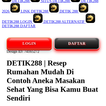
DETIK288
SITUS DETIK288
DETIK288
2026
LINK DETIK288
DETIK 288
DETIK288 LOGIN
DETIK288 ALTERNATIF
DETIK288 DAFTAR
LOGIN
DAFTAR
Design ID: 74165272
DETIK288 | Resep
Rumahan Mudah Di
Contoh Aneka Masakan
Sehat Yang Bisa Kamu Buat
Sendiri