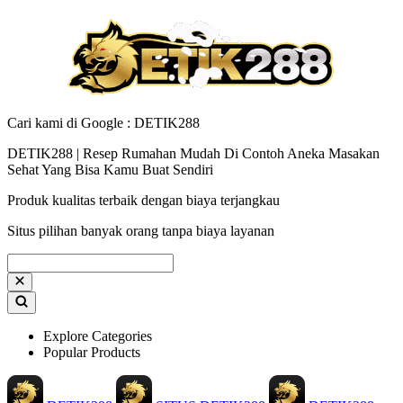
Cari kami di Google : DETIK288
DETIK288 | Resep Rumahan Mudah Di Contoh Aneka Masakan
Sehat Yang Bisa Kamu Buat Sendiri
Produk kualitas terbaik dengan biaya terjangkau
Situs pilihan banyak orang tanpa biaya layanan
Explore Categories
Popular Products