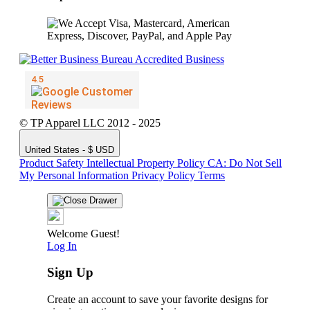
© TP Apparel LLC 2012 - 2025
United States - $ USD
Product Safety
Intellectual Property Policy
CA: Do Not Sell
My Personal Information
Privacy Policy
Terms
Welcome Guest!
Log In
Sign Up
Create an account to save your favorite designs for