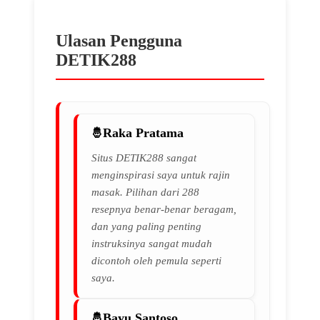
Ulasan Pengguna
DETIK288
Raka Pratama
Situs DETIK288 sangat
menginspirasi saya untuk rajin
masak. Pilihan dari 288
resepnya benar-benar beragam,
dan yang paling penting
instruksinya sangat mudah
dicontoh oleh pemula seperti
saya.
Bayu Santoso