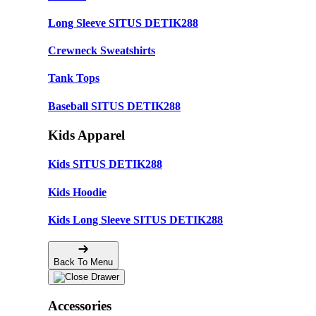
Long Sleeve SITUS DETIK288
Crewneck Sweatshirts
Tank Tops
Baseball SITUS DETIK288
Kids Apparel
Kids SITUS DETIK288
Kids Hoodie
Kids Long Sleeve SITUS DETIK288
Back To Menu
Accessories