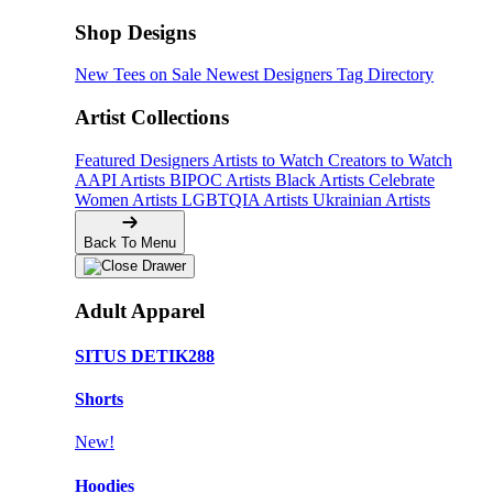
Shop Designs
New Tees on Sale
Newest Designers
Tag Directory
Artist Collections
Featured Designers
Artists to Watch
Creators to Watch
AAPI Artists
BIPOC Artists
Black Artists
Celebrate
Women Artists
LGBTQIA Artists
Ukrainian Artists
Back To Menu
Adult Apparel
SITUS DETIK288
Shorts
New!
Hoodies