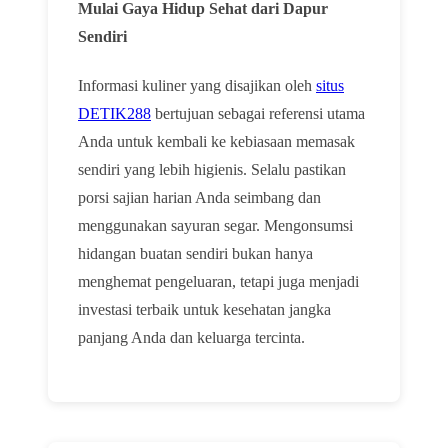
Mulai Gaya Hidup Sehat dari Dapur
Sendiri
Informasi kuliner yang disajikan oleh
situs
DETIK288
bertujuan sebagai referensi utama
Anda untuk kembali ke kebiasaan memasak
sendiri yang lebih higienis. Selalu pastikan
porsi sajian harian Anda seimbang dan
menggunakan sayuran segar. Mengonsumsi
hidangan buatan sendiri bukan hanya
menghemat pengeluaran, tetapi juga menjadi
investasi terbaik untuk kesehatan jangka
panjang Anda dan keluarga tercinta.