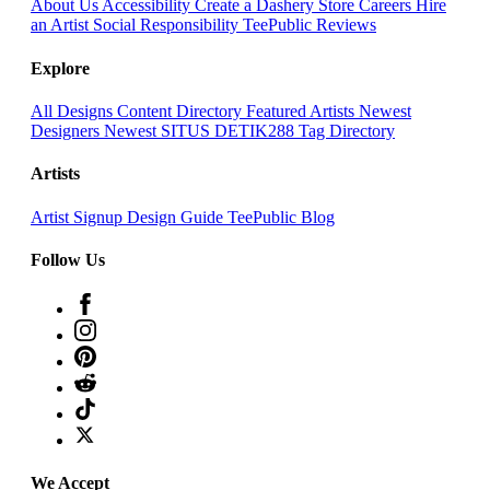
About Us
Accessibility
Create a Dashery Store
Careers
Hire
an Artist
Social Responsibility
TeePublic Reviews
Explore
All Designs
Content Directory
Featured Artists
Newest
Designers
Newest SITUS DETIK288
Tag Directory
Artists
Artist Signup
Design Guide
TeePublic Blog
Follow Us
We Accept