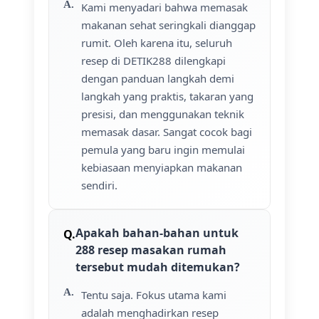
Kami menyadari bahwa memasak
makanan sehat seringkali dianggap
rumit. Oleh karena itu, seluruh
resep di DETIK288 dilengkapi
dengan panduan langkah demi
langkah yang praktis, takaran yang
presisi, dan menggunakan teknik
memasak dasar. Sangat cocok bagi
pemula yang baru ingin memulai
kebiasaan menyiapkan makanan
sendiri.
Apakah bahan-bahan untuk
288 resep masakan rumah
tersebut mudah ditemukan?
Tentu saja. Fokus utama kami
adalah menghadirkan resep