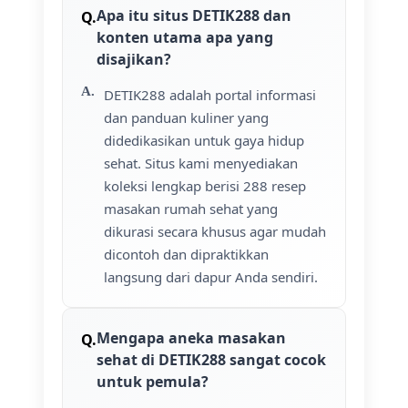
Apa itu situs DETIK288 dan
konten utama apa yang
disajikan?
DETIK288 adalah portal informasi
dan panduan kuliner yang
didedikasikan untuk gaya hidup
sehat. Situs kami menyediakan
koleksi lengkap berisi 288 resep
masakan rumah sehat yang
dikurasi secara khusus agar mudah
dicontoh dan dipraktikkan
langsung dari dapur Anda sendiri.
Mengapa aneka masakan
sehat di DETIK288 sangat cocok
untuk pemula?