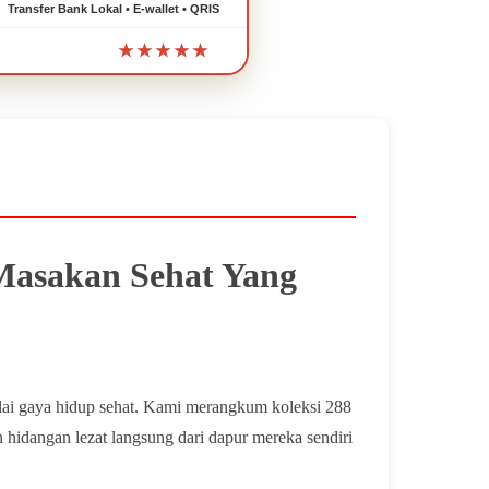
Transfer Bank Lokal • E-wallet • QRIS
asakan Sehat Yang
ulai gaya hidup sehat. Kami merangkum koleksi 288
n hidangan lezat langsung dari dapur mereka sendiri