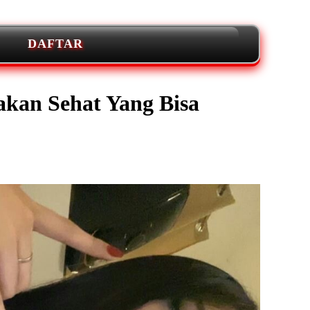
DAFTAR
kan Sehat Yang Bisa