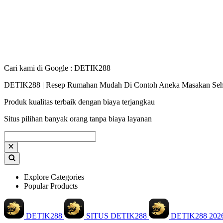
Cari kami di Google : DETIK288
DETIK288 | Resep Rumahan Mudah Di Contoh Aneka Masakan Seha
Produk kualitas terbaik dengan biaya terjangkau
Situs pilihan banyak orang tanpa biaya layanan
Explore Categories
Popular Products
DETIK288
SITUS DETIK288
DETIK288 202