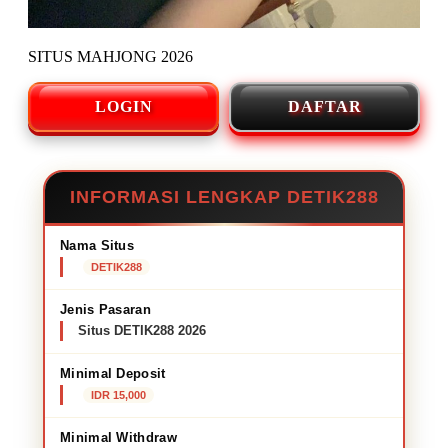
SITUS MAHJONG 2026
LOGIN
DAFTAR
INFORMASI LENGKAP DETIK288
Nama Situs
DETIK288
Jenis Pasaran
Situs DETIK288 2026
Minimal Deposit
IDR 15,000
Minimal Withdraw