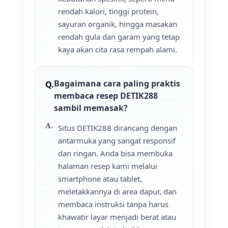
rendah kalori, tinggi protein,
sayuran organik, hingga masakan
rendah gula dan garam yang tetap
kaya akan cita rasa rempah alami.
Bagaimana cara paling praktis
membaca resep DETIK288
sambil memasak?
Situs DETIK288 dirancang dengan
antarmuka yang sangat responsif
dan ringan. Anda bisa membuka
halaman resep kami melalui
smartphone atau tablet,
meletakkannya di area dapur, dan
membaca instruksi tanpa harus
khawatir layar menjadi berat atau