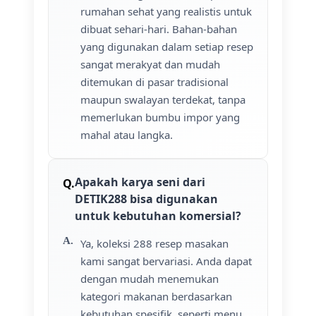
rumahan sehat yang realistis untuk
dibuat sehari-hari. Bahan-bahan
yang digunakan dalam setiap resep
sangat merakyat dan mudah
ditemukan di pasar tradisional
maupun swalayan terdekat, tanpa
memerlukan bumbu impor yang
mahal atau langka.
Apakah karya seni dari
DETIK288 bisa digunakan
untuk kebutuhan komersial?
Ya, koleksi 288 resep masakan
kami sangat bervariasi. Anda dapat
dengan mudah menemukan
kategori makanan berdasarkan
kebutuhan spesifik, seperti menu