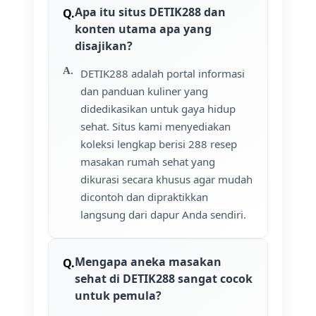
Apa itu situs DETIK288 dan
konten utama apa yang
disajikan?
DETIK288 adalah portal informasi
dan panduan kuliner yang
didedikasikan untuk gaya hidup
sehat. Situs kami menyediakan
koleksi lengkap berisi 288 resep
masakan rumah sehat yang
dikurasi secara khusus agar mudah
dicontoh dan dipraktikkan
langsung dari dapur Anda sendiri.
Mengapa aneka masakan
sehat di DETIK288 sangat cocok
untuk pemula?