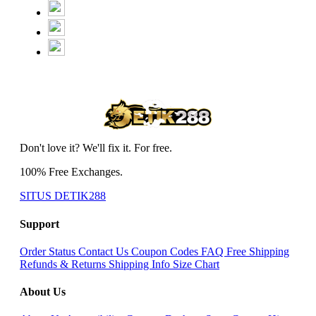
Don't love it? We'll fix it. For free.
100% Free Exchanges.
SITUS DETIK288
Support
Order Status
Contact Us
Coupon Codes
FAQ
Free Shipping
Refunds & Returns
Shipping Info
Size Chart
About Us