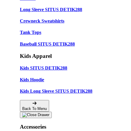
Long Sleeve SITUS DETIK288
Crewneck Sweatshirts
Tank Tops
Baseball SITUS DETIK288
Kids Apparel
Kids SITUS DETIK288
Kids Hoodie
Kids Long Sleeve SITUS DETIK288
Back To Menu
Accessories