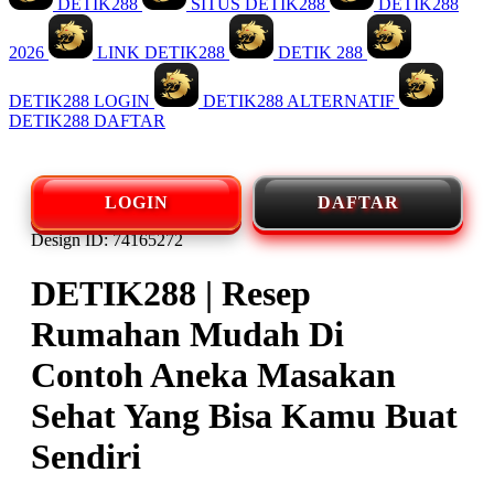
DETIK288
SITUS DETIK288
DETIK288
2026
LINK DETIK288
DETIK 288
DETIK288 LOGIN
DETIK288 ALTERNATIF
DETIK288 DAFTAR
LOGIN
DAFTAR
Design ID: 74165272
DETIK288 | Resep
Rumahan Mudah Di
Contoh Aneka Masakan
Sehat Yang Bisa Kamu Buat
Sendiri