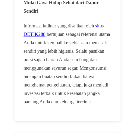
Mulai Gaya Hidup Sehat dari Dapur
Sendiri
Informasi kuliner yang disajikan oleh
situs
DETIK288
bertujuan sebagai referensi utama
Anda untuk kembali ke kebiasaan memasak
sendiri yang lebih higienis. Selalu pastikan
porsi sajian harian Anda seimbang dan
menggunakan sayuran segar. Mengonsumsi
hidangan buatan sendiri bukan hanya
menghemat pengeluaran, tetapi juga menjadi
investasi terbaik untuk kesehatan jangka
panjang Anda dan keluarga tercinta.