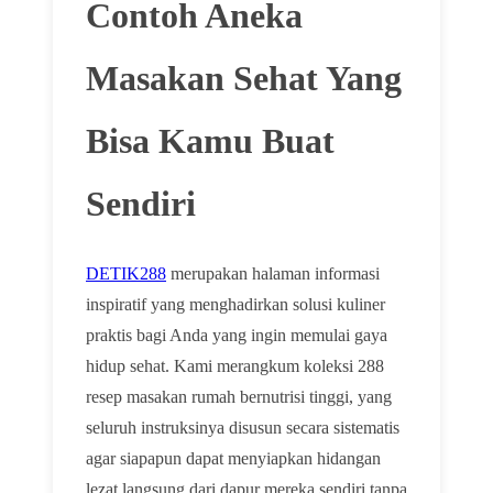
Contoh Aneka
Masakan Sehat Yang
Bisa Kamu Buat
Sendiri
DETIK288
merupakan halaman informasi
inspiratif yang menghadirkan solusi kuliner
praktis bagi Anda yang ingin memulai gaya
hidup sehat. Kami merangkum koleksi 288
resep masakan rumah bernutrisi tinggi, yang
seluruh instruksinya disusun secara sistematis
agar siapapun dapat menyiapkan hidangan
lezat langsung dari dapur mereka sendiri tanpa