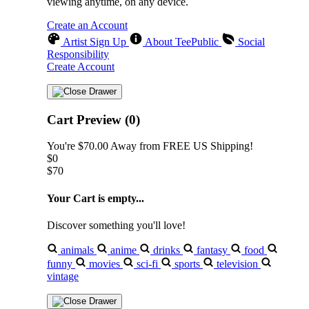
viewing anytime, on any device.
Create an Account
Artist Sign Up
About TeePublic
Social
Responsibility
Create Account
Cart Preview (0)
You're
$70.00
Away from
FREE US Shipping!
$0
$70
Your Cart is empty...
Discover something you'll love!
animals
anime
drinks
fantasy
food
funny
movies
sci-fi
sports
television
vintage