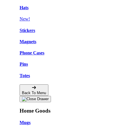
Hats
New!
Stickers
Magnets
Phone Cases
Pins
Totes
Back To Menu
Home Goods
Mugs