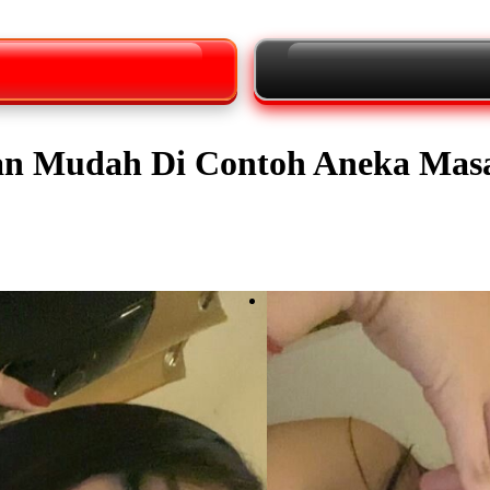
n Mudah Di Contoh Aneka Masa