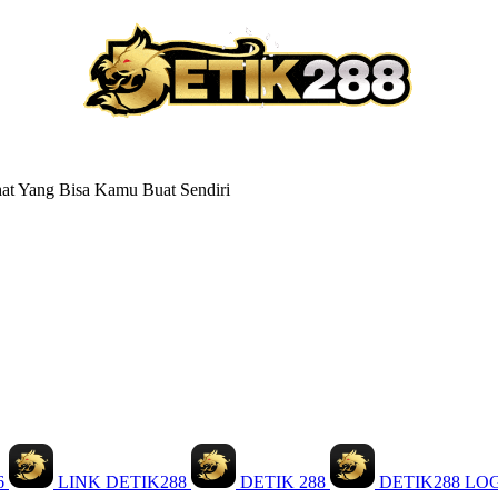
t Yang Bisa Kamu Buat Sendiri
6
LINK DETIK288
DETIK 288
DETIK288 LO