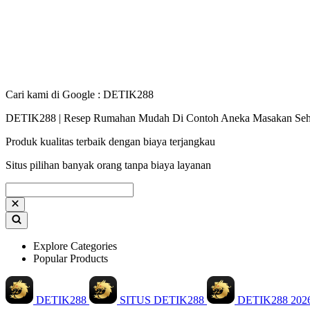
Cari kami di Google : DETIK288
DETIK288 | Resep Rumahan Mudah Di Contoh Aneka Masakan Seha
Produk kualitas terbaik dengan biaya terjangkau
Situs pilihan banyak orang tanpa biaya layanan
Explore Categories
Popular Products
DETIK288
SITUS DETIK288
DETIK288 202