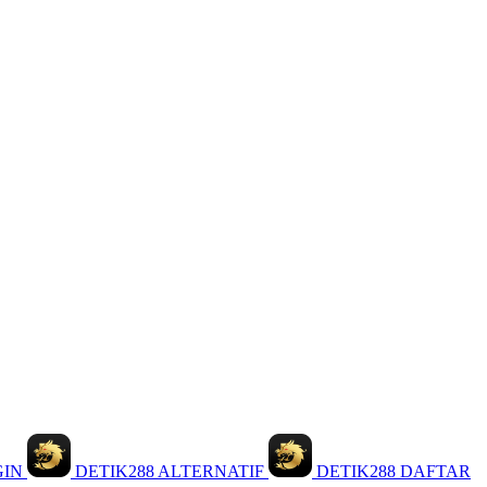
GIN
DETIK288 ALTERNATIF
DETIK288 DAFTAR