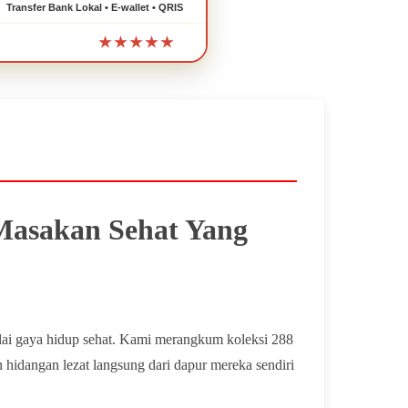
Transfer Bank Lokal • E-wallet • QRIS
asakan Sehat Yang
ulai gaya hidup sehat. Kami merangkum koleksi 288
n hidangan lezat langsung dari dapur mereka sendiri