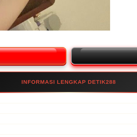
INFORMASI LENGKAP DETIK288