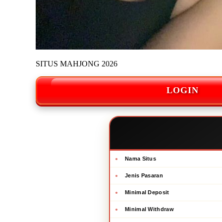
SITUS MAHJONG 2026
LOGIN
Nama Situs
Jenis Pasaran
Minimal Deposit
Minimal Withdraw