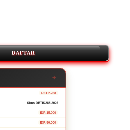
DAFTAR
DETIK288
Situs DETIK288 2026
IDR 15,000
IDR 50,000