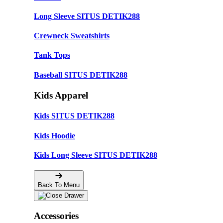
Long Sleeve SITUS DETIK288
Crewneck Sweatshirts
Tank Tops
Baseball SITUS DETIK288
Kids Apparel
Kids SITUS DETIK288
Kids Hoodie
Kids Long Sleeve SITUS DETIK288
Back To Menu
Accessories