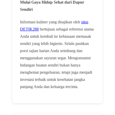
Mulai Gaya Hidup Sehat dari Dapur
Sendiri
Informasi kuliner yang disajikan oleh
situs
DETIK288
bertujuan sebagai referensi utama
Anda untuk kembali ke kebiasaan memasak
sendiri yang lebih higienis. Selalu pastikan
porsi sajian harian Anda seimbang dan
menggunakan sayuran segar. Mengonsumsi
hidangan buatan sendiri bukan hanya
menghemat pengeluaran, tetapi juga menjadi
investasi terbaik untuk kesehatan jangka
panjang Anda dan keluarga tercinta.