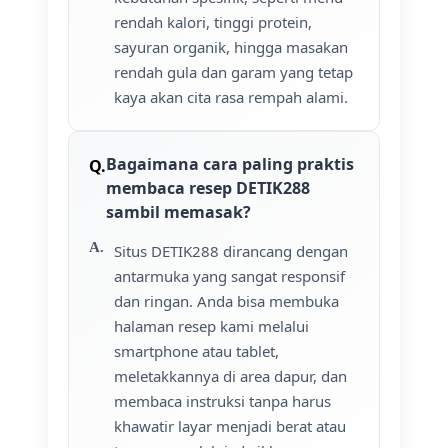
rendah kalori, tinggi protein,
sayuran organik, hingga masakan
rendah gula dan garam yang tetap
kaya akan cita rasa rempah alami.
Bagaimana cara paling praktis
membaca resep DETIK288
sambil memasak?
Situs DETIK288 dirancang dengan
antarmuka yang sangat responsif
dan ringan. Anda bisa membuka
halaman resep kami melalui
smartphone atau tablet,
meletakkannya di area dapur, dan
membaca instruksi tanpa harus
khawatir layar menjadi berat atau