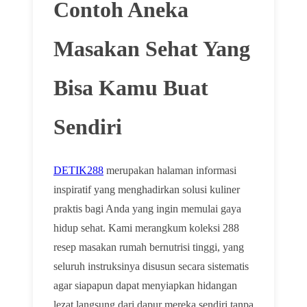
Contoh Aneka
Masakan Sehat Yang
Bisa Kamu Buat
Sendiri
DETIK288
merupakan halaman informasi
inspiratif yang menghadirkan solusi kuliner
praktis bagi Anda yang ingin memulai gaya
hidup sehat. Kami merangkum koleksi 288
resep masakan rumah bernutrisi tinggi, yang
seluruh instruksinya disusun secara sistematis
agar siapapun dapat menyiapkan hidangan
lezat langsung dari dapur mereka sendiri tanpa