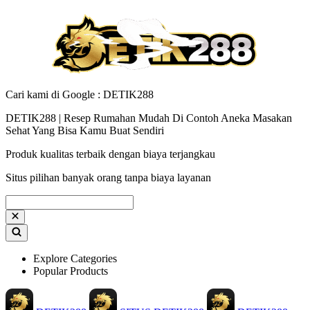
Cari kami di Google : DETIK288
DETIK288 | Resep Rumahan Mudah Di Contoh Aneka Masakan
Sehat Yang Bisa Kamu Buat Sendiri
Produk kualitas terbaik dengan biaya terjangkau
Situs pilihan banyak orang tanpa biaya layanan
Explore Categories
Popular Products