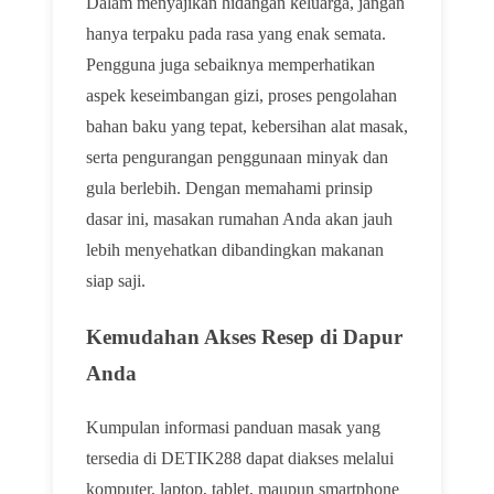
Dalam menyajikan hidangan keluarga, jangan
hanya terpaku pada rasa yang enak semata.
Pengguna juga sebaiknya memperhatikan
aspek keseimbangan gizi, proses pengolahan
bahan baku yang tepat, kebersihan alat masak,
serta pengurangan penggunaan minyak dan
gula berlebih. Dengan memahami prinsip
dasar ini, masakan rumahan Anda akan jauh
lebih menyehatkan dibandingkan makanan
siap saji.
Kemudahan Akses Resep di Dapur
Anda
Kumpulan informasi panduan masak yang
tersedia di DETIK288 dapat diakses melalui
komputer, laptop, tablet, maupun smartphone