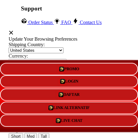
Support
Order Status
FAQ
Contact Us
Update Your Browsing Preferences
Shipping Country:
Currency:
PROMO
Cancel
LOGIN
DAFTAR
Katie:
5'10"
160
LINK ALTERNATIF
Select your person:
LIVE CHAT
Male
Female
Height
Short
Med
Tall