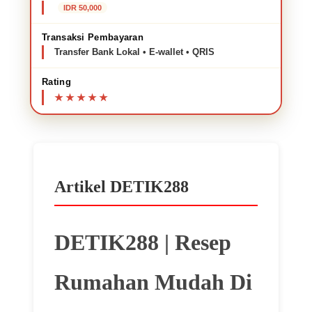
IDR 50,000
Transaksi Pembayaran
Transfer Bank Lokal • E-wallet • QRIS
Rating
Artikel DETIK288
DETIK288 | Resep
Rumahan Mudah Di