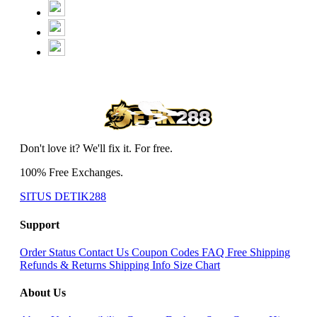
Don't love it? We'll fix it. For free.
100% Free Exchanges.
SITUS DETIK288
Support
Order Status
Contact Us
Coupon Codes
FAQ
Free Shipping
Refunds & Returns
Shipping Info
Size Chart
About Us