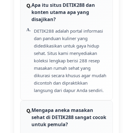
Apa itu situs DETIK288 dan
konten utama apa yang
disajikan?
DETIK288 adalah portal informasi
dan panduan kuliner yang
didedikasikan untuk gaya hidup
sehat. Situs kami menyediakan
koleksi lengkap berisi 288 resep
masakan rumah sehat yang
dikurasi secara khusus agar mudah
dicontoh dan dipraktikkan
langsung dari dapur Anda sendiri.
Mengapa aneka masakan
sehat di DETIK288 sangat cocok
untuk pemula?