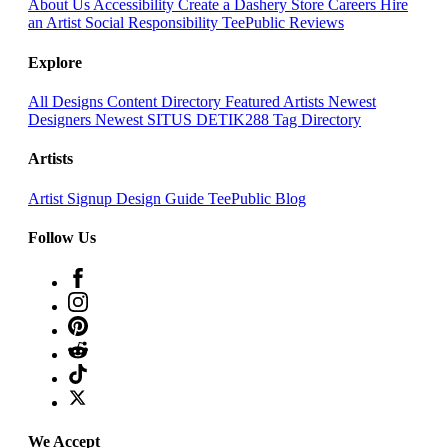
About Us
Accessibility
Create a Dashery Store
Careers
Hire
an Artist
Social Responsibility
TeePublic Reviews
Explore
All Designs
Content Directory
Featured Artists
Newest
Designers
Newest SITUS DETIK288
Tag Directory
Artists
Artist Signup
Design Guide
TeePublic Blog
Follow Us
We Accept