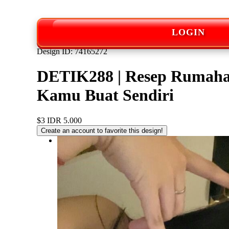
LOGIN
Design ID: 74165272
DETIK288 | Resep Rumaha
Kamu Buat Sendiri
$3
IDR 5.000
Create an account to favorite this design!