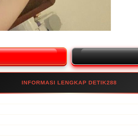
INFORMASI LENGKAP DETIK288