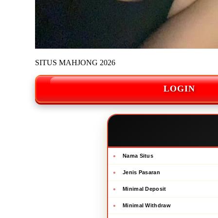
SITUS MAHJONG 2026
LOGIN
Nama Situs
Jenis Pasaran
Minimal Deposit
Minimal Withdraw