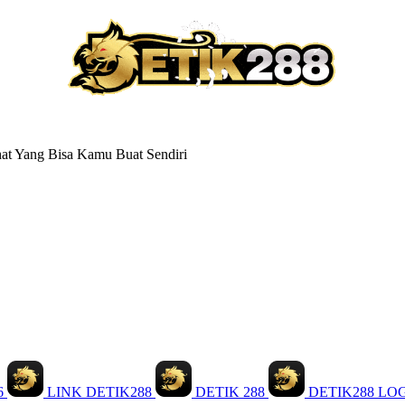
t Yang Bisa Kamu Buat Sendiri
6
LINK DETIK288
DETIK 288
DETIK288 LO