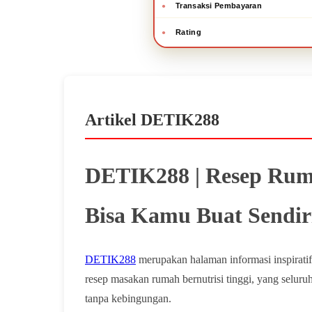
Transaksi Pembayaran
Rating
Artikel DETIK288
DETIK288 | Resep Rum
Bisa Kamu Buat Sendir
DETIK288
merupakan halaman informasi inspirati
resep masakan rumah bernutrisi tinggi, yang seluru
tanpa kebingungan.