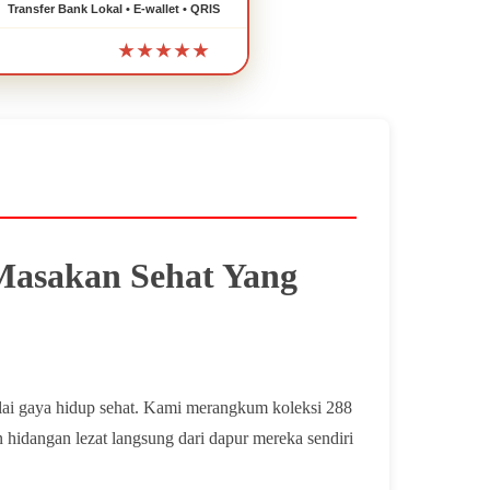
Transfer Bank Lokal • E-wallet • QRIS
asakan Sehat Yang
ulai gaya hidup sehat. Kami merangkum koleksi 288
n hidangan lezat langsung dari dapur mereka sendiri