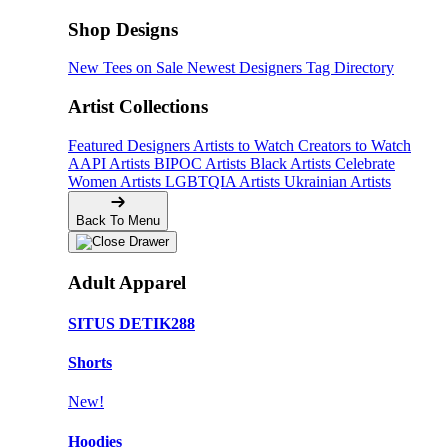
Shop Designs
New Tees on Sale
Newest Designers
Tag Directory
Artist Collections
Featured Designers
Artists to Watch
Creators to Watch
AAPI Artists
BIPOC Artists
Black Artists
Celebrate
Women Artists
LGBTQIA Artists
Ukrainian Artists
Back To Menu
Adult Apparel
SITUS DETIK288
Shorts
New!
Hoodies