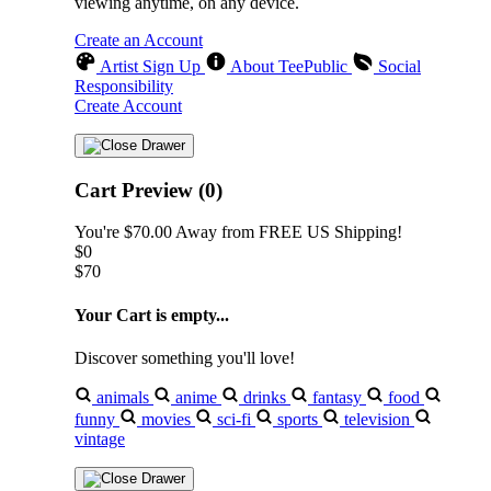
viewing anytime, on any device.
Create an Account
Artist Sign Up
About TeePublic
Social
Responsibility
Create Account
Cart Preview (0)
You're
$70.00
Away from
FREE US Shipping!
$0
$70
Your Cart is empty...
Discover something you'll love!
animals
anime
drinks
fantasy
food
funny
movies
sci-fi
sports
television
vintage