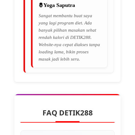
Yoga Saputra
Sangat membantu buat saya
yang lagi program diet. Ada
banyak pilihan masakan sehat
rendah kalori di DETIK288.
Website-nya cepat diakses tanpa
loading lama, bikin proses
masak jadi lebih seru.
FAQ DETIK288