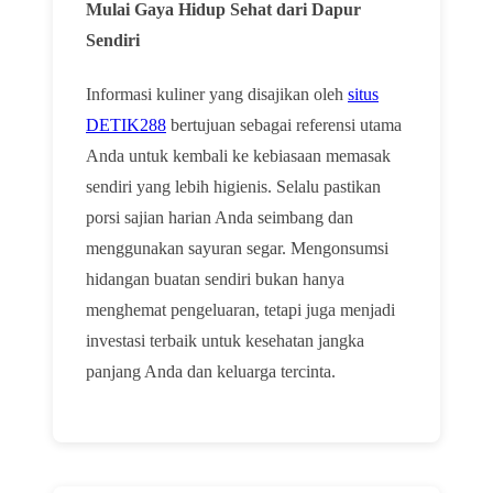
Mulai Gaya Hidup Sehat dari Dapur
Sendiri
Informasi kuliner yang disajikan oleh
situs
DETIK288
bertujuan sebagai referensi utama
Anda untuk kembali ke kebiasaan memasak
sendiri yang lebih higienis. Selalu pastikan
porsi sajian harian Anda seimbang dan
menggunakan sayuran segar. Mengonsumsi
hidangan buatan sendiri bukan hanya
menghemat pengeluaran, tetapi juga menjadi
investasi terbaik untuk kesehatan jangka
panjang Anda dan keluarga tercinta.