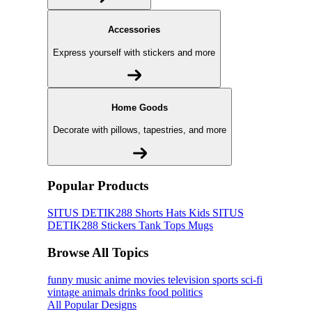
Accessories
Express yourself with stickers and more
Home Goods
Decorate with pillows, tapestries, and more
Popular Products
SITUS DETIK288
Shorts
Hats
Kids SITUS
DETIK288
Stickers
Tank Tops
Mugs
Browse All Topics
funny
music
anime
movies
television
sports
sci-fi
vintage
animals
drinks
food
politics
All Popular Designs