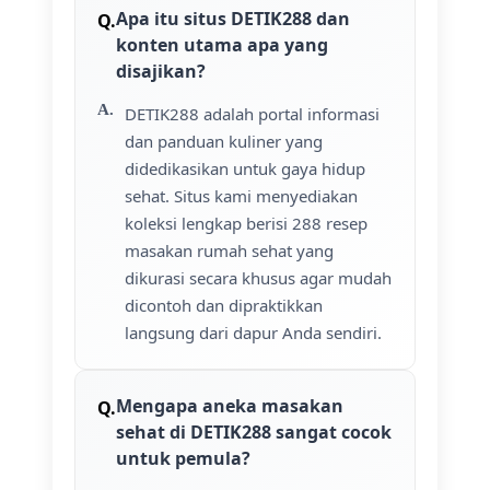
Apa itu situs DETIK288 dan
konten utama apa yang
disajikan?
DETIK288 adalah portal informasi
dan panduan kuliner yang
didedikasikan untuk gaya hidup
sehat. Situs kami menyediakan
koleksi lengkap berisi 288 resep
masakan rumah sehat yang
dikurasi secara khusus agar mudah
dicontoh dan dipraktikkan
langsung dari dapur Anda sendiri.
Mengapa aneka masakan
sehat di DETIK288 sangat cocok
untuk pemula?