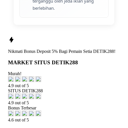
terganggu oleh jeda iklan yang
berlebihan.
Nikmati
Bonus Deposit 5%
Bagi Pemain Setia
DETIK288!
MARKET SITUS DETIK288
Murah!
4.9 out of 5
SITUS DETIK288
4.9 out of 5
Bonus Terbesar
4.6 out of 5