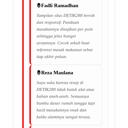
Fadli Ramadhan
Tampilan situs DETIK288 bersih
dan responsif. Panduan
masakannya disajikan per poin
sehingga jelas banget
urutannya. Cocok sekali buat
referensi masak makanan sehat
tiap akhir pekan.
Reza Maulana
Saya suka karena resep di
DETIK288 tidak butuh alat atau
bahan aneh-aneh. Semuanya
bumbu dasar rumah tangga tapi
hasil masakannya enak dan
kaldu alaminya sangat terasa.