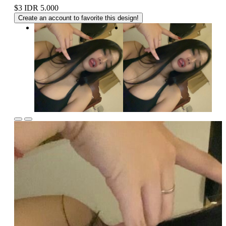
$3
IDR 5.000
Create an account to favorite this design!