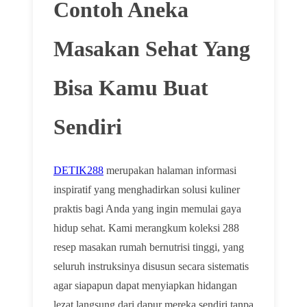
Contoh Aneka
Masakan Sehat Yang
Bisa Kamu Buat
Sendiri
DETIK288
merupakan halaman informasi
inspiratif yang menghadirkan solusi kuliner
praktis bagi Anda yang ingin memulai gaya
hidup sehat. Kami merangkum koleksi 288
resep masakan rumah bernutrisi tinggi, yang
seluruh instruksinya disusun secara sistematis
agar siapapun dapat menyiapkan hidangan
lezat langsung dari dapur mereka sendiri tanpa