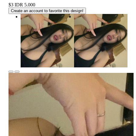
$3
IDR 5.000
Create an account to favorite this design!