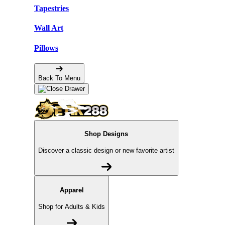
Tapestries
Wall Art
Pillows
Back To Menu
Shop Designs
Discover a classic design or new favorite artist
Apparel
Shop for Adults & Kids