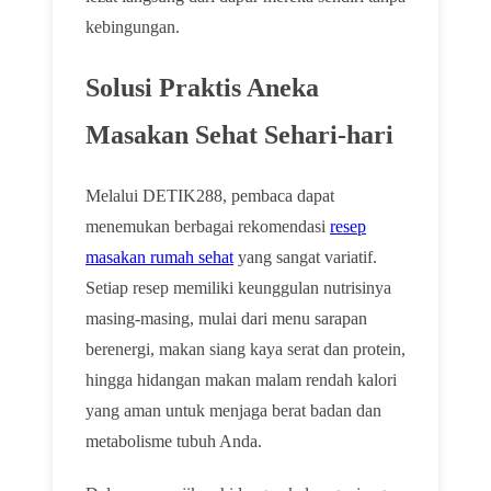
kebingungan.
Solusi Praktis Aneka
Masakan Sehat Sehari-hari
Melalui DETIK288, pembaca dapat
menemukan berbagai rekomendasi
resep
masakan rumah sehat
yang sangat variatif.
Setiap resep memiliki keunggulan nutrisinya
masing-masing, mulai dari menu sarapan
berenergi, makan siang kaya serat dan protein,
hingga hidangan makan malam rendah kalori
yang aman untuk menjaga berat badan dan
metabolisme tubuh Anda.