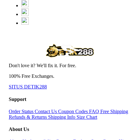
Don't love it? We'll fix it. For free.
100% Free Exchanges.
SITUS DETIK288
Support
Order Status
Contact Us
Coupon Codes
FAQ
Free Shipping
Refunds & Returns
Shipping Info
Size Chart
About Us