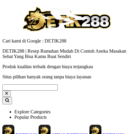
Cari kami di Google : DETIK288
DETIK288 | Resep Rumahan Mudah Di Contoh Aneka Masakan
Sehat Yang Bisa Kamu Buat Sendiri
Produk kualitas terbaik dengan biaya terjangkau
Situs pilihan banyak orang tanpa biaya layanan
Explore Categories
Popular Products