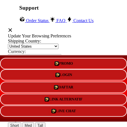
Support
Order Status
FAQ
Contact Us
Update Your Browsing Preferences
Shipping Country:
Currency:
PROMO
Cancel
LOGIN
DAFTAR
Katie:
5'10"
160
LINK ALTERNATIF
Select your person:
LIVE CHAT
Male
Female
Height
Short
Med
Tall