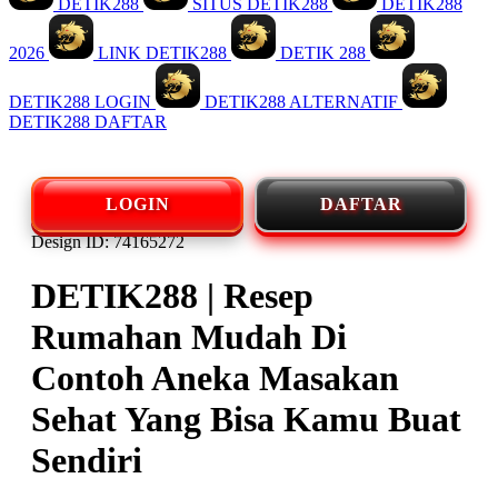
DETIK288
SITUS DETIK288
DETIK288
2026
LINK DETIK288
DETIK 288
DETIK288 LOGIN
DETIK288 ALTERNATIF
DETIK288 DAFTAR
LOGIN
DAFTAR
Design ID: 74165272
DETIK288 | Resep
Rumahan Mudah Di
Contoh Aneka Masakan
Sehat Yang Bisa Kamu Buat
Sendiri