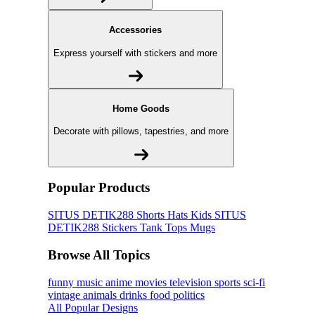
Accessories
Express yourself with stickers and more
Home Goods
Decorate with pillows, tapestries, and more
Popular Products
SITUS DETIK288
Shorts
Hats
Kids SITUS
DETIK288
Stickers
Tank Tops
Mugs
Browse All Topics
funny
music
anime
movies
television
sports
sci-fi
vintage
animals
drinks
food
politics
All Popular Designs