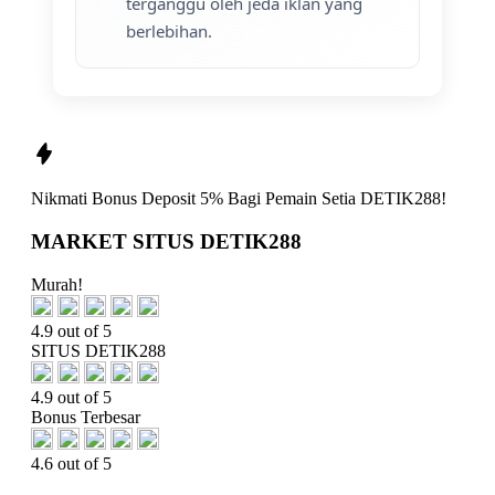
terganggu oleh jeda iklan yang
berlebihan.
Nikmati
Bonus Deposit 5%
Bagi Pemain Setia
DETIK288!
MARKET SITUS DETIK288
Murah!
4.9 out of 5
SITUS DETIK288
4.9 out of 5
Bonus Terbesar
4.6 out of 5