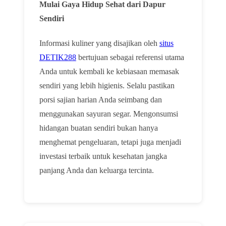
Mulai Gaya Hidup Sehat dari Dapur
Sendiri
Informasi kuliner yang disajikan oleh
situs
DETIK288
bertujuan sebagai referensi utama
Anda untuk kembali ke kebiasaan memasak
sendiri yang lebih higienis. Selalu pastikan
porsi sajian harian Anda seimbang dan
menggunakan sayuran segar. Mengonsumsi
hidangan buatan sendiri bukan hanya
menghemat pengeluaran, tetapi juga menjadi
investasi terbaik untuk kesehatan jangka
panjang Anda dan keluarga tercinta.