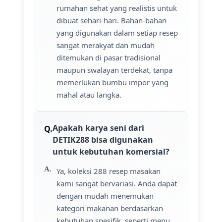
rumahan sehat yang realistis untuk
dibuat sehari-hari. Bahan-bahan
yang digunakan dalam setiap resep
sangat merakyat dan mudah
ditemukan di pasar tradisional
maupun swalayan terdekat, tanpa
memerlukan bumbu impor yang
mahal atau langka.
Apakah karya seni dari
DETIK288 bisa digunakan
untuk kebutuhan komersial?
Ya, koleksi 288 resep masakan
kami sangat bervariasi. Anda dapat
dengan mudah menemukan
kategori makanan berdasarkan
kebutuhan spesifik, seperti menu