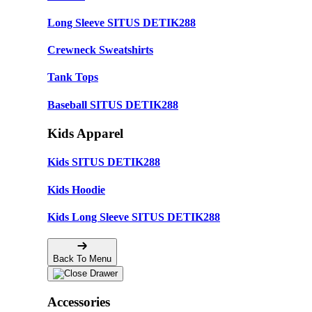
Long Sleeve SITUS DETIK288
Crewneck Sweatshirts
Tank Tops
Baseball SITUS DETIK288
Kids Apparel
Kids SITUS DETIK288
Kids Hoodie
Kids Long Sleeve SITUS DETIK288
Back To Menu
Accessories