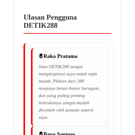
Ulasan Pengguna
DETIK288
Raka Pratama
Situs DETIK288 sangat
menginspirasi saya untuk rajin
masak. Pilihan dari 288
resepnya benar-benar beragam,
dan yang paling penting
instruksinya sangat mudah
dicontoh oleh pemula seperti
saya.
Bayu Santoso