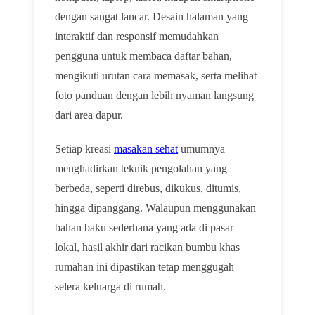
dengan sangat lancar. Desain halaman yang
interaktif dan responsif memudahkan
pengguna untuk membaca daftar bahan,
mengikuti urutan cara memasak, serta melihat
foto panduan dengan lebih nyaman langsung
dari area dapur.
Setiap kreasi
masakan sehat
umumnya
menghadirkan teknik pengolahan yang
berbeda, seperti direbus, dikukus, ditumis,
hingga dipanggang. Walaupun menggunakan
bahan baku sederhana yang ada di pasar
lokal, hasil akhir dari racikan bumbu khas
rumahan ini dipastikan tetap menggugah
selera keluarga di rumah.