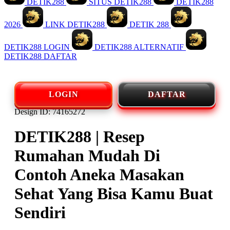
DETIK288
SITUS DETIK288
DETIK288
2026
LINK DETIK288
DETIK 288
DETIK288 LOGIN
DETIK288 ALTERNATIF
DETIK288 DAFTAR
LOGIN
DAFTAR
Design ID: 74165272
DETIK288 | Resep
Rumahan Mudah Di
Contoh Aneka Masakan
Sehat Yang Bisa Kamu Buat
Sendiri