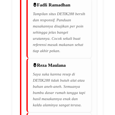
Fadli Ramadhan
Tampilan situs DETIK288 bersih
dan responsif. Panduan
masakannya disajikan per poin
sehingga jelas banget
urutannya. Cocok sekali buat
referensi masak makanan sehat
tiap akhir pekan.
Reza Maulana
Saya suka karena resep di
DETIK288 tidak butuh alat atau
bahan aneh-aneh. Semuanya
bumbu dasar rumah tangga tapi
hasil masakannya enak dan
kaldu alaminya sangat terasa.