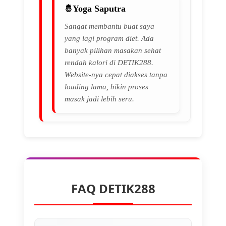
Yoga Saputra
Sangat membantu buat saya
yang lagi program diet. Ada
banyak pilihan masakan sehat
rendah kalori di DETIK288.
Website-nya cepat diakses tanpa
loading lama, bikin proses
masak jadi lebih seru.
FAQ DETIK288