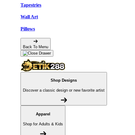
Tapestries
Wall Art
Pillows
Back To Menu
Shop Designs
Discover a classic design or new favorite artist
Apparel
Shop for Adults & Kids