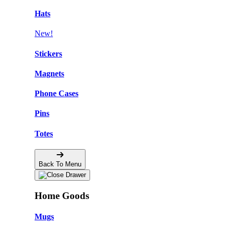
Hats
New!
Stickers
Magnets
Phone Cases
Pins
Totes
Back To Menu
Home Goods
Mugs