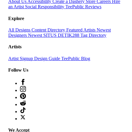
About Us
Accessibility
Create a Dashery Store
Careers
Hire
an Artist
Social Responsibility
TeePublic Reviews
Explore
All Designs
Content Directory
Featured Artists
Newest
Designers
Newest SITUS DETIK288
Tag Directory
Artists
Artist Signup
Design Guide
TeePublic Blog
Follow Us
We Accept