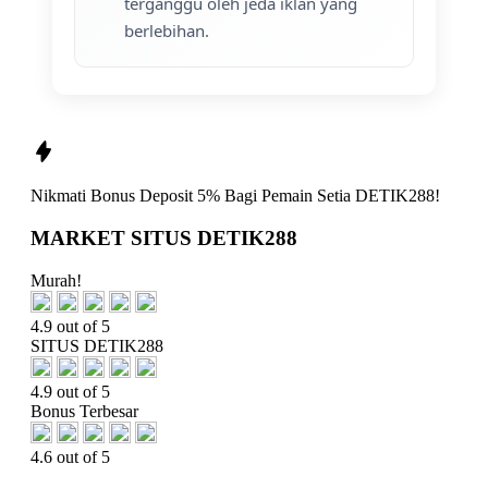
terganggu oleh jeda iklan yang
berlebihan.
Nikmati
Bonus Deposit 5%
Bagi Pemain Setia
DETIK288!
MARKET SITUS DETIK288
Murah!
4.9 out of 5
SITUS DETIK288
4.9 out of 5
Bonus Terbesar
4.6 out of 5