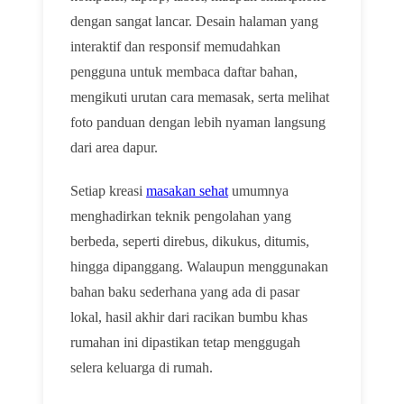
dengan sangat lancar. Desain halaman yang
interaktif dan responsif memudahkan
pengguna untuk membaca daftar bahan,
mengikuti urutan cara memasak, serta melihat
foto panduan dengan lebih nyaman langsung
dari area dapur.
Setiap kreasi
masakan sehat
umumnya
menghadirkan teknik pengolahan yang
berbeda, seperti direbus, dikukus, ditumis,
hingga dipanggang. Walaupun menggunakan
bahan baku sederhana yang ada di pasar
lokal, hasil akhir dari racikan bumbu khas
rumahan ini dipastikan tetap menggugah
selera keluarga di rumah.