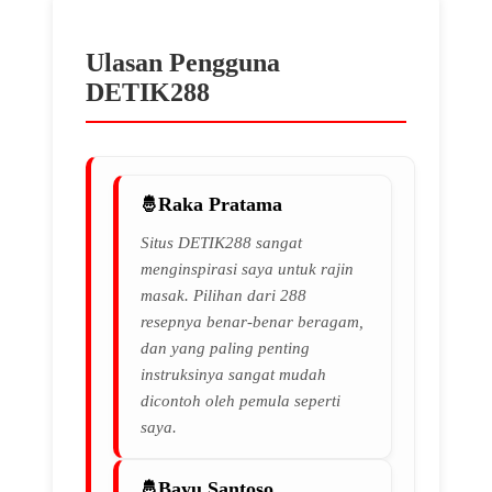
Ulasan Pengguna
DETIK288
Raka Pratama
Situs DETIK288 sangat
menginspirasi saya untuk rajin
masak. Pilihan dari 288
resepnya benar-benar beragam,
dan yang paling penting
instruksinya sangat mudah
dicontoh oleh pemula seperti
saya.
Bayu Santoso