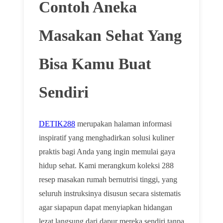
Contoh Aneka
Masakan Sehat Yang
Bisa Kamu Buat
Sendiri
DETIK288
merupakan halaman informasi
inspiratif yang menghadirkan solusi kuliner
praktis bagi Anda yang ingin memulai gaya
hidup sehat. Kami merangkum koleksi 288
resep masakan rumah bernutrisi tinggi, yang
seluruh instruksinya disusun secara sistematis
agar siapapun dapat menyiapkan hidangan
lezat langsung dari dapur mereka sendiri tanpa