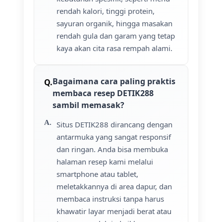
rendah kalori, tinggi protein,
sayuran organik, hingga masakan
rendah gula dan garam yang tetap
kaya akan cita rasa rempah alami.
Bagaimana cara paling praktis
membaca resep DETIK288
sambil memasak?
Situs DETIK288 dirancang dengan
antarmuka yang sangat responsif
dan ringan. Anda bisa membuka
halaman resep kami melalui
smartphone atau tablet,
meletakkannya di area dapur, dan
membaca instruksi tanpa harus
khawatir layar menjadi berat atau