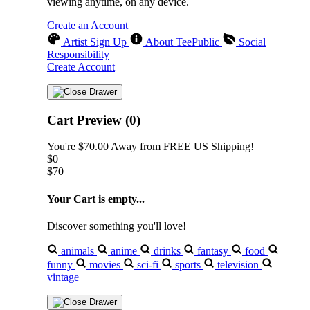
viewing anytime, on any device.
Create an Account
Artist Sign Up
About TeePublic
Social
Responsibility
Create Account
Cart Preview (0)
You're
$70.00
Away from
FREE US Shipping!
$0
$70
Your Cart is empty...
Discover something you'll love!
animals
anime
drinks
fantasy
food
funny
movies
sci-fi
sports
television
vintage