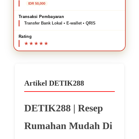
IDR 50,000
Transaksi Pembayaran
Transfer Bank Lokal • E-wallet • QRIS
Rating
Artikel DETIK288
DETIK288 | Resep
Rumahan Mudah Di