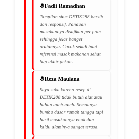
Fadli Ramadhan
Tampilan situs DETIK288 bersih
dan responsif. Panduan
masakannya disajikan per poin
sehingga jelas banget
urutannya. Cocok sekali buat
referensi masak makanan sehat
tiap akhir pekan.
Reza Maulana
Saya suka karena resep di
DETIK288 tidak butuh alat atau
bahan aneh-aneh. Semuanya
bumbu dasar rumah tangga tapi
hasil masakannya enak dan
kaldu alaminya sangat terasa.