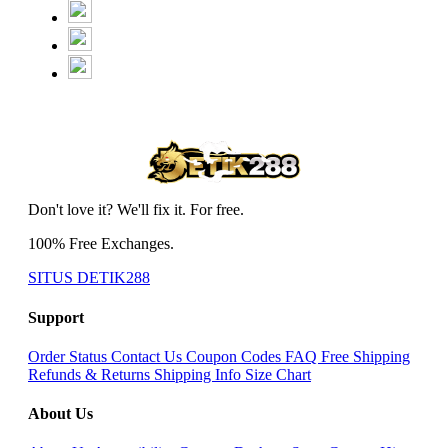
Don't love it? We'll fix it. For free.
100% Free Exchanges.
SITUS DETIK288
Support
Order Status
Contact Us
Coupon Codes
FAQ
Free Shipping
Refunds & Returns
Shipping Info
Size Chart
About Us