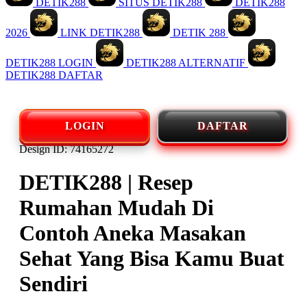
DETIK288
SITUS DETIK288
DETIK288
2026
LINK DETIK288
DETIK 288
DETIK288 LOGIN
DETIK288 ALTERNATIF
DETIK288 DAFTAR
LOGIN
DAFTAR
Design ID: 74165272
DETIK288 | Resep
Rumahan Mudah Di
Contoh Aneka Masakan
Sehat Yang Bisa Kamu Buat
Sendiri