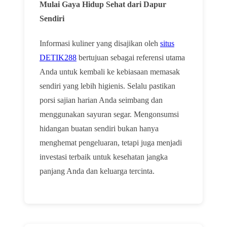
Mulai Gaya Hidup Sehat dari Dapur
Sendiri
Informasi kuliner yang disajikan oleh
situs
DETIK288
bertujuan sebagai referensi utama
Anda untuk kembali ke kebiasaan memasak
sendiri yang lebih higienis. Selalu pastikan
porsi sajian harian Anda seimbang dan
menggunakan sayuran segar. Mengonsumsi
hidangan buatan sendiri bukan hanya
menghemat pengeluaran, tetapi juga menjadi
investasi terbaik untuk kesehatan jangka
panjang Anda dan keluarga tercinta.