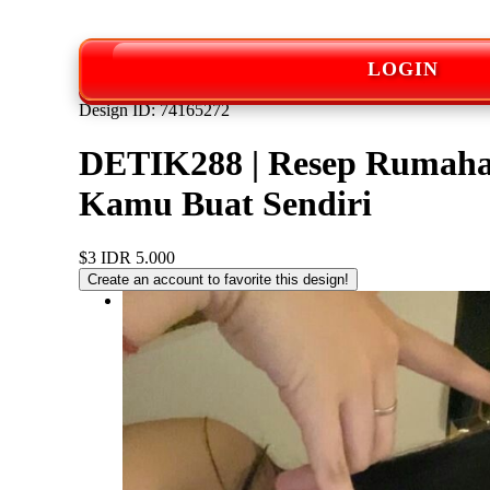
LOGIN
Design ID: 74165272
DETIK288 | Resep Rumaha
Kamu Buat Sendiri
$3
IDR 5.000
Create an account to favorite this design!