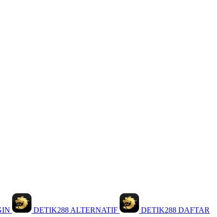
GIN
DETIK288 ALTERNATIF
DETIK288 DAFTAR