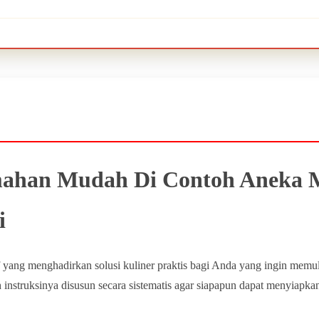
ahan Mudah Di Contoh Aneka M
i
f yang menghadirkan solusi kuliner praktis bagi Anda yang ingin mem
h instruksinya disusun secara sistematis agar siapapun dapat menyiapka