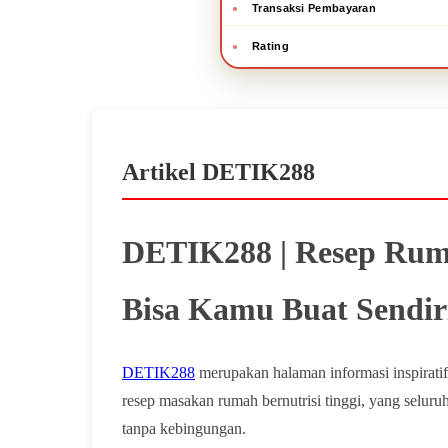
Transaksi Pembayaran
Rating
Artikel DETIK288
DETIK288 | Resep Rum
Bisa Kamu Buat Sendir
DETIK288
merupakan halaman informasi inspirati
resep masakan rumah bernutrisi tinggi, yang seluru
tanpa kebingungan.