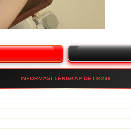
INFORMASI LENGKAP DETIK288