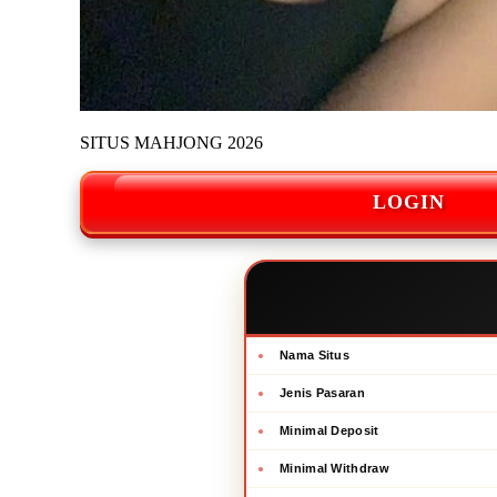
SITUS MAHJONG 2026
LOGIN
Nama Situs
Jenis Pasaran
Minimal Deposit
Minimal Withdraw