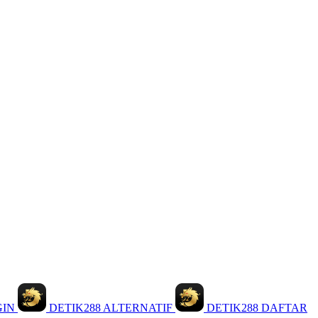
GIN
DETIK288 ALTERNATIF
DETIK288 DAFTAR