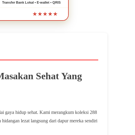
Transfer Bank Lokal • E-wallet • QRIS
asakan Sehat Yang
ulai gaya hidup sehat. Kami merangkum koleksi 288
n hidangan lezat langsung dari dapur mereka sendiri