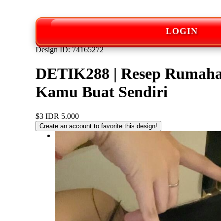
LOGIN
Design ID: 74165272
DETIK288 | Resep Rumaha
Kamu Buat Sendiri
$3
IDR 5.000
Create an account to favorite this design!