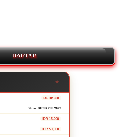
DAFTAR
DETIK288
Situs DETIK288 2026
IDR 15,000
IDR 50,000