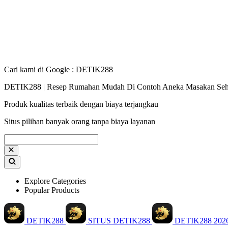
Cari kami di Google : DETIK288
DETIK288 | Resep Rumahan Mudah Di Contoh Aneka Masakan Seha
Produk kualitas terbaik dengan biaya terjangkau
Situs pilihan banyak orang tanpa biaya layanan
Explore Categories
Popular Products
DETIK288
SITUS DETIK288
DETIK288 202