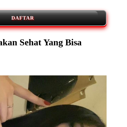
DAFTAR
kan Sehat Yang Bisa