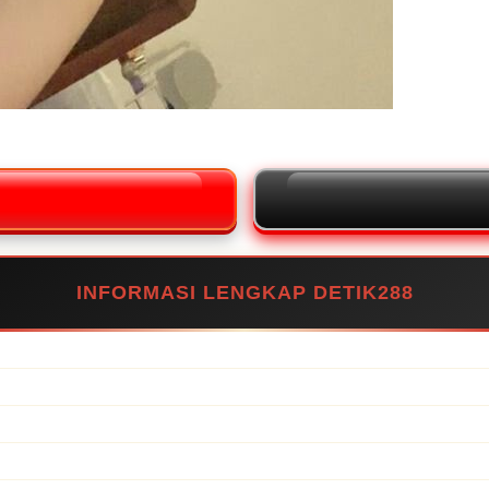
INFORMASI LENGKAP DETIK288