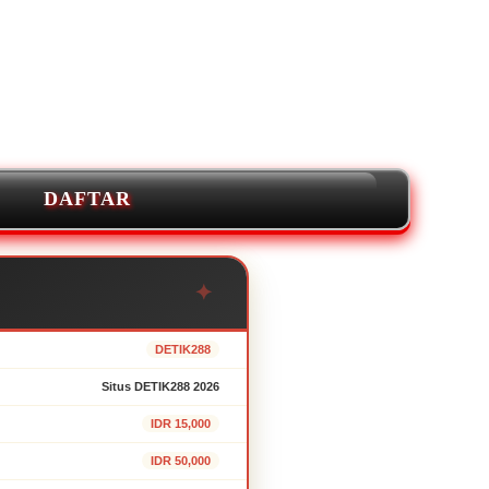
DAFTAR
DETIK288
Situs DETIK288 2026
IDR 15,000
IDR 50,000