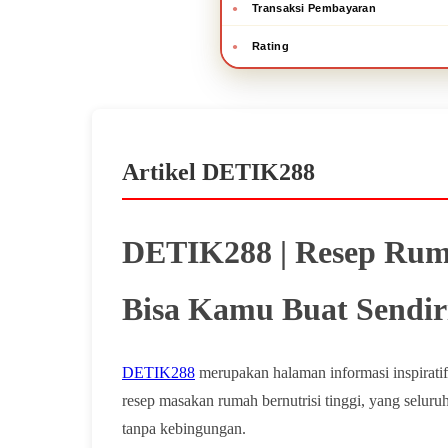
Transaksi Pembayaran
Rating
Artikel DETIK288
DETIK288 | Resep Rum
Bisa Kamu Buat Sendir
DETIK288
merupakan halaman informasi inspirati
resep masakan rumah bernutrisi tinggi, yang seluru
tanpa kebingungan.