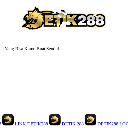
t Yang Bisa Kamu Buat Sendiri
6
LINK DETIK288
DETIK 288
DETIK288 LO