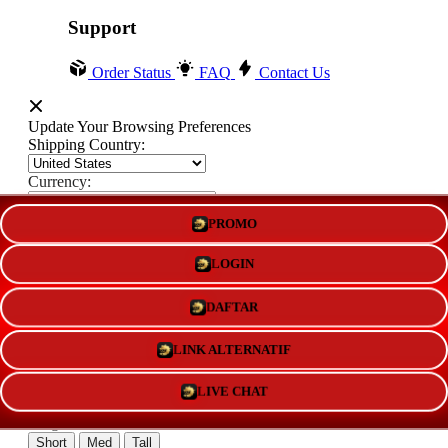
Support
Order Status
FAQ
Contact Us
Update Your Browsing Preferences
Shipping Country:
Currency:
PROMO
Cancel
LOGIN
DAFTAR
Katie:
5'10"
160
LINK ALTERNATIF
Select your person:
LIVE CHAT
Male
Female
Height
Short
Med
Tall