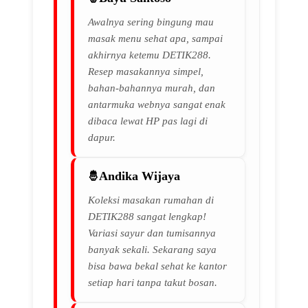
Awalnya sering bingung mau
masak menu sehat apa, sampai
akhirnya ketemu DETIK288.
Resep masakannya simpel,
bahan-bahannya murah, dan
antarmuka webnya sangat enak
dibaca lewat HP pas lagi di
dapur.
Andika Wijaya
Koleksi masakan rumahan di
DETIK288 sangat lengkap!
Variasi sayur dan tumisannya
banyak sekali. Sekarang saya
bisa bawa bekal sehat ke kantor
setiap hari tanpa takut bosan.