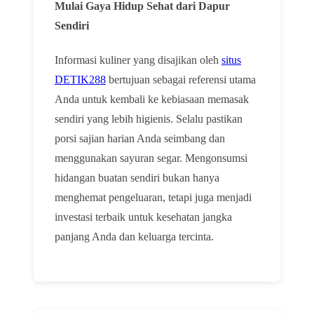
Mulai Gaya Hidup Sehat dari Dapur
Sendiri
Informasi kuliner yang disajikan oleh
situs
DETIK288
bertujuan sebagai referensi utama
Anda untuk kembali ke kebiasaan memasak
sendiri yang lebih higienis. Selalu pastikan
porsi sajian harian Anda seimbang dan
menggunakan sayuran segar. Mengonsumsi
hidangan buatan sendiri bukan hanya
menghemat pengeluaran, tetapi juga menjadi
investasi terbaik untuk kesehatan jangka
panjang Anda dan keluarga tercinta.