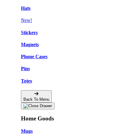
Hats
New!
Stickers
Magnets
Phone Cases
Pins
Totes
Back To Menu
Home Goods
Mugs