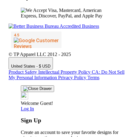
© TP Apparel LLC 2012 - 2025
United States - $ USD
Product Safety
Intellectual Property Policy
CA: Do Not Sell
My Personal Information
Privacy Policy
Terms
Welcome Guest!
Log In
Sign Up
Create an account to save your favorite designs for