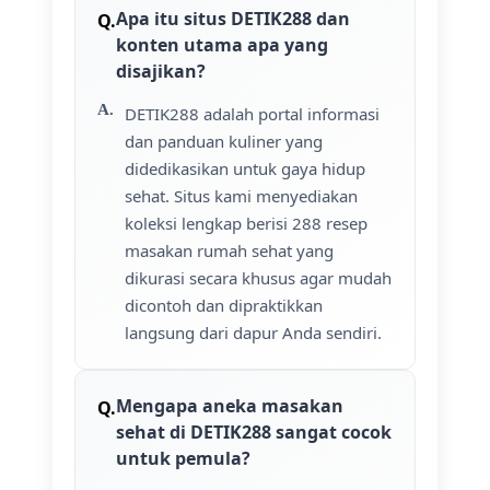
Apa itu situs DETIK288 dan
konten utama apa yang
disajikan?
DETIK288 adalah portal informasi
dan panduan kuliner yang
didedikasikan untuk gaya hidup
sehat. Situs kami menyediakan
koleksi lengkap berisi 288 resep
masakan rumah sehat yang
dikurasi secara khusus agar mudah
dicontoh dan dipraktikkan
langsung dari dapur Anda sendiri.
Mengapa aneka masakan
sehat di DETIK288 sangat cocok
untuk pemula?