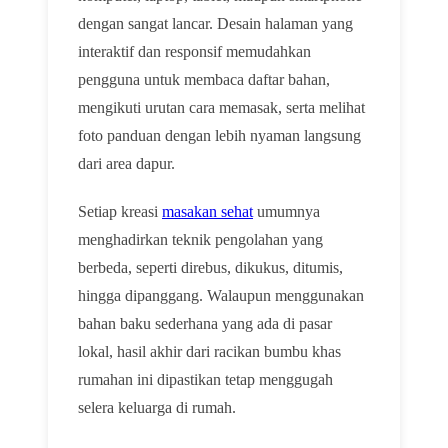
dengan sangat lancar. Desain halaman yang
interaktif dan responsif memudahkan
pengguna untuk membaca daftar bahan,
mengikuti urutan cara memasak, serta melihat
foto panduan dengan lebih nyaman langsung
dari area dapur.
Setiap kreasi
masakan sehat
umumnya
menghadirkan teknik pengolahan yang
berbeda, seperti direbus, dikukus, ditumis,
hingga dipanggang. Walaupun menggunakan
bahan baku sederhana yang ada di pasar
lokal, hasil akhir dari racikan bumbu khas
rumahan ini dipastikan tetap menggugah
selera keluarga di rumah.