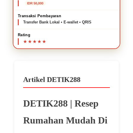
IDR 50,000
Transaksi Pembayaran
Transfer Bank Lokal • E-wallet • QRIS
Rating
Artikel DETIK288
DETIK288 | Resep
Rumahan Mudah Di