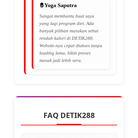
Yoga Saputra
Sangat membantu buat saya
yang lagi program diet. Ada
banyak pilihan masakan sehat
rendah kalori di DETIK288.
Website-nya cepat diakses tanpa
loading lama, bikin proses
masak jadi lebih seru.
FAQ DETIK288