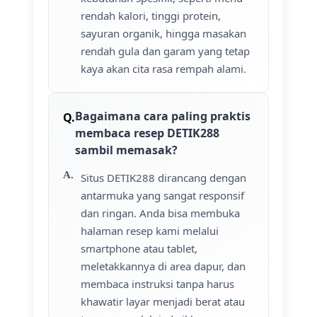
rendah kalori, tinggi protein,
sayuran organik, hingga masakan
rendah gula dan garam yang tetap
kaya akan cita rasa rempah alami.
Bagaimana cara paling praktis
membaca resep DETIK288
sambil memasak?
Situs DETIK288 dirancang dengan
antarmuka yang sangat responsif
dan ringan. Anda bisa membuka
halaman resep kami melalui
smartphone atau tablet,
meletakkannya di area dapur, dan
membaca instruksi tanpa harus
khawatir layar menjadi berat atau