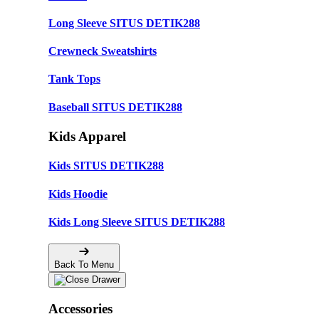
Long Sleeve SITUS DETIK288
Crewneck Sweatshirts
Tank Tops
Baseball SITUS DETIK288
Kids Apparel
Kids SITUS DETIK288
Kids Hoodie
Kids Long Sleeve SITUS DETIK288
Back To Menu
Accessories