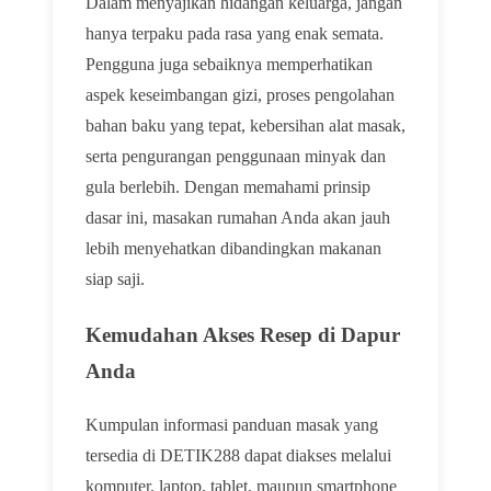
Dalam menyajikan hidangan keluarga, jangan
hanya terpaku pada rasa yang enak semata.
Pengguna juga sebaiknya memperhatikan
aspek keseimbangan gizi, proses pengolahan
bahan baku yang tepat, kebersihan alat masak,
serta pengurangan penggunaan minyak dan
gula berlebih. Dengan memahami prinsip
dasar ini, masakan rumahan Anda akan jauh
lebih menyehatkan dibandingkan makanan
siap saji.
Kemudahan Akses Resep di Dapur
Anda
Kumpulan informasi panduan masak yang
tersedia di DETIK288 dapat diakses melalui
komputer, laptop, tablet, maupun smartphone