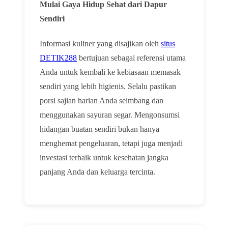
Mulai Gaya Hidup Sehat dari Dapur
Sendiri
Informasi kuliner yang disajikan oleh
situs
DETIK288
bertujuan sebagai referensi utama
Anda untuk kembali ke kebiasaan memasak
sendiri yang lebih higienis. Selalu pastikan
porsi sajian harian Anda seimbang dan
menggunakan sayuran segar. Mengonsumsi
hidangan buatan sendiri bukan hanya
menghemat pengeluaran, tetapi juga menjadi
investasi terbaik untuk kesehatan jangka
panjang Anda dan keluarga tercinta.