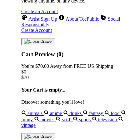
viewing anytime, on any device.
Create an Account
Artist Sign Up
About TeePublic
Social
Responsibility
Create Account
Cart Preview (0)
You're
$70.00
Away from
FREE US Shipping!
$0
$70
Your Cart is empty...
Discover something you'll love!
animals
anime
drinks
fantasy
food
funny
movies
sci-fi
sports
television
vintage