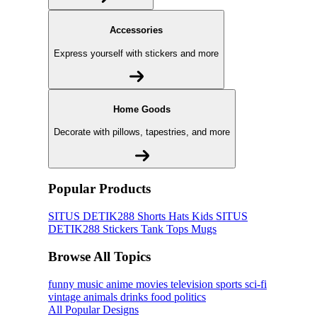
Accessories
Express yourself with stickers and more
Home Goods
Decorate with pillows, tapestries, and more
Popular Products
SITUS DETIK288
Shorts
Hats
Kids SITUS
DETIK288
Stickers
Tank Tops
Mugs
Browse All Topics
funny
music
anime
movies
television
sports
sci-fi
vintage
animals
drinks
food
politics
All Popular Designs