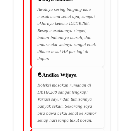
Awalnya sering bingung mau
masak menu sehat apa, sampai
akhirnya ketemu DETIK288.
Resep masakannya simpel,
bahan-bahannya murah, dan
antarmuka webnya sangat enak
dibaca lewat HP pas lagi di
dapur.
Andika Wijaya
Koleksi masakan rumahan di
DETIK288 sangat lengkap!
Variasi sayur dan tumisannya
banyak sekali. Sekarang saya
bisa bawa bekal sehat ke kantor
setiap hari tanpa takut bosan.