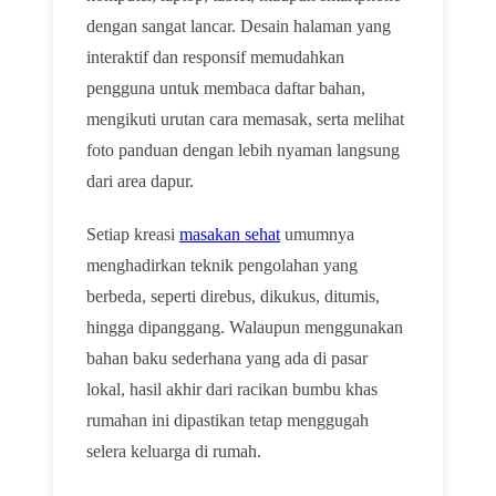
dengan sangat lancar. Desain halaman yang
interaktif dan responsif memudahkan
pengguna untuk membaca daftar bahan,
mengikuti urutan cara memasak, serta melihat
foto panduan dengan lebih nyaman langsung
dari area dapur.
Setiap kreasi
masakan sehat
umumnya
menghadirkan teknik pengolahan yang
berbeda, seperti direbus, dikukus, ditumis,
hingga dipanggang. Walaupun menggunakan
bahan baku sederhana yang ada di pasar
lokal, hasil akhir dari racikan bumbu khas
rumahan ini dipastikan tetap menggugah
selera keluarga di rumah.