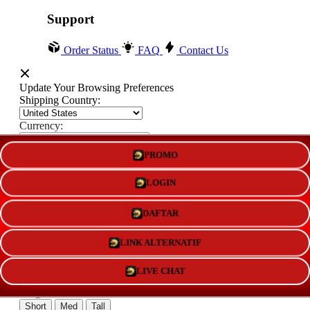
Support
Order Status
FAQ
Contact Us
Update Your Browsing Preferences
Shipping Country:
Currency:
PROMO
Cancel
LOGIN
DAFTAR
Katie:
5'10"
160
LINK ALTERNATIF
Select your person:
LIVE CHAT
Male
Female
Height
Short
Med
Tall