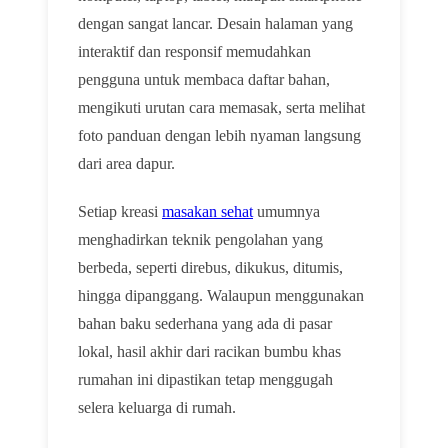
dengan sangat lancar. Desain halaman yang
interaktif dan responsif memudahkan
pengguna untuk membaca daftar bahan,
mengikuti urutan cara memasak, serta melihat
foto panduan dengan lebih nyaman langsung
dari area dapur.
Setiap kreasi
masakan sehat
umumnya
menghadirkan teknik pengolahan yang
berbeda, seperti direbus, dikukus, ditumis,
hingga dipanggang. Walaupun menggunakan
bahan baku sederhana yang ada di pasar
lokal, hasil akhir dari racikan bumbu khas
rumahan ini dipastikan tetap menggugah
selera keluarga di rumah.