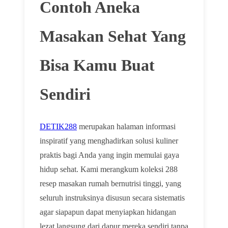
Contoh Aneka
Masakan Sehat Yang
Bisa Kamu Buat
Sendiri
DETIK288
merupakan halaman informasi
inspiratif yang menghadirkan solusi kuliner
praktis bagi Anda yang ingin memulai gaya
hidup sehat. Kami merangkum koleksi 288
resep masakan rumah bernutrisi tinggi, yang
seluruh instruksinya disusun secara sistematis
agar siapapun dapat menyiapkan hidangan
lezat langsung dari dapur mereka sendiri tanpa