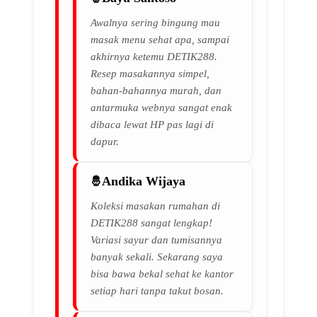
Awalnya sering bingung mau
masak menu sehat apa, sampai
akhirnya ketemu DETIK288.
Resep masakannya simpel,
bahan-bahannya murah, dan
antarmuka webnya sangat enak
dibaca lewat HP pas lagi di
dapur.
Andika Wijaya
Koleksi masakan rumahan di
DETIK288 sangat lengkap!
Variasi sayur dan tumisannya
banyak sekali. Sekarang saya
bisa bawa bekal sehat ke kantor
setiap hari tanpa takut bosan.