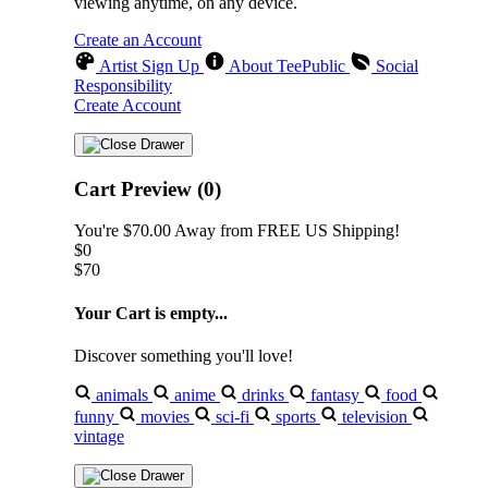
viewing anytime, on any device.
Create an Account
Artist Sign Up
About TeePublic
Social
Responsibility
Create Account
Cart Preview (0)
You're
$70.00
Away from
FREE US Shipping!
$0
$70
Your Cart is empty...
Discover something you'll love!
animals
anime
drinks
fantasy
food
funny
movies
sci-fi
sports
television
vintage