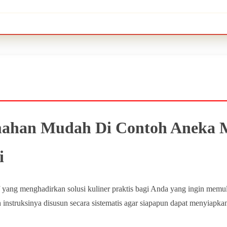
ahan Mudah Di Contoh Aneka M
i
f yang menghadirkan solusi kuliner praktis bagi Anda yang ingin mem
h instruksinya disusun secara sistematis agar siapapun dapat menyiapka