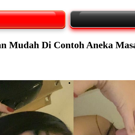
n Mudah Di Contoh Aneka Masa