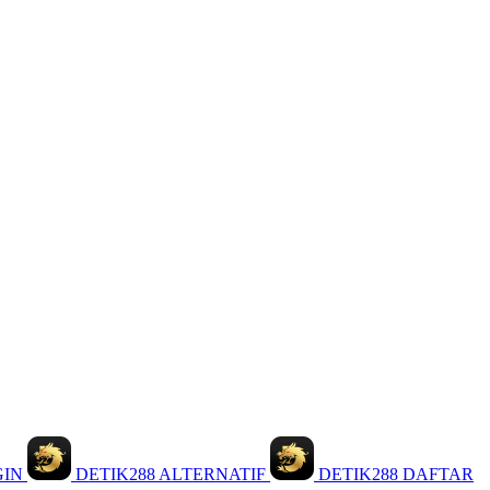
GIN
DETIK288 ALTERNATIF
DETIK288 DAFTAR