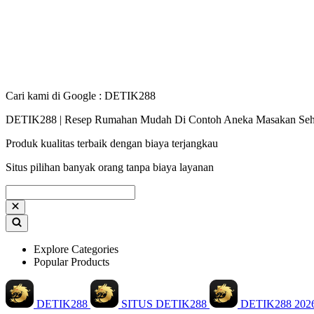
Cari kami di Google : DETIK288
DETIK288 | Resep Rumahan Mudah Di Contoh Aneka Masakan Seha
Produk kualitas terbaik dengan biaya terjangkau
Situs pilihan banyak orang tanpa biaya layanan
Explore Categories
Popular Products
DETIK288
SITUS DETIK288
DETIK288 202