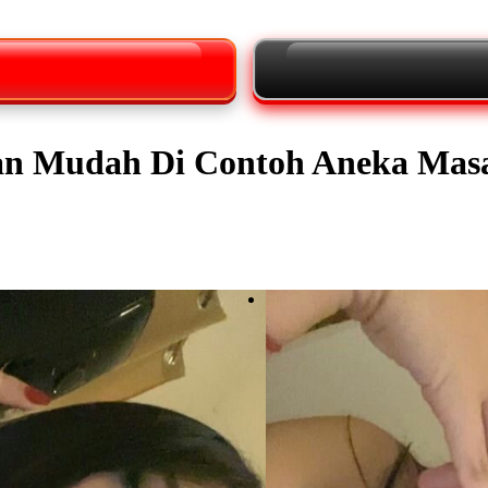
n Mudah Di Contoh Aneka Masa