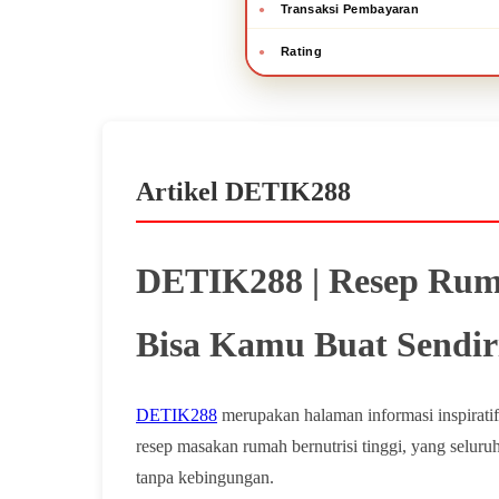
Transaksi Pembayaran
Rating
Artikel DETIK288
DETIK288 | Resep Rum
Bisa Kamu Buat Sendir
DETIK288
merupakan halaman informasi inspirati
resep masakan rumah bernutrisi tinggi, yang seluru
tanpa kebingungan.