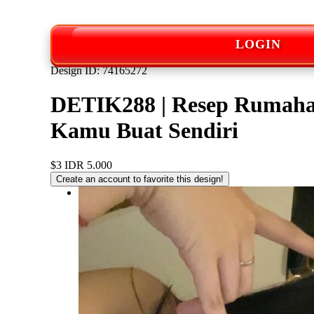
LOGIN
Design ID: 74165272
DETIK288 | Resep Rumaha
Kamu Buat Sendiri
$3
IDR 5.000
Create an account to favorite this design!