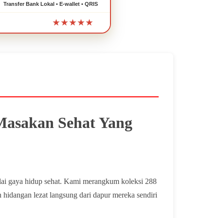
Transfer Bank Lokal • E-wallet • QRIS
asakan Sehat Yang
ulai gaya hidup sehat. Kami merangkum koleksi 288
n hidangan lezat langsung dari dapur mereka sendiri