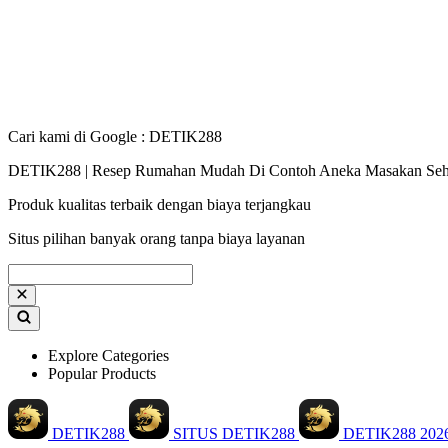
Cari kami di Google : DETIK288
DETIK288 | Resep Rumahan Mudah Di Contoh Aneka Masakan Seha
Produk kualitas terbaik dengan biaya terjangkau
Situs pilihan banyak orang tanpa biaya layanan
Explore Categories
Popular Products
DETIK288
SITUS DETIK288
DETIK288 202