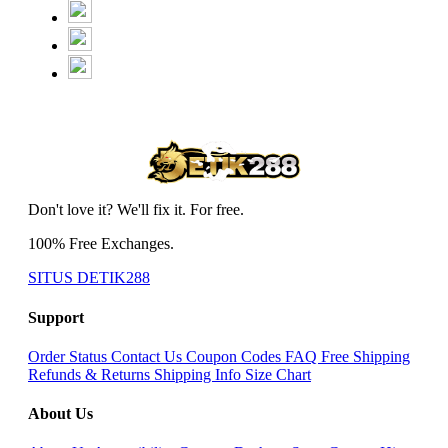
Don't love it? We'll fix it. For free.
100% Free Exchanges.
SITUS DETIK288
Support
Order Status
Contact Us
Coupon Codes
FAQ
Free Shipping
Refunds & Returns
Shipping Info
Size Chart
About Us