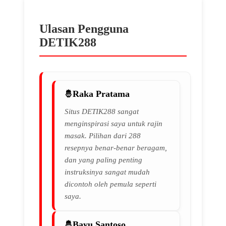
Ulasan Pengguna
DETIK288
Raka Pratama
Situs DETIK288 sangat
menginspirasi saya untuk rajin
masak. Pilihan dari 288
resepnya benar-benar beragam,
dan yang paling penting
instruksinya sangat mudah
dicontoh oleh pemula seperti
saya.
Bayu Santoso