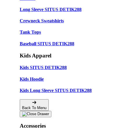
Long Sleeve SITUS DETIK288
Crewneck Sweatshirts
Tank Tops
Baseball SITUS DETIK288
Kids Apparel
Kids SITUS DETIK288
Kids Hoodie
Kids Long Sleeve SITUS DETIK288
Back To Menu
Accessories