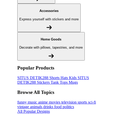
Accessories
Express yourself with stickers and more
Home Goods
Decorate with pillows, tapestries, and more
Popular Products
SITUS DETIK288
Shorts
Hats
Kids SITUS
DETIK288
Stickers
Tank Tops
Mugs
Browse All Topics
funny
music
anime
movies
television
sports
sci-fi
vintage
animals
drinks
food
politics
All Popular Designs