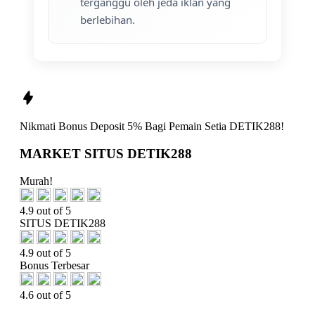
terganggu oleh jeda iklan yang
berlebihan.
Nikmati
Bonus Deposit 5%
Bagi Pemain Setia
DETIK288!
MARKET SITUS DETIK288
Murah!
4.9 out of 5
SITUS DETIK288
4.9 out of 5
Bonus Terbesar
4.6 out of 5