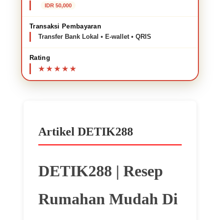
IDR 50,000
Transaksi Pembayaran
Transfer Bank Lokal • E-wallet • QRIS
Rating
Artikel DETIK288
DETIK288 | Resep
Rumahan Mudah Di