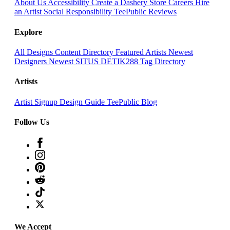
About Us
Accessibility
Create a Dashery Store
Careers
Hire
an Artist
Social Responsibility
TeePublic Reviews
Explore
All Designs
Content Directory
Featured Artists
Newest
Designers
Newest SITUS DETIK288
Tag Directory
Artists
Artist Signup
Design Guide
TeePublic Blog
Follow Us
We Accept