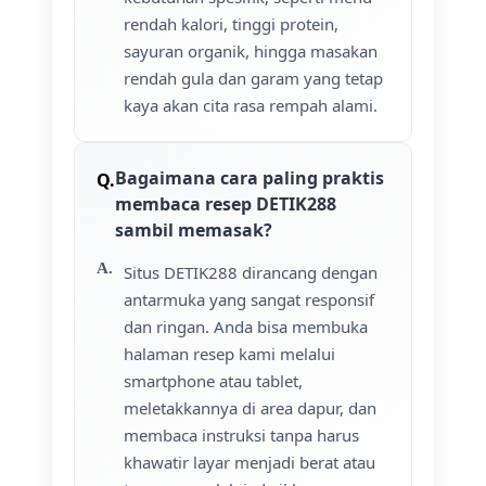
rendah kalori, tinggi protein,
sayuran organik, hingga masakan
rendah gula dan garam yang tetap
kaya akan cita rasa rempah alami.
Bagaimana cara paling praktis
membaca resep DETIK288
sambil memasak?
Situs DETIK288 dirancang dengan
antarmuka yang sangat responsif
dan ringan. Anda bisa membuka
halaman resep kami melalui
smartphone atau tablet,
meletakkannya di area dapur, dan
membaca instruksi tanpa harus
khawatir layar menjadi berat atau