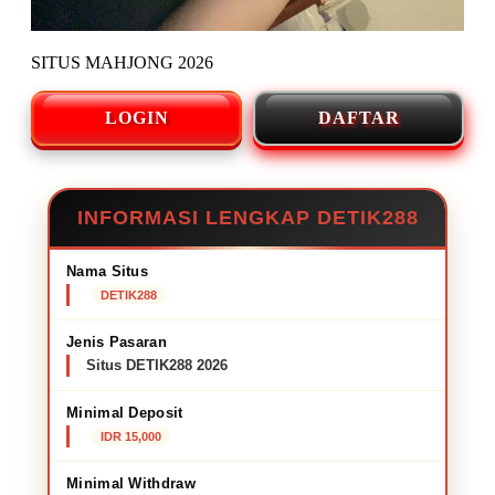
SITUS MAHJONG 2026
LOGIN
DAFTAR
INFORMASI LENGKAP DETIK288
Nama Situs
DETIK288
Jenis Pasaran
Situs DETIK288 2026
Minimal Deposit
IDR 15,000
Minimal Withdraw