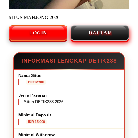
SITUS MAHJONG 2026
LOGIN
DAFTAR
INFORMASI LENGKAP DETIK288
Nama Situs
DETIK288
Jenis Pasaran
Situs DETIK288 2026
Minimal Deposit
IDR 15,000
Minimal Withdraw