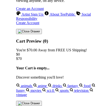
viewing anytime, on any device.
Create an Account
Artist Sign Up
About TeePublic
Social
Responsibility
Create Account
Cart Preview (0)
You're
$70.00
Away from
FREE US Shipping!
$0
$70
Your Cart is empty...
Discover something you'll love!
animals
anime
drinks
fantasy
food
funny
movies
sci-fi
sports
television
vintage