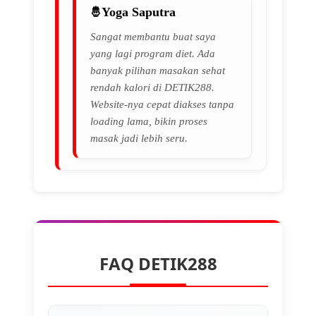
Yoga Saputra
Sangat membantu buat saya
yang lagi program diet. Ada
banyak pilihan masakan sehat
rendah kalori di DETIK288.
Website-nya cepat diakses tanpa
loading lama, bikin proses
masak jadi lebih seru.
FAQ DETIK288