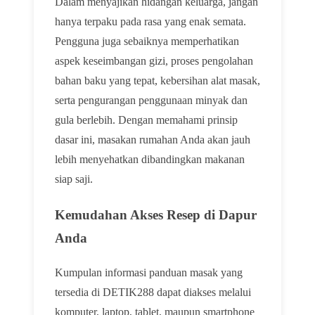
Dalam menyajikan hidangan keluarga, jangan
hanya terpaku pada rasa yang enak semata.
Pengguna juga sebaiknya memperhatikan
aspek keseimbangan gizi, proses pengolahan
bahan baku yang tepat, kebersihan alat masak,
serta pengurangan penggunaan minyak dan
gula berlebih. Dengan memahami prinsip
dasar ini, masakan rumahan Anda akan jauh
lebih menyehatkan dibandingkan makanan
siap saji.
Kemudahan Akses Resep di Dapur
Anda
Kumpulan informasi panduan masak yang
tersedia di DETIK288 dapat diakses melalui
komputer, laptop, tablet, maupun smartphone