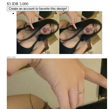
$3
IDR 5.000
Create an account to favorite this design!