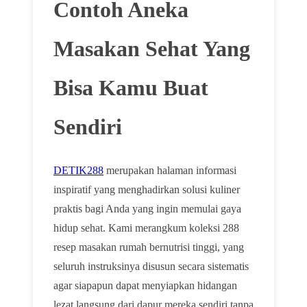
Contoh Aneka
Masakan Sehat Yang
Bisa Kamu Buat
Sendiri
DETIK288
merupakan halaman informasi
inspiratif yang menghadirkan solusi kuliner
praktis bagi Anda yang ingin memulai gaya
hidup sehat. Kami merangkum koleksi 288
resep masakan rumah bernutrisi tinggi, yang
seluruh instruksinya disusun secara sistematis
agar siapapun dapat menyiapkan hidangan
lezat langsung dari dapur mereka sendiri tanpa