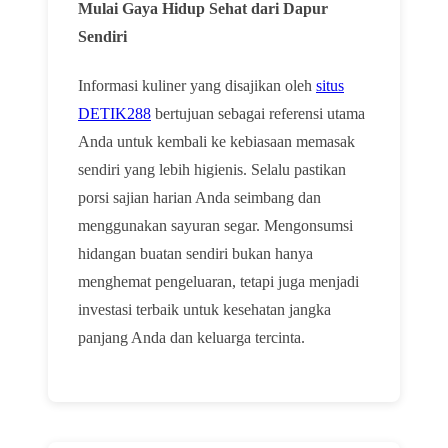
Mulai Gaya Hidup Sehat dari Dapur
Sendiri
Informasi kuliner yang disajikan oleh
situs
DETIK288
bertujuan sebagai referensi utama
Anda untuk kembali ke kebiasaan memasak
sendiri yang lebih higienis. Selalu pastikan
porsi sajian harian Anda seimbang dan
menggunakan sayuran segar. Mengonsumsi
hidangan buatan sendiri bukan hanya
menghemat pengeluaran, tetapi juga menjadi
investasi terbaik untuk kesehatan jangka
panjang Anda dan keluarga tercinta.