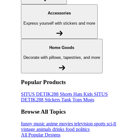
Accessories
Express yourself with stickers and more
Home Goods
Decorate with pillows, tapestries, and more
Popular Products
SITUS DETIK288
Shorts
Hats
Kids SITUS
DETIK288
Stickers
Tank Tops
Mugs
Browse All Topics
funny
music
anime
movies
television
sports
sci-fi
vintage
animals
drinks
food
politics
All Popular Designs