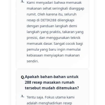
Kami menyadari bahwa memasak
makanan sehat seringkali dianggap
rumit. Oleh karena itu, seluruh
resep di DETIK288 dilengkapi
dengan panduan langkah demi
langkah yang praktis, takaran yang
presisi, dan menggunakan teknik
memasak dasar. Sangat cocok bagi
pemula yang baru ingin memulai
kebiasaan menyiapkan makanan
sendiri.
Apakah bahan-bahan untuk
288 resep masakan rumah
tersebut mudah ditemukan?
Tentu saja. Fokus utama kami
adalah menghadirkan resep