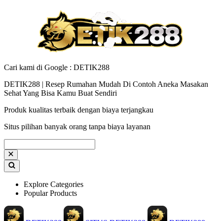
Cari kami di Google : DETIK288
DETIK288 | Resep Rumahan Mudah Di Contoh Aneka Masakan
Sehat Yang Bisa Kamu Buat Sendiri
Produk kualitas terbaik dengan biaya terjangkau
Situs pilihan banyak orang tanpa biaya layanan
Explore Categories
Popular Products