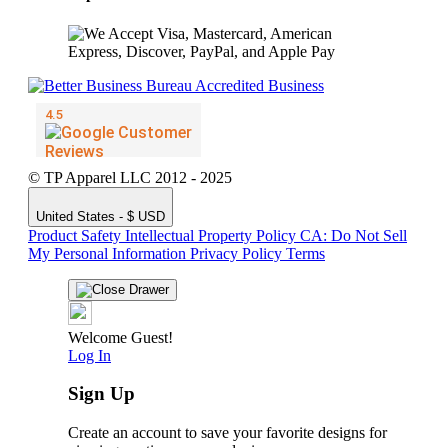
© TP Apparel LLC 2012 - 2025
United States - $ USD
Product Safety
Intellectual Property Policy
CA: Do Not Sell
My Personal Information
Privacy Policy
Terms
Welcome Guest!
Log In
Sign Up
Create an account to save your favorite designs for