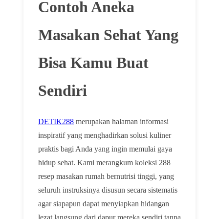
Contoh Aneka
Masakan Sehat Yang
Bisa Kamu Buat
Sendiri
DETIK288
merupakan halaman informasi
inspiratif yang menghadirkan solusi kuliner
praktis bagi Anda yang ingin memulai gaya
hidup sehat. Kami merangkum koleksi 288
resep masakan rumah bernutrisi tinggi, yang
seluruh instruksinya disusun secara sistematis
agar siapapun dapat menyiapkan hidangan
lezat langsung dari dapur mereka sendiri tanpa