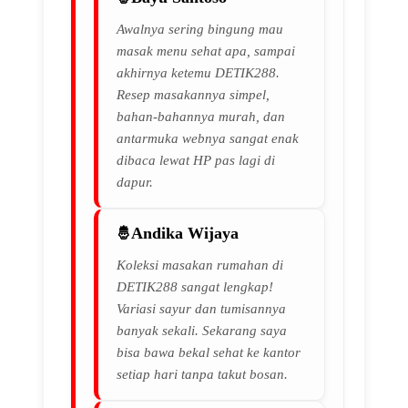
Awalnya sering bingung mau
masak menu sehat apa, sampai
akhirnya ketemu DETIK288.
Resep masakannya simpel,
bahan-bahannya murah, dan
antarmuka webnya sangat enak
dibaca lewat HP pas lagi di
dapur.
Andika Wijaya
Koleksi masakan rumahan di
DETIK288 sangat lengkap!
Variasi sayur dan tumisannya
banyak sekali. Sekarang saya
bisa bawa bekal sehat ke kantor
setiap hari tanpa takut bosan.