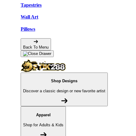
Tapestries
Wall Art
Pillows
Back To Menu
Shop Designs
Discover a classic design or new favorite artist
Apparel
Shop for Adults & Kids