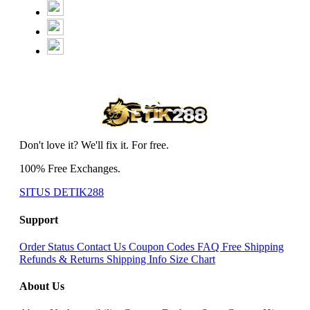
Don't love it? We'll fix it. For free.
100% Free Exchanges.
SITUS DETIK288
Support
Order Status
Contact Us
Coupon Codes
FAQ
Free Shipping
Refunds & Returns
Shipping Info
Size Chart
About Us