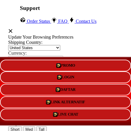
Support
Order Status
FAQ
Contact Us
Update Your Browsing Preferences
Shipping Country:
Currency:
PROMO
Cancel
LOGIN
DAFTAR
Katie:
5'10"
160
LINK ALTERNATIF
Select your person:
LIVE CHAT
Male
Female
Height
Short
Med
Tall