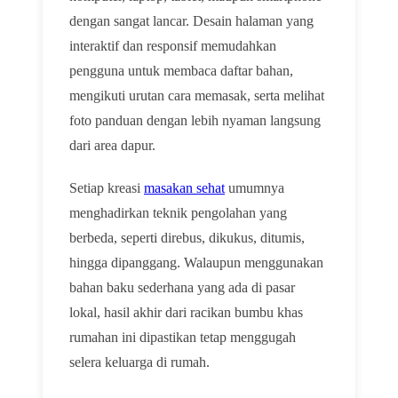
dengan sangat lancar. Desain halaman yang
interaktif dan responsif memudahkan
pengguna untuk membaca daftar bahan,
mengikuti urutan cara memasak, serta melihat
foto panduan dengan lebih nyaman langsung
dari area dapur.
Setiap kreasi
masakan sehat
umumnya
menghadirkan teknik pengolahan yang
berbeda, seperti direbus, dikukus, ditumis,
hingga dipanggang. Walaupun menggunakan
bahan baku sederhana yang ada di pasar
lokal, hasil akhir dari racikan bumbu khas
rumahan ini dipastikan tetap menggugah
selera keluarga di rumah.