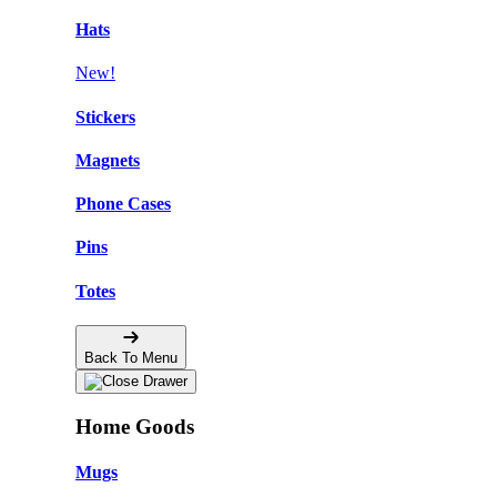
Hats
New!
Stickers
Magnets
Phone Cases
Pins
Totes
Back To Menu
Home Goods
Mugs