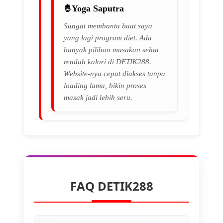
Yoga Saputra
Sangat membantu buat saya
yang lagi program diet. Ada
banyak pilihan masakan sehat
rendah kalori di DETIK288.
Website-nya cepat diakses tanpa
loading lama, bikin proses
masak jadi lebih seru.
FAQ DETIK288