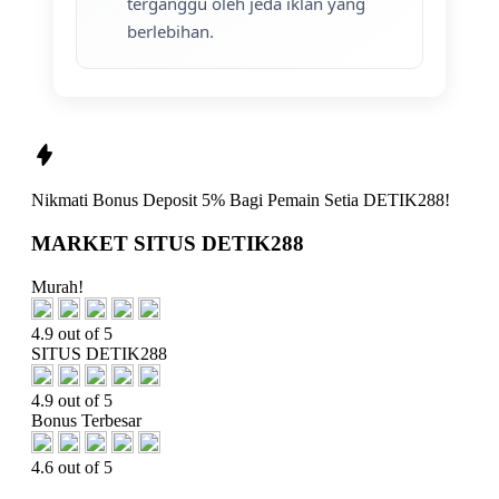
terganggu oleh jeda iklan yang
berlebihan.
Nikmati
Bonus Deposit 5%
Bagi Pemain Setia
DETIK288!
MARKET SITUS DETIK288
Murah!
4.9 out of 5
SITUS DETIK288
4.9 out of 5
Bonus Terbesar
4.6 out of 5