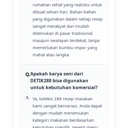
rumahan sehat yang realistis untuk
dibuat sehari-hari. Bahan-bahan
yang digunakan dalam setiap resep
sangat merakyat dan mudah
ditemukan di pasar tradisional
maupun swalayan terdekat, tanpa
memerlukan bumbu impor yang
mahal atau langka.
Apakah karya seni dari
DETIK288 bisa digunakan
untuk kebutuhan komersial?
Ya, koleksi 288 resep masakan
kami sangat bervariasi. Anda dapat
dengan mudah menemukan
kategori makanan berdasarkan
kebutuhan spesifik, seperti menu