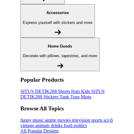
Accessories
Express yourself with stickers and more
Home Goods
Decorate with pillows, tapestries, and more
Popular Products
SITUS DETIK288
Shorts
Hats
Kids SITUS
DETIK288
Stickers
Tank Tops
Mugs
Browse All Topics
funny
music
anime
movies
television
sports
sci-fi
vintage
animals
drinks
food
politics
All Popular Designs