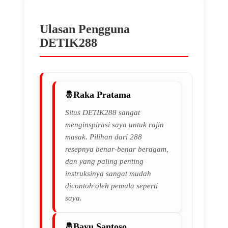
Ulasan Pengguna
DETIK288
Raka Pratama
Situs DETIK288 sangat
menginspirasi saya untuk rajin
masak. Pilihan dari 288
resepnya benar-benar beragam,
dan yang paling penting
instruksinya sangat mudah
dicontoh oleh pemula seperti
saya.
Bayu Santoso